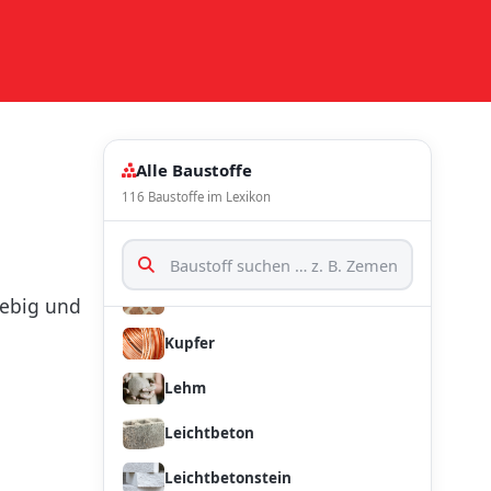
Holzwolle Leichtbauplatte z. B.
Heraklith
Huettenbims
Huettenstein
Kalksandstein
Alle Baustoffe
116 Baustoffe im Lexikon
Kautschuk
Kies
Klinker
lebig und
Kupfer
Lehm
Leichtbeton
Leichtbetonstein