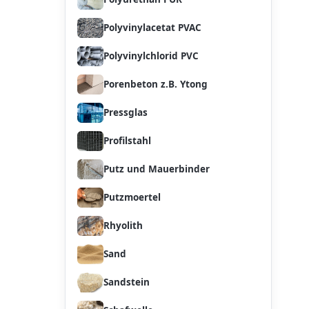
Polyvinylacetat PVAC
Polyvinylchlorid PVC
Porenbeton z.B. Ytong
Pressglas
Profilstahl
Putz und Mauerbinder
Putzmoertel
Rhyolith
Sand
Sandstein