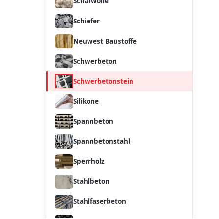
Schafwolle
Schiefer
Neuwest Baustoffe
Schwerbeton
Schwerbetonstein
Silikone
Spannbeton
Spannbetonstahl
Sperrholz
Stahlbeton
Stahlfaserbeton