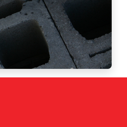
Grauwacke
Grobspanplatte
Gussasphalt
Gusseisen
Halbstarrer Belag
Hanffasern
Hochofenschlacke
Holz
Holzweichfaserplatte
Holzwerkstoffe
Holzwolle