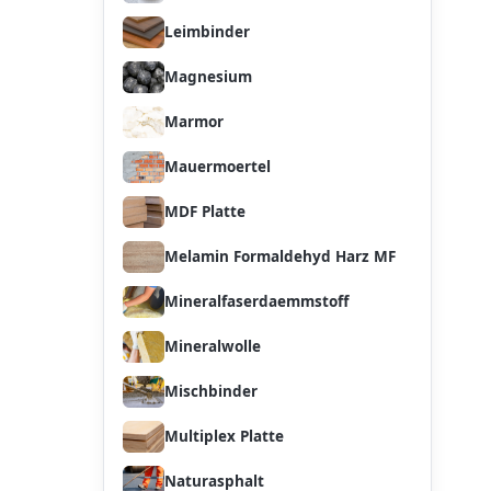
Leimbinder
Magnesium
Marmor
Mauermoertel
MDF Platte
Melamin Formaldehyd Harz MF
Mineralfaserdaemmstoff
Mineralwolle
Mischbinder
Multiplex Platte
Naturasphalt