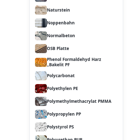
Naturstein
Noppenbahn
Normalbeton
OSB Platte
Phenol Formaldehyd Harz
„Bakelit PF
Polycarbonat
Polyethylen PE
Polymethylmethacrylat PMMA
Polypropylen PP
Polystyrol PS
Polyurethan PUR