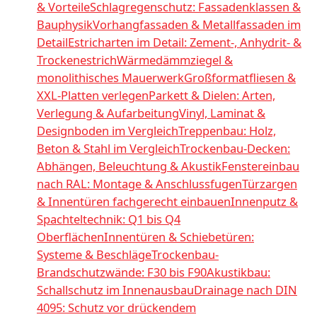
& Vorteile
Schlagregenschutz: Fassadenklassen &
Bauphysik
Vorhangfassaden & Metallfassaden im
Detail
Estricharten im Detail: Zement-, Anhydrit- &
Trockenestrich
Wärmedämmziegel &
monolithisches Mauerwerk
Großformatfliesen &
XXL-Platten verlegen
Parkett & Dielen: Arten,
Verlegung & Aufarbeitung
Vinyl, Laminat &
Designboden im Vergleich
Treppenbau: Holz,
Beton & Stahl im Vergleich
Trockenbau-Decken:
Abhängen, Beleuchtung & Akustik
Fenstereinbau
nach RAL: Montage & Anschlussfugen
Türzargen
& Innentüren fachgerecht einbauen
Innenputz &
Spachteltechnik: Q1 bis Q4
Oberflächen
Innentüren & Schiebetüren:
Systeme & Beschläge
Trockenbau-
Brandschutzwände: F30 bis F90
Akustikbau:
Schallschutz im Innenausbau
Drainage nach DIN
4095: Schutz vor drückendem