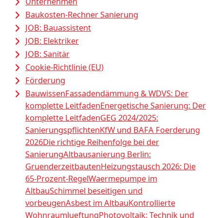
Unternehmen
Baukosten-Rechner Sanierung
JOB: Bauassistent
JOB: Elektriker
JOB: Sanitär
Cookie-Richtlinie (EU)
Förderung
Bauwissen
Fassadendämmung & WDVS: Der
komplette Leitfaden
Energetische Sanierung: Der
komplette Leitfaden
GEG 2024/2025:
Sanierungspflichten
KfW und BAFA Foerderung
2026
Die richtige Reihenfolge bei der
Sanierung
Altbausanierung Berlin:
Gruenderzeitbauten
Heizungstausch 2026: Die
65-Prozent-Regel
Waermepumpe im
Altbau
Schimmel beseitigen und
vorbeugen
Asbest im Altbau
Kontrollierte
Wohnraumlueftung
Photovoltaik: Technik und