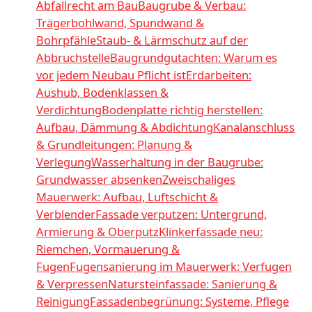
Abfallrecht am Bau
Baugrube & Verbau:
Trägerbohlwand, Spundwand &
Bohrpfähle
Staub- & Lärmschutz auf der
Abbruchstelle
Baugrundgutachten: Warum es
vor jedem Neubau Pflicht ist
Erdarbeiten:
Aushub, Bodenklassen &
Verdichtung
Bodenplatte richtig herstellen:
Aufbau, Dämmung & Abdichtung
Kanalanschluss
& Grundleitungen: Planung &
Verlegung
Wasserhaltung in der Baugrube:
Grundwasser absenken
Zweischaliges
Mauerwerk: Aufbau, Luftschicht &
Verblender
Fassade verputzen: Untergrund,
Armierung & Oberputz
Klinkerfassade neu:
Riemchen, Vormauerung &
Fugen
Fugensanierung im Mauerwerk: Verfugen
& Verpressen
Natursteinfassade: Sanierung &
Reinigung
Fassadenbegrünung: Systeme, Pflege