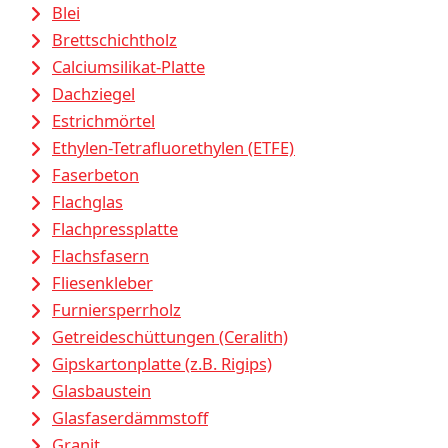
Blei
Brettschichtholz
Calciumsilikat-Platte
Dachziegel
Estrichmörtel
Ethylen-Tetrafluorethylen (ETFE)
Faserbeton
Flachglas
Flachpressplatte
Flachsfasern
Fliesenkleber
Furniersperrholz
Getreideschüttungen (Ceralith)
Gipskartonplatte (z.B. Rigips)
Glasbaustein
Glasfaserdämmstoff
Granit