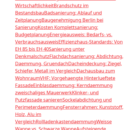
Wirtschaftlichkeit
Brandschutz im
Bestandsbau
Badsanierung: Ablauf und
Zeitplanung
Baugenehmigung Berlin bei
Sanierung
Kosten Komplettsanierung:
Budgetplanung
Energieausweis: Bedarfs- vs.
Verbrauchsausweis
Effizienzhaus-Standards: Von
EH 85 bis EH 40
Sanierung unter
Denkmalschutz
Flachdachsanierung: Abdichtung,
Daemmung, Gruendach
Dacheindeckung: Ziegel,
Schiefer, Metall im Vergleich
Dachausbau zum
Wohnraum
VHF: Vorgehaengte Hinterlueftete
Fassade
Einblasdaemmung: Kerndaemmung
zweischaliges Mauerwerk
Klinker- und
Putzfassade sanieren
Sockelabdichtung und
Perimeterdaemmung
Fensterrahmen: Kunststoff,
Holz, Alu im
Vergleich
Rollladenkastendaemmung
Weisse
Wanne vs. Schwarze Wanne
Aufsteigende