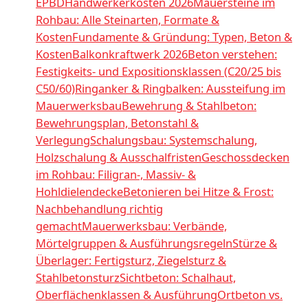
EPBD
Handwerkerkosten 2026
Mauersteine im
Rohbau: Alle Steinarten, Formate &
Kosten
Fundamente & Gründung: Typen, Beton &
Kosten
Balkonkraftwerk 2026
Beton verstehen:
Festigkeits- und Expositionsklassen (C20/25 bis
C50/60)
Ringanker & Ringbalken: Aussteifung im
Mauerwerksbau
Bewehrung & Stahlbeton:
Bewehrungsplan, Betonstahl &
Verlegung
Schalungsbau: Systemschalung,
Holzschalung & Ausschalfristen
Geschossdecken
im Rohbau: Filigran-, Massiv- &
Hohldielendecke
Betonieren bei Hitze & Frost:
Nachbehandlung richtig
gemacht
Mauerwerksbau: Verbände,
Mörtelgruppen & Ausführungsregeln
Stürze &
Überlager: Fertigsturz, Ziegelsturz &
Stahlbetonsturz
Sichtbeton: Schalhaut,
Oberflächenklassen & Ausführung
Ortbeton vs.