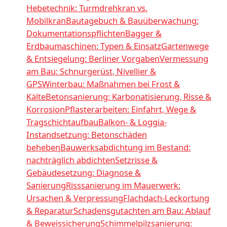
Hebetechnik: Turmdrehkran vs.
Mobilkran
Bautagebuch & Bauüberwachung:
Dokumentationspflichten
Bagger &
Erdbaumaschinen: Typen & Einsatz
Gartenwege
& Entsiegelung: Berliner Vorgaben
Vermessung
am Bau: Schnurgerüst, Nivellier &
GPS
Winterbau: Maßnahmen bei Frost &
Kälte
Betonsanierung: Karbonatisierung, Risse &
Korrosion
Pflasterarbeiten: Einfahrt, Wege &
Tragschichtaufbau
Balkon- & Loggia-
Instandsetzung: Betonschäden
beheben
Bauwerksabdichtung im Bestand:
nachträglich abdichten
Setzrisse &
Gebäudesetzung: Diagnose &
Sanierung
Risssanierung im Mauerwerk:
Ursachen & Verpressung
Flachdach-Leckortung
& Reparatur
Schadensgutachten am Bau: Ablauf
& Beweissicherung
Schimmelpilzsanierung: