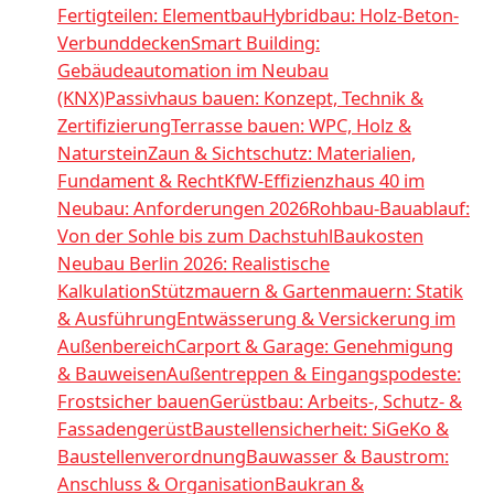
Fertigteilen: Elementbau
Hybridbau: Holz-Beton-
Verbunddecken
Smart Building:
Gebäudeautomation im Neubau
(KNX)
Passivhaus bauen: Konzept, Technik &
Zertifizierung
Terrasse bauen: WPC, Holz &
Naturstein
Zaun & Sichtschutz: Materialien,
Fundament & Recht
KfW-Effizienzhaus 40 im
Neubau: Anforderungen 2026
Rohbau-Bauablauf:
Von der Sohle bis zum Dachstuhl
Baukosten
Neubau Berlin 2026: Realistische
Kalkulation
Stützmauern & Gartenmauern: Statik
& Ausführung
Entwässerung & Versickerung im
Außenbereich
Carport & Garage: Genehmigung
& Bauweisen
Außentreppen & Eingangspodeste:
Frostsicher bauen
Gerüstbau: Arbeits-, Schutz- &
Fassadengerüst
Baustellensicherheit: SiGeKo &
Baustellenverordnung
Bauwasser & Baustrom:
Anschluss & Organisation
Baukran &