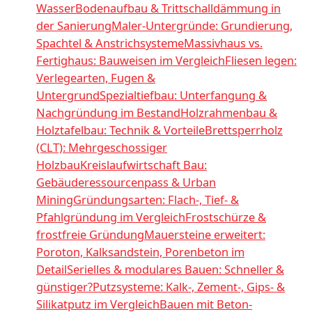
Wasser
Bodenaufbau & Trittschalldämmung in
der Sanierung
Maler-Untergründe: Grundierung,
Spachtel & Anstrichsysteme
Massivhaus vs.
Fertighaus: Bauweisen im Vergleich
Fliesen legen:
Verlegearten, Fugen &
Untergrund
Spezialtiefbau: Unterfangung &
Nachgründung im Bestand
Holzrahmenbau &
Holztafelbau: Technik & Vorteile
Brettsperrholz
(CLT): Mehrgeschossiger
Holzbau
Kreislaufwirtschaft Bau:
Gebäuderessourcenpass & Urban
Mining
Gründungsarten: Flach-, Tief- &
Pfahlgründung im Vergleich
Frostschürze &
frostfreie Gründung
Mauersteine erweitert:
Poroton, Kalksandstein, Porenbeton im
Detail
Serielles & modulares Bauen: Schneller &
günstiger?
Putzsysteme: Kalk-, Zement-, Gips- &
Silikatputz im Vergleich
Bauen mit Beton-