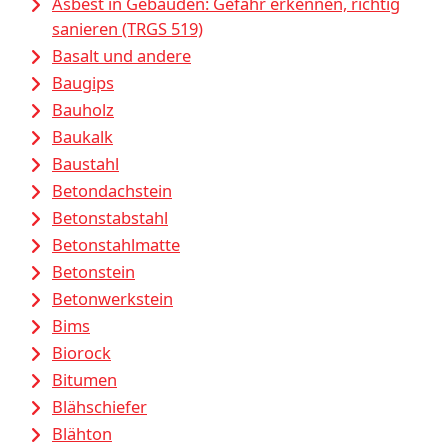
Asbest in Gebäuden: Gefahr erkennen, richtig
sanieren (TRGS 519)
Basalt und andere
Baugips
Bauholz
Baukalk
Baustahl
Betondachstein
Betonstabstahl
Betonstahlmatte
Betonstein
Betonwerkstein
Bims
Biorock
Bitumen
Blähschiefer
Blähton