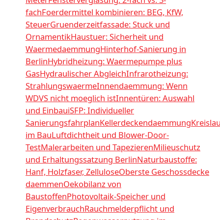
fach
Foerdermittel kombinieren: BEG, KfW,
Steuer
Gruenderzeitfassade: Stuck und
Ornamentik
Haustuer: Sicherheit und
Waermedaemmung
Hinterhof-Sanierung in
Berlin
Hybridheizung: Waermepumpe plus
Gas
Hydraulischer Abgleich
Infrarotheizung:
Strahlungswaerme
Innendaemmung: Wenn
WDVS nicht moeglich ist
Innentüren: Auswahl
und Einbau
iSFP: Individueller
Sanierungsfahrplan
Kellerdeckendaemmung
Kreisla
im Bau
Luftdichtheit und Blower-Door-
Test
Malerarbeiten und Tapezieren
Milieuschutz
und Erhaltungssatzung Berlin
Naturbaustoffe:
Hanf, Holzfaser, Zellulose
Oberste Geschossdecke
daemmen
Oekobilanz von
Baustoffen
Photovoltaik-Speicher und
Eigenverbrauch
Rauchmelderpflicht und