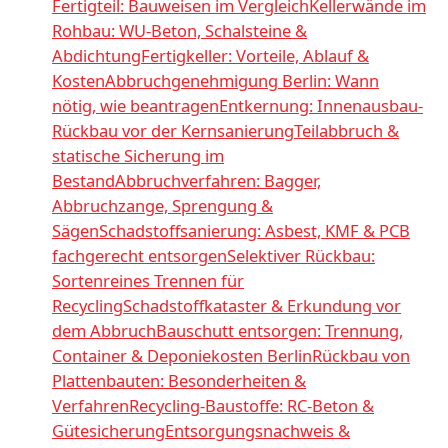
Fertigteil: Bauweisen im Vergleich
Kellerwände im
Rohbau: WU-Beton, Schalsteine &
Abdichtung
Fertigkeller: Vorteile, Ablauf &
Kosten
Abbruchgenehmigung Berlin: Wann
nötig, wie beantragen
Entkernung: Innenausbau-
Rückbau vor der Kernsanierung
Teilabbruch &
statische Sicherung im
Bestand
Abbruchverfahren: Bagger,
Abbruchzange, Sprengung &
Sägen
Schadstoffsanierung: Asbest, KMF & PCB
fachgerecht entsorgen
Selektiver Rückbau:
Sortenreines Trennen für
Recycling
Schadstoffkataster & Erkundung vor
dem Abbruch
Bauschutt entsorgen: Trennung,
Container & Deponiekosten Berlin
Rückbau von
Plattenbauten: Besonderheiten &
Verfahren
Recycling-Baustoffe: RC-Beton &
Gütesicherung
Entsorgungsnachweis &