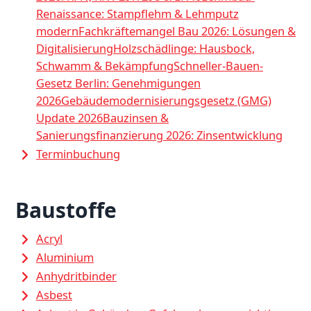
Renaissance: Stampflehm & Lehmputz
modern
Fachkräftemangel Bau 2026: Lösungen &
Digitalisierung
Holzschädlinge: Hausbock,
Schwamm & Bekämpfung
Schneller-Bauen-
Gesetz Berlin: Genehmigungen
2026
Gebäudemodernisierungsgesetz (GMG)
Update 2026
Bauzinsen &
Sanierungsfinanzierung 2026: Zinsentwicklung
Terminbuchung
Baustoffe
Acryl
Aluminium
Anhydritbinder
Asbest