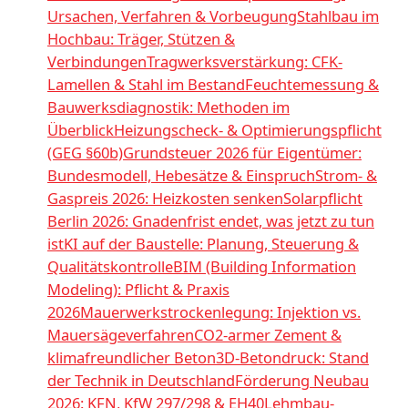
Ursachen, Verfahren & Vorbeugung
Stahlbau im
Hochbau: Träger, Stützen &
Verbindungen
Tragwerksverstärkung: CFK-
Lamellen & Stahl im Bestand
Feuchtemessung &
Bauwerksdiagnostik: Methoden im
Überblick
Heizungscheck- & Optimierungspflicht
(GEG §60b)
Grundsteuer 2026 für Eigentümer:
Bundesmodell, Hebesätze & Einspruch
Strom- &
Gaspreis 2026: Heizkosten senken
Solarpflicht
Berlin 2026: Gnadenfrist endet, was jetzt zu tun
ist
KI auf der Baustelle: Planung, Steuerung &
Qualitätskontrolle
BIM (Building Information
Modeling): Pflicht & Praxis
2026
Mauerwerkstrockenlegung: Injektion vs.
Mauersägeverfahren
CO2-armer Zement &
klimafreundlicher Beton
3D-Betondruck: Stand
der Technik in Deutschland
Förderung Neubau
2026: KFN, KfW 297/298 & EH40
Lehmbau-