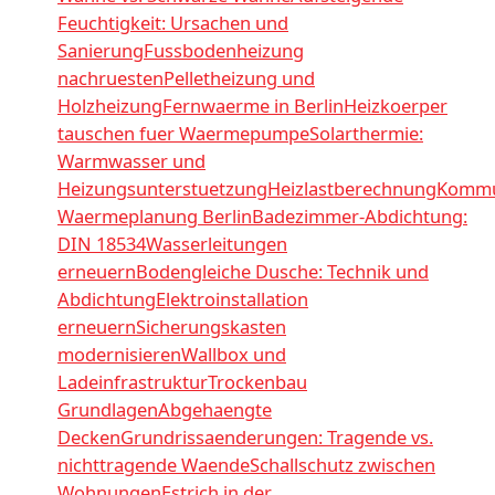
Feuchtigkeit: Ursachen und
Sanierung
Fussbodenheizung
nachruesten
Pelletheizung und
Holzheizung
Fernwaerme in Berlin
Heizkoerper
tauschen fuer Waermepumpe
Solarthermie:
Warmwasser und
Heizungsunterstuetzung
Heizlastberechnung
Kommu
Waermeplanung Berlin
Badezimmer-Abdichtung:
DIN 18534
Wasserleitungen
erneuern
Bodengleiche Dusche: Technik und
Abdichtung
Elektroinstallation
erneuern
Sicherungskasten
modernisieren
Wallbox und
Ladeinfrastruktur
Trockenbau
Grundlagen
Abgehaengte
Decken
Grundrissaenderungen: Tragende vs.
nichttragende Waende
Schallschutz zwischen
Wohnungen
Estrich in der