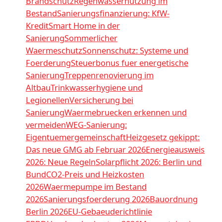
Brandschutz
Regenwassernutzung im
Bestand
Sanierungsfinanzierung: KfW-
Kredit
Smart Home in der
Sanierung
Sommerlicher
Waermeschutz
Sonnenschutz: Systeme und
Foerderung
Steuerbonus fuer energetische
Sanierung
Treppenrenovierung im
Altbau
Trinkwasserhygiene und
Legionellen
Versicherung bei
Sanierung
Waermebruecken erkennen und
vermeiden
WEG-Sanierung:
Eigentuemergemeinschaft
Heizgesetz gekippt:
Das neue GMG ab Februar 2026
Energieausweis
2026: Neue Regeln
Solarpflicht 2026: Berlin und
Bund
CO2-Preis und Heizkosten
2026
Waermepumpe im Bestand
2026
Sanierungsfoerderung 2026
Bauordnung
Berlin 2026
EU-Gebaeuderichtlinie