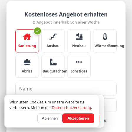
Kostenloses Angebot erhalten
Ø Angebot innerhalb von einer Woche
Sanierung
Ausbau
Neubau
Wärmedämmung
Abriss
Baugutachten
Sonstiges
Wir verwenden Cookies; optionale Inhalte laden
Wir nutzen Cookies, um unsere Website zu
erst nach Zustimmung.
Datenschutz
verbessern. Mehr in der
Datenschutzerklärung
.
Ablehnen
Akzeptieren
Nur notwendige
Akzeptieren
Ich habe die
Datenschutzerklärung
zur Kenntnis
genommen