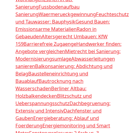
Sanierung
Fussbodenaufbau
Sanierung
Waermerueckgewinnung
Feuchteschutz
und Tauwasser: Bauphysik
Gesund Bauen:
Emissionsarme Materialien
Radon in
Gebaeuden
Altersgerecht Umbauen: KfW
159
Barrierefreie Zugaenge
Handwerker finden:
Angebote vergleichen
Mietrecht bei Sanierung:
Modernisierungsumlage
Abwasserleitungen
sanieren
Balkonsanierung: Abdichtung und
Belag
Baustelleneinrichtung und
Bauablauf
Bautrocknung nach
Wasserschaden
Berliner Altbau:
Holzbalkendecken
Blitzschutz und
Ueberspannungsschutz
Dachbegruenung:
Extensiv und Intensiv
Dachfenster und
Gauben
Energieberatung: Ablauf und
Foerderung
Energiemonitoring und Smart
Meter
Fensterverglasung: 2-fach vs. 3-