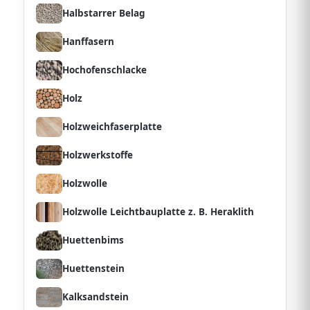
Halbstarrer Belag
Hanffasern
Hochofenschlacke
Holz
Holzweichfaserplatte
Holzwerkstoffe
Holzwolle
Holzwolle Leichtbauplatte z. B. Heraklith
Huettenbims
Huettenstein
Kalksandstein