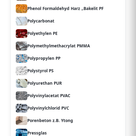
Phenol Formaldehyd Harz „Bakelit PF
Polycarbonat
Polyethylen PE
Polymethylmethacrylat PMMA
Polypropylen PP
Polystyrol PS
Polyurethan PUR
Polyvinylacetat PVAC
Polyvinylchlorid PVC
Porenbeton z.B. Ytong
Pressglas