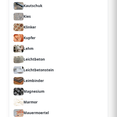
Kautschuk
Kies
Klinker
Kupfer
Lehm
Leichtbeton
Leichtbetonstein
Leimbinder
Magnesium
Marmor
Mauermoertel