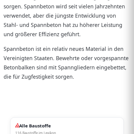
Blaehton
sorgen. Spannbeton wird seit vielen Jahrzehnten
verwendet, aber die jüngste Entwicklung von
Blei 1
Stahl- und Spannbeton hat zu höherer Leistung
Brettschichtholz
und größerer Effizienz geführt.
Calciumsilikat Platte
Spannbeton ist ein relativ neues Material in den
Dachziegel
Vereinigten Staaten. Bewehrte oder vorgespannte
Estrichmoertel
Betonbalken sind mit Spanngliedern eingebettet,
die für Zugfestigkeit sorgen.
Ethylen Tetrafluorethylen ETFE
Faserbeton
Flachglas
Flachpressplatte
Alle Baustoffe
Flachsfasern
116 Baustoffe im Lexikon