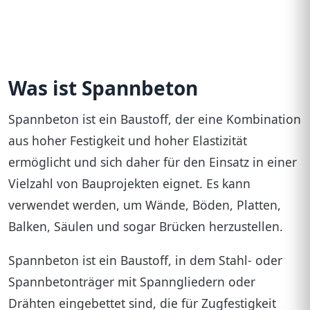
Baukalk
Baustahl
Betondachstein
Was ist Spannbeton
Betonstabstahl
Spannbeton ist ein Baustoff, der eine Kombination
Betonstahlmatte
aus hoher Festigkeit und hoher Elastizität
Betonstein
ermöglicht und sich daher für den Einsatz in einer
Betonwerkstein
Vielzahl von Bauprojekten eignet. Es kann
verwendet werden, um Wände, Böden, Platten,
Bims
Balken, Säulen und sogar Brücken herzustellen.
Biorock
Spannbeton ist ein Baustoff, in dem Stahl- oder
Bitumen
Spannbetonträger mit Spanngliedern oder
Blaehschiefer
Drähten eingebettet sind, die für Zugfestigkeit