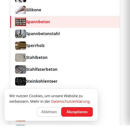
Silikone
Spannbeton
Spannbetonstahl
Sperrholz
Stahlbeton
Stahlfaserbeton
Steinkohlenteer
Neuwest Baustoffe 1
Wir nutzen Cookies, um unsere Website zu
verbessern. Mehr in der
Datenschutzerklärung
.
Teer
Ablehnen
Akzeptieren
Tonhohlplatte
Torfit 1