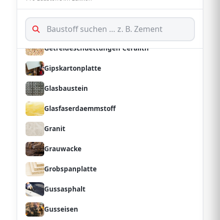
Fliesenkleber
Furniersperrholz
Getreideschuettungen Ceralith
Gipskartonplatte
Glasbaustein
Glasfaserdaemmstoff
Granit
Grauwacke
Grobspanplatte
Gussasphalt
Gusseisen