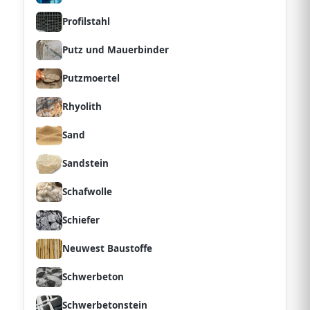
Profilstahl
Putz und Mauerbinder
Putzmoertel
Rhyolith
Sand
Sandstein
Schafwolle
Schiefer
Neuwest Baustoffe
Schwerbeton
Schwerbetonstein