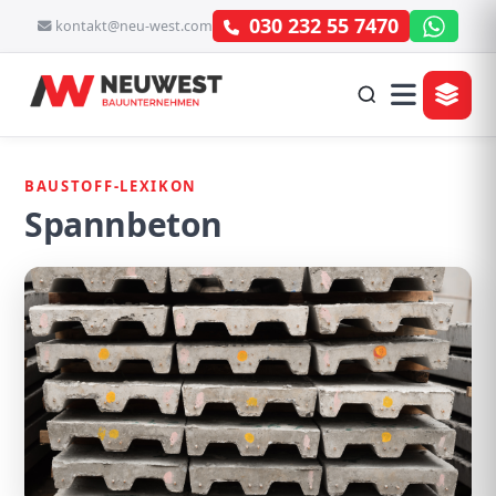
030 232 55 7470
kontakt@neu-west.com
BAUSTOFF-LEXIKON
Spannbeton