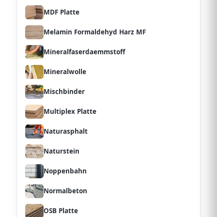
MDF Platte
Melamin Formaldehyd Harz MF
Mineralfaserdaemmstoff
Mineralwolle
Mischbinder
Multiplex Platte
Naturasphalt
Naturstein
Noppenbahn
Normalbeton
OSB Platte