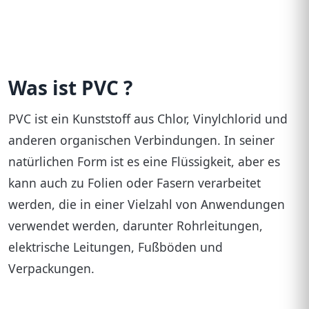
Brettschichtholz
Calciumsilikat Platte
Dachziegel
Was ist PVC ?
Estrichmoertel
PVC ist ein Kunststoff aus Chlor, Vinylchlorid und
Ethylen Tetrafluorethylen ETFE
anderen organischen Verbindungen. In seiner
natürlichen Form ist es eine Flüssigkeit, aber es
Faserbeton
kann auch zu Folien oder Fasern verarbeitet
Flachglas
werden, die in einer Vielzahl von Anwendungen
Flachpressplatte
verwendet werden, darunter Rohrleitungen,
elektrische Leitungen, Fußböden und
Flachsfasern
Verpackungen.
Fliesenkleber
Furniersperrholz