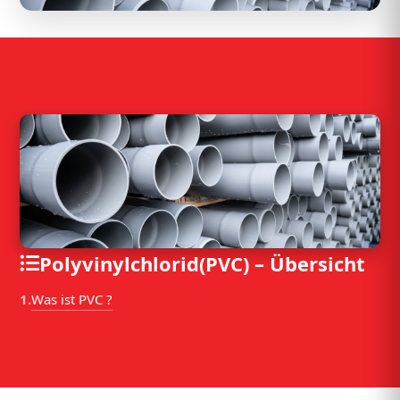
Betondachstein
Betonstabstahl
Betonstahlmatte
Betonstein
Betonwerkstein
Bims
Biorock
Polyvinylchlorid(PVC) – Übersicht
Bitumen
Was ist PVC ?
1.
Blaehschiefer
Blaehton
Blei 1