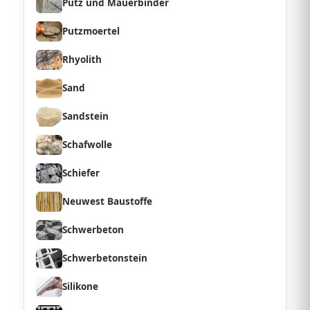
Putz und Mauerbinder
Putzmoertel
Rhyolith
Sand
Sandstein
Schafwolle
Schiefer
Neuwest Baustoffe
Schwerbeton
Schwerbetonstein
Silikone