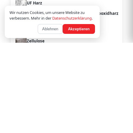
UF Harz
Wir nutzen Cookies, um unsere Website zu
Ungesaettigtes Polyester Harz UP Epoxidharz
verbessern. Mehr in der
Datenschutzerklärung
.
EP
Walzasphalt
Ablehnen
Akzeptieren
Zellulose
Zement
Ziegel
Zink
Zinn
Passende Bauleistungen in Berlin
Abbruch & Rückbau Berlin
Entkernung in Berlin
Sanierung & Kernsanierung