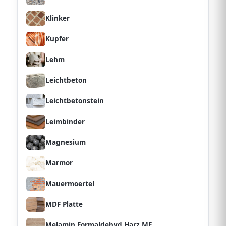
Klinker
Kupfer
Lehm
Leichtbeton
Leichtbetonstein
Leimbinder
Magnesium
Marmor
Mauermoertel
MDF Platte
Melamin Formaldehyd Harz MF