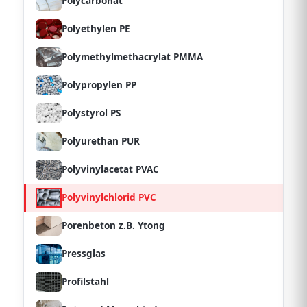
Polycarbonat
Polyethylen PE
Polymethylmethacrylat PMMA
Polypropylen PP
Polystyrol PS
Polyurethan PUR
Polyvinylacetat PVAC
Polyvinylchlorid PVC
Porenbeton z.B. Ytong
Pressglas
Profilstahl