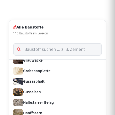
Getreideschuettungen Ceralith
Gipskartonplatte
Alle Baustoffe
Glasbaustein
116 Baustoffe im Lexikon
Glasfaserdaemmstoff
Granit
Grauwacke
Grobspanplatte
Gussasphalt
Gusseisen
Halbstarrer Belag
Hanffasern