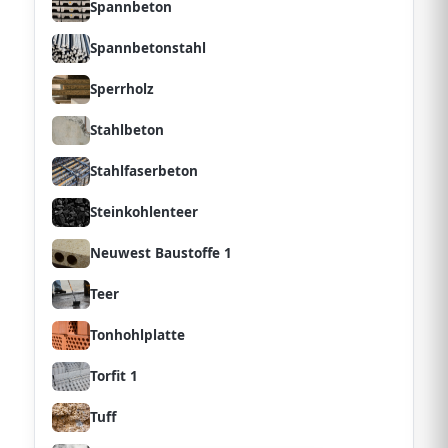
Spannbeton
Spannbetonstahl
Sperrholz
Stahlbeton
Stahlfaserbeton
Steinkohlenteer
Neuwest Baustoffe 1
Teer
Tonhohlplatte
Torfit 1
Tuff