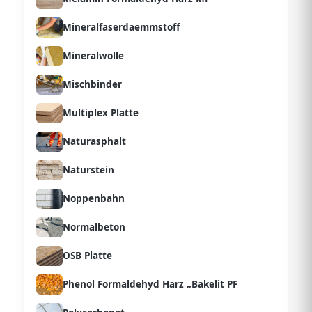
Mineralfaserdaemmstoff
Mineralwolle
Mischbinder
Multiplex Platte
Naturasphalt
Naturstein
Noppenbahn
Normalbeton
OSB Platte
Phenol Formaldehyd Harz „Bakelit PF