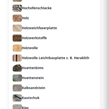
Hochofenschlacke
Holz
Holzweichfaserplatte
Holzwerkstoffe
Holzwolle
Holzwolle Leichtbauplatte z. B. Heraklith
Huettenbims
Huettenstein
Kalksandstein
Kautschuk
Kies