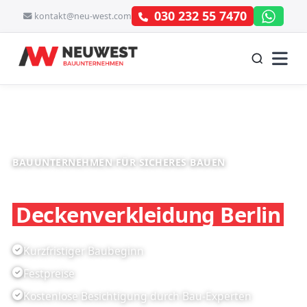
030 232 55 7470
kontakt@neu-west.com
BAUUNTERNEHMEN FÜR SICHERES BAUEN
Qualifiziert für
Deckenverkleidung Berlin
Kurzfristiger Baubeginn
Festpreise
Kostenlose Besichtigung durch Bau-Experten