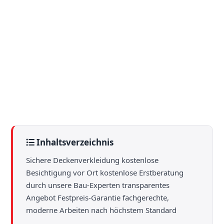
Sanierung Wohnung Berlin
Altbausanierung Wohnung Brandenburg
Malerarbeiten Sanierung Gebäude Brandenburg
Altbausanierung Haus Brandenburg
Sanierung Berlin
Küchensanierung Einfamilienhaus
Badsanierung Wohnung Berlin
Ausbau Dachgeschoss Sanierung
Wohnungssanierung Küchensanierung Neuruppin
Inhaltsverzeichnis
Sichere Deckenverkleidung kostenlose
Besichtigung vor Ort kostenlose Erstberatung
durch unsere Bau-Experten transparentes
Angebot Festpreis-Garantie fachgerechte,
moderne Arbeiten nach höchstem Standard