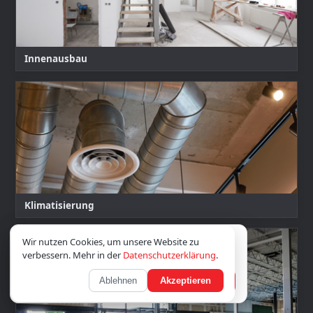
Innenausbau
Klimatisierung
Wir verwenden Cookies; optionale Inhalte laden
Wir nutzen Cookies, um unsere Website zu
erst nach Zustimmung.
Datenschutz
verbessern. Mehr in der
Datenschutzerklärung
.
Ablehnen
Akzeptieren
Nur notwendige
Akzeptieren