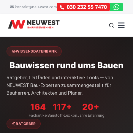
030 232 55 7470
kontakt@neu-west.com
WISSENSDATENBANK
Bauwissen rund ums Bauen
Ratgeber, Leitfäden und interaktive Tools — von
NEUWEST Bau-Experten zusammengestellt für
Bauherren, Architekten und Planer.
164
117+
20+
Fachartikel
Baustoff-Lexikon
Jahre Erfahrung
RATGEBER