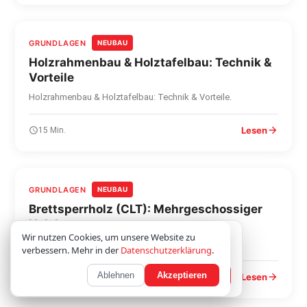
GRUNDLAGEN
NEUBAU
Holzrahmenbau & Holztafelbau: Technik &
Vorteile
Holzrahmenbau & Holztafelbau: Technik & Vorteile.
Lesen
15 Min.
GRUNDLAGEN
NEUBAU
Brettsperrholz (CLT): Mehrgeschossiger
Holzbau
Wir verwenden Cookies; optionale Inhalte laden
Wir nutzen Cookies, um unsere Website zu
Brettsperrholz (CLT): Mehrgeschossiger Holzbau.
erst nach Zustimmung.
Datenschutz
verbessern. Mehr in der
Datenschutzerklärung
.
Ablehnen
Akzeptieren
Nur notwendige
Akzeptieren
Lesen
15 Min.