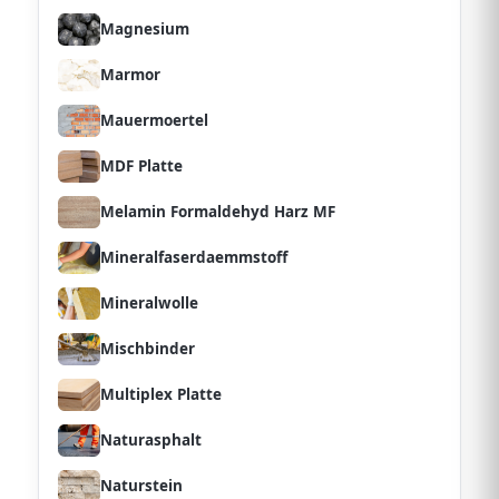
Magnesium
Marmor
Mauermoertel
MDF Platte
Melamin Formaldehyd Harz MF
Mineralfaserdaemmstoff
Mineralwolle
Mischbinder
Multiplex Platte
Naturasphalt
Naturstein