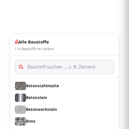
Basalt
Gibsbau
Bauholz
Baukalk
Alle Baustoffe
116 Baustoffe im Lexikon
Baustahl
Betondachstein
Betonstabstahl
Betonstahlmatte
Betonstein
Betonwerkstein
Bims