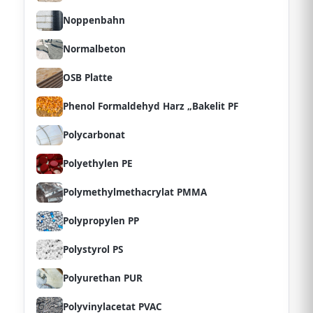
Noppenbahn
Normalbeton
OSB Platte
Phenol Formaldehyd Harz „Bakelit PF
Polycarbonat
Polyethylen PE
Polymethylmethacrylat PMMA
Polypropylen PP
Polystyrol PS
Polyurethan PUR
Polyvinylacetat PVAC