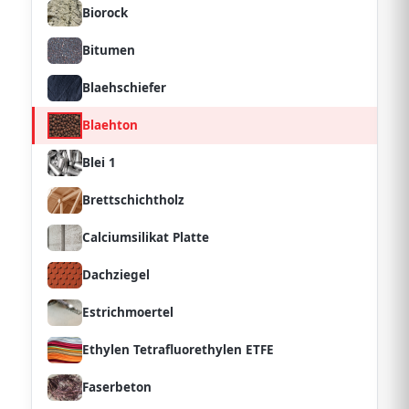
Biorock
Bitumen
Blaehschiefer
Blaehton
Blei 1
Brettschichtholz
Calciumsilikat Platte
Dachziegel
Estrichmoertel
Ethylen Tetrafluorethylen ETFE
Faserbeton