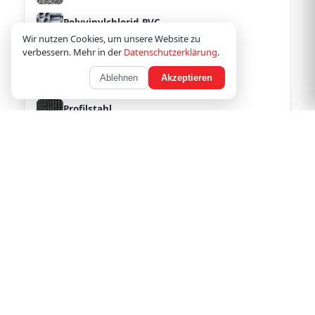
Polyvinylchlorid PVC
Wir nutzen Cookies, um unsere Website zu
Porenbeton z.B. Ytong
verbessern. Mehr in der
Datenschutzerklärung
.
Ablehnen
Akzeptieren
Pressglas
Profilstahl
Putz und Mauerbinder
Putzmoertel
Rhyolith
Sand
Sandstein
Schafwolle
Schiefer