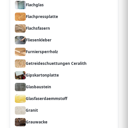
Flachglas
Flachpressplatte
Flachsfasern
Fliesenkleber
Furniersperrholz
Getreideschuettungen Ceralith
Gipskartonplatte
Glasbaustein
Glasfaserdaemmstoff
Granit
Grauwacke