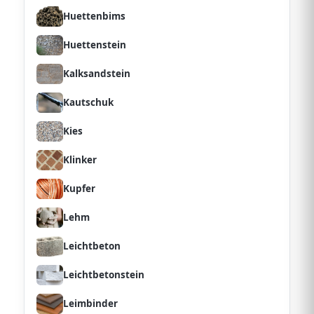
Huettenbims
Huettenstein
Kalksandstein
Kautschuk
Kies
Klinker
Kupfer
Lehm
Leichtbeton
Leichtbetonstein
Leimbinder