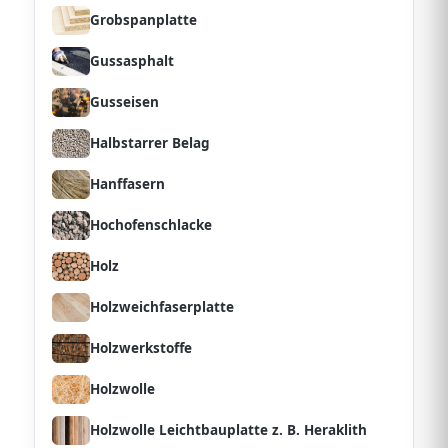
Grobspanplatte
Gussasphalt
Gusseisen
Halbstarrer Belag
Hanffasern
Hochofenschlacke
Holz
Holzweichfaserplatte
Holzwerkstoffe
Holzwolle
Holzwolle Leichtbauplatte z. B. Heraklith