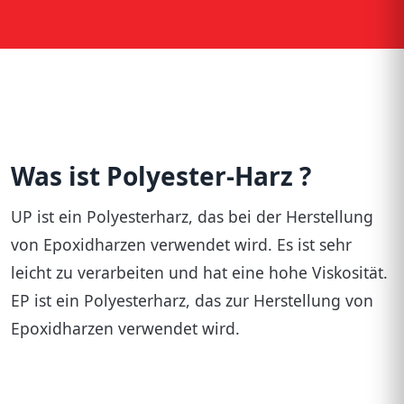
Brettschichtholz
Calciumsilikat Platte
Dachziegel
Estrichmoertel
Ethylen Tetrafluorethylen ETFE
Was ist Polyester-Harz ?
Faserbeton
UP ist ein Polyesterharz, das bei der Herstellung
Flachglas
von Epoxidharzen verwendet wird. Es ist sehr
Flachpressplatte
leicht zu verarbeiten und hat eine hohe Viskosität.
EP ist ein Polyesterharz, das zur Herstellung von
Flachsfasern
Epoxidharzen verwendet wird.
Fliesenkleber
Furniersperrholz