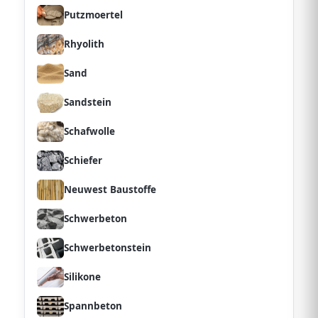
Putzmoertel
Rhyolith
Sand
Sandstein
Schafwolle
Schiefer
Neuwest Baustoffe
Schwerbeton
Schwerbetonstein
Silikone
Spannbeton