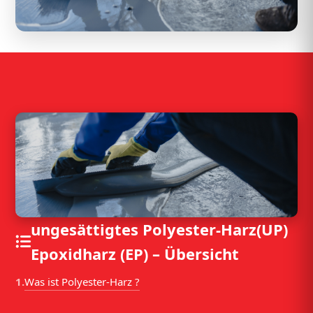
Betonstabstahl
Betonstahlmatte
Betonstein
Betonwerkstein
Bims
Biorock
Bitumen
ungesättigtes Polyester-Harz(UP)
Blaehschiefer
Epoxidharz (EP) – Übersicht
Blaehton
Was ist Polyester-Harz ?
1.
Blei 1