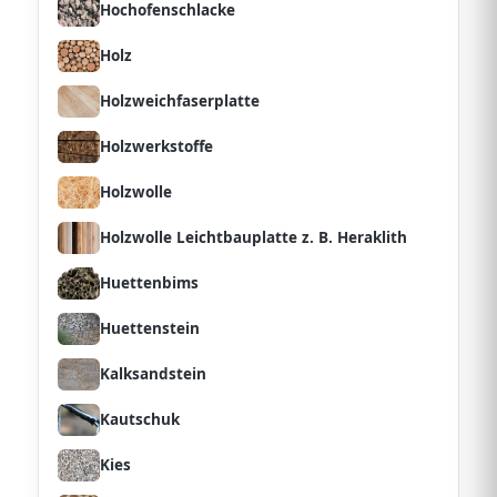
Hochofenschlacke
Holz
Holzweichfaserplatte
Holzwerkstoffe
Holzwolle
Holzwolle Leichtbauplatte z. B. Heraklith
Huettenbims
Huettenstein
Kalksandstein
Kautschuk
Kies