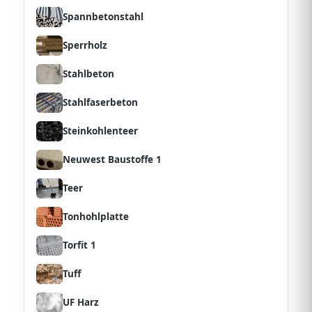
Spannbetonstahl
Sperrholz
Stahlbeton
Stahlfaserbeton
Steinkohlenteer
Neuwest Baustoffe 1
Teer
Tonhohlplatte
Torfit 1
Tuff
UF Harz