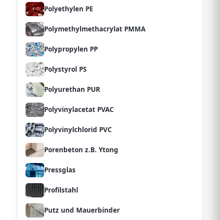
Polyethylen PE
Polymethylmethacrylat PMMA
Polypropylen PP
Polystyrol PS
Polyurethan PUR
Polyvinylacetat PVAC
Polyvinylchlorid PVC
Porenbeton z.B. Ytong
Pressglas
Profilstahl
Putz und Mauerbinder