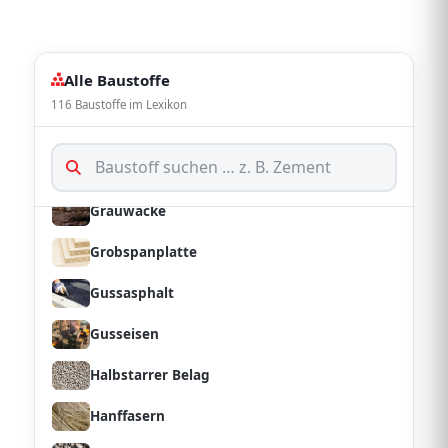
Getreideschuettungen Ceralith
Gipskartonplatte
Alle Baustoffe
Glasbaustein
116 Baustoffe im Lexikon
Glasfaserdaemmstoff
Granit
Grauwacke
Grobspanplatte
Gussasphalt
Gusseisen
Halbstarrer Belag
Hanffasern