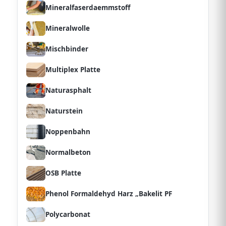
Mineralfaserdaemmstoff
Mineralwolle
Mischbinder
Multiplex Platte
Naturasphalt
Naturstein
Noppenbahn
Normalbeton
OSB Platte
Phenol Formaldehyd Harz „Bakelit PF
Polycarbonat