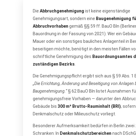
Die
Abbruchgenehmigung
ist keine eigenständige
Genehmigungsart, sondern eine
Baugenehmigung fü
Abbruchvorhaben
gemäß §§ 59 ff. BauO Bln (Berline
Bauordnung in der Fassung von 2021). Wer ein Gebäud
Mauer oder ein sonstiges bauliches Anlagenteil in Ber
beseitigen möchte, benötigt in den meisten Fällen vo
schriftliche Genehmigung des
Bauordnungsamtes d
zuständigen Bezirks
.
Die Genehmigungspflicht ergibt sich aus § 59 Abs. 1 
„Die Errichtung, Änderung und Beseitigung von Anlagen 
Baugenehmigung.“
§ 62 BauO Bln listet Ausnahmen fü
genehmigungsfreie Vorhaben — darunter den Abbruch
Gebäude bis
300 m³ Brutto-Rauminhalt (BRI)
, sofern
Denkmalschutz oder Milieuschutz vorliegt.
Besonderer Aufmerksamkeit bedürfen in Berlin zwei 
Schranken: In
Denkmalschutzbereichen
nach DSchG 