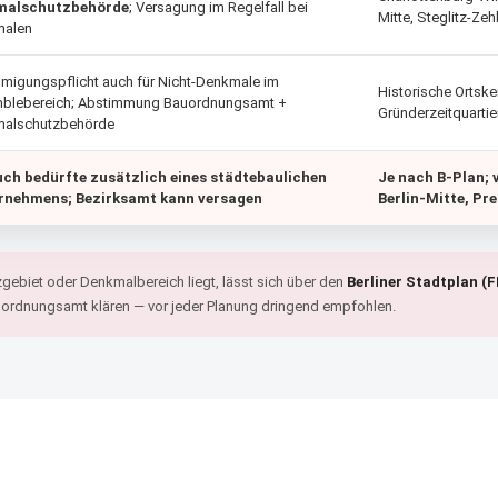
malschutzbehörde
; Versagung im Regelfall bei
Mitte, Steglitz-Ze
malen
migungspflicht auch für Nicht-Denkmale im
Historische Ortske
blebereich; Abstimmung Bauordnungsamt +
Gründerzeitquartie
alschutzbehörde
ch bedürfte zusätzlich eines
städtebaulichen
Je nach B-Plan; 
ernehmens
; Bezirksamt kann versagen
Berlin-Mitte, Pr
gebiet oder Denkmalbereich liegt, lässt sich über den
Berliner Stadtplan (F
uordnungsamt klären — vor jeder Planung dringend empfohlen.