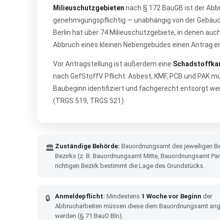
Milieuschutzgebieten
nach § 172 BauGB ist der Abb
genehmigungspflichtig — unabhängig von der Gebäu
Berlin hat über 74 Milieuschutzgebiete, in denen auc
Abbruch eines kleinen Nebengebudes einen Antrag er
Vor Antragstellung ist außerdem eine
Schadstoffka
nach GefStoffV Pflicht: Asbest, KMF, PCB und PAK m
Baubeginn identifiziert und fachgerecht entsorgt w
(TRGS 519, TRGS 521).
Zuständige Behörde:
Bauordnungsamt des jeweiligen Be
🏛
Bezirks (z. B. Bauordnungsamt Mitte, Bauordnungsamt Pa
richtigen Bezirk bestimmt die Lage des Grundstücks.
Anmeldepflicht:
Mindestens
1 Woche vor Beginn
der
🔒
Abbrucharbeiten müssen diese dem Bauordnungsamt ang
werden (§ 71 BauO Bln).