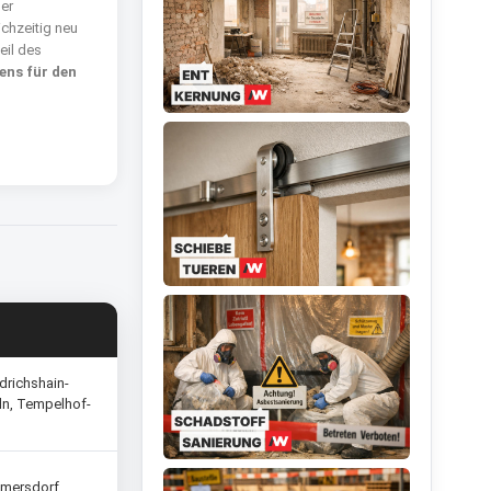
er
chzeitig neu
eil des
ns für den
edrichshain-
ln, Tempelhof-
lmersdorf,