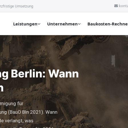
kont
rzfristige Umsetzung
Leistungen
Unternehmen
Baukosten-Rechne
 Berlin: Wann
n
hmigung für
nung (BauO Bln 2021). Wann
de verlangt, was