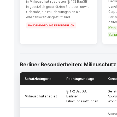
Denkm
in
Milieuschutzgebieten
(§ 172 BauGB),
geneh
in gesetzlich geschützten Biotopen sowie
Carpo
Gebäude, die im Bebauungsplan als
Schad
erhaltenswert eingestuft sind.
gelte
BAUGENEHMIGUNG ERFORDERLICH
Kein
Scha
Berliner Besonderheiten: Milieuschut
Schutzkategorie
Rechtsgrundlage
Konse
§ 172 BauGB,
Geneh
Milieuschutzgebiet
Berliner
Abbru
Erhaltungssatzungen
Wohnb
Abbru