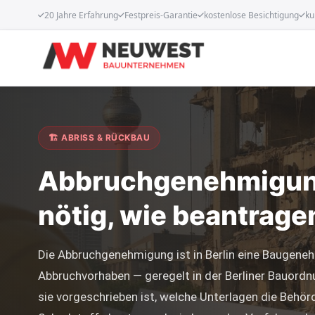
20 Jahre Erfahrung
Festpreis-Garantie
kostenlose Besichtigung
ku
🏗 ABRISS & RÜCKBAU
Abbruchgenehmigung
nötig, wie beantrage
Die Abbruchgenehmigung ist in Berlin eine Baugene
Abbruchvorhaben — geregelt in der Berliner Bauord
sie vorgeschrieben ist, welche Unterlagen die Behör