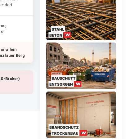
hlendorf
rne,
re
vor allem
enzlauer Berg
IS-Broker)