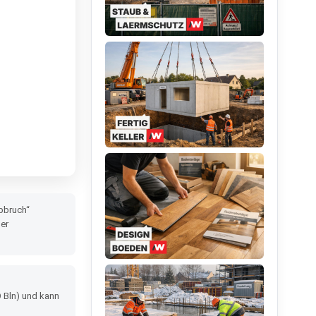
bbruch“
der
 Bln) und kann