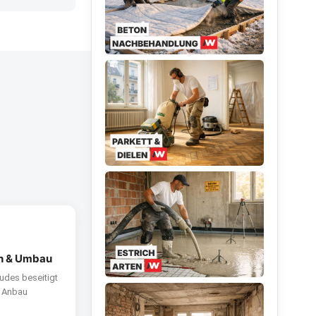
ch & Umbau
udes beseitigt
, Anbau