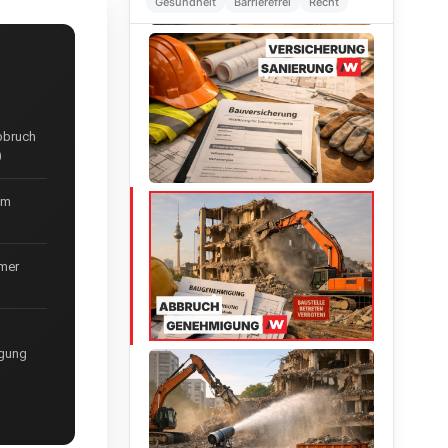
Gesundheit
Barrierefrei
Recht
bbruch
)
im
mmer
igung