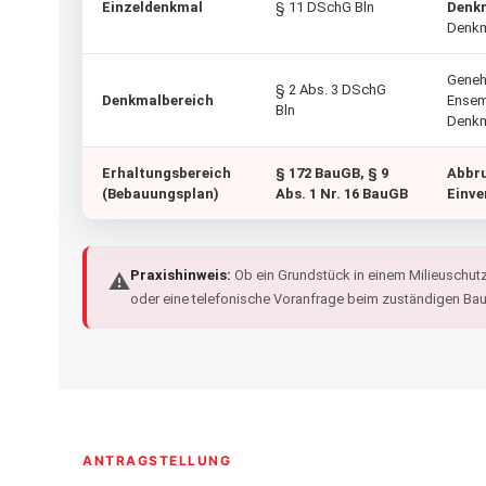
Einzeldenkmal
§ 11 DSchG Bln
Denk
Denk
Geneh
§ 2 Abs. 3 DSchG
Denkmalbereich
Ensem
Bln
Denkm
Erhaltungsbereich
§ 172 BauGB, § 9
Abbru
(Bebauungsplan)
Abs. 1 Nr. 16 BauGB
Einv
Praxishinweis:
Ob ein Grundstück in einem Milieuschutz
⚠
oder eine telefonische Voranfrage beim zuständigen Ba
ANTRAGSTELLUNG