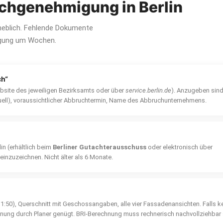
uchgenehmigung in Berlin
rheblich. Fehlende Dokumente
igung um Wochen.
ch“
ebsite des jeweiligen Bezirksamts oder über
service.berlin.de
). Anzugeben sind
ell), voraussichtlicher Abbruchtermin, Name des Abbruchunternehmens.
in (erhältlich beim
Berliner Gutachterausschuss
oder elektronisch über
inzuzeichnen. Nicht älter als 6 Monate.
:50), Querschnitt mit Geschossangaben, alle vier Fassadenansichten. Falls k
ung durch Planer genügt. BRI-Berechnung muss rechnerisch nachvollziehbar 