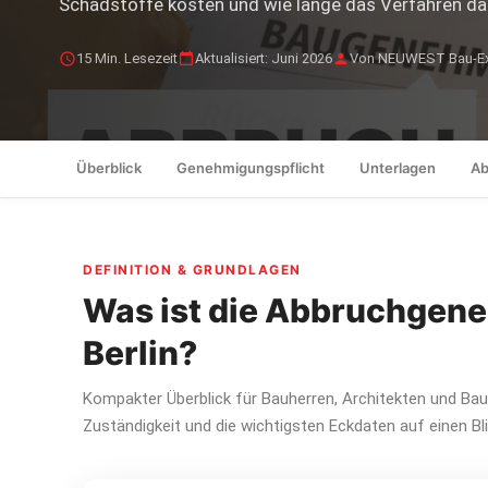
Schadstoffe kosten und wie lange das Verfahren daue
15 Min. Lesezeit
Aktualisiert: Juni 2026
Von NEUWEST Bau-Ex
Überblick
Genehmigungspflicht
Unterlagen
Ab
DEFINITION & GRUNDLAGEN
Was ist die Abbruchgene
Berlin?
Kompakter Überblick für Bauherren, Architekten und Baule
Zuständigkeit und die wichtigsten Eckdaten auf einen Bli