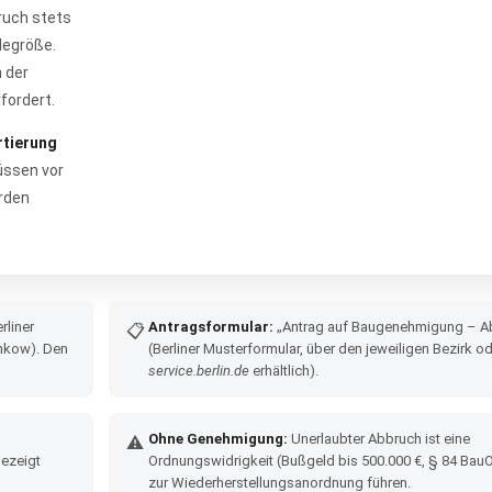
ruch stets
degröße.
h der
fordert.
rtierung
üssen vor
erden
rliner
Antragsformular:
„Antrag auf Baugenehmigung – A
📋
nkow). Den
(Berliner Musterformular, über den jeweiligen Bezirk o
service.berlin.de
erhältlich).
Ohne Genehmigung:
Unerlaubter Abbruch ist eine
⚠
ezeigt
Ordnungswidrigkeit (Bußgeld bis 500.000 €, § 84 BauO
zur Wiederherstellungsanordnung führen.