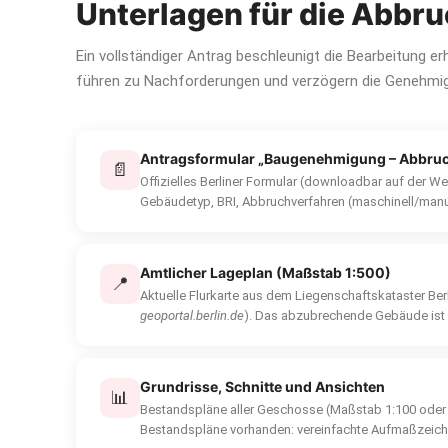
Unterlagen für die Abbr
Ein vollständiger Antrag beschleunigt die Bearbeitung e
führen zu Nachforderungen und verzögern die Genehm
Antragsformular „Baugenehmigung – Abbru
📄
Offizielles Berliner Formular (downloadbar auf der W
Gebäudetyp, BRI, Abbruchverfahren (maschinell/manu
Amtlicher Lageplan (Maßstab 1:500)
📍
Aktuelle Flurkarte aus dem Liegenschaftskataster Berl
geoportal.berlin.de
). Das abzubrechende Gebäude ist e
Grundrisse, Schnitte und Ansichten
📊
Bestandspläne aller Geschosse (Maßstab 1:100 oder 1
Bestandspläne vorhanden: vereinfachte Aufmaßzeichn