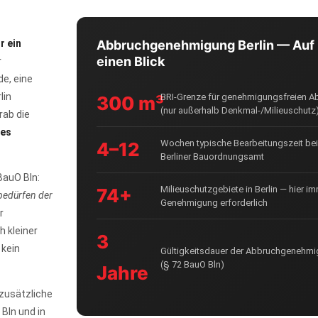
r ein
Abbruchgenehmigung Berlin — Auf
einen Blick
r
e, eine
lin
BRI-Grenze für genehmigungsfreien A
300 m³
(nur außerhalb Denkmal-/Milieuschutz
rab die
es
Wochen typische Bearbeitungszeit be
4–12
Berliner Bauordnungsamt
BauO Bln:
Milieuschutzgebiete in Berlin — hier i
74+
bedürfen der
Genehmigung erforderlich
r
 kleiner
3
 kein
Gültigkeitsdauer der Abbruchgenehm
(§ 72 BauO Bln)
Jahre
zusätzliche
Bln und in