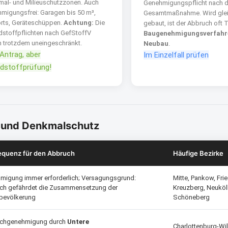
al- und Milieuschutzzonen. Auch
Genehmigungspflicht nach d
migungsfrei: Garagen bis 50 m³,
Gesamtmaßnahme. Wird glei
rts, Geräteschüppen.
Achtung:
Die
gebaut, ist der Abbruch oft T
stoffpflichten nach GefStoffV
Baugenehmigungsverfahre
n trotzdem uneingeschränkt.
Neubau
.
 Antrag, aber
Im Einzelfall prüfen
dstoffprüfung!
z und Denkmalschutz
quenz für den Abbruch
Häufige Bezirke
migung immer erforderlich; Versagungsgrund:
Mitte, Pankow, Fri
ch gefährdet die Zusammensetzung der
Kreuzberg, Neuköl
evölkerung
Schöneberg
chgenehmigung durch
Untere
Charlottenburg-Wi