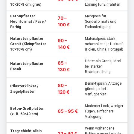
10×20×8 cm, grau)
Lösung für Einfahrten
Betonpflaster
Mehrpreis für
70 –
Hochformat / Fase /
Sonderformate und
100 €
Farbig
Farbanfertigung
Natursteinpflaster
Materialpreis stark
90 –
Granit (Kleinpflaster
schwankend je Herkunft
140 €
10×10×8 cm)
(Polen, China, Portugal)
Härter als Granit, ideal
85 –
Natursteinpflaster
bei starker
130 €
Basalt
Beanspruchung
Berlin-typisch; Altziegel
80 –
Pflasterklinker /
günstiger bei
120 €
Ziegelpflaster
Verfügbarkeit
Moderner Look, weniger
Beton-Großplatten
65 – 95 €
Fugen, einfachere
(z. B. 60×40 cm)
Verlegung
Wenn vorhandene
Tragschicht allein
22 – 40 €
Beläge erneuert werden