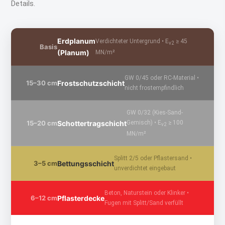
Details.
Erdplanum
Verdichteter Untergrund • E
≥ 45
v2
Basis
(Planum)
MN/m²
GW 0/45 oder RC-Material •
Frostschutzschicht
15–30 cm
nicht frostempfindlich
GW 0/32 (Kies-Sand-
Schottertragschicht
Gemisch) • E
≥ 100
15–20 cm
v2
MN/m²
Splitt 2/5 oder Pflastersand •
Bettungsschicht
3–5 cm
unverdichtet eingebaut
Beton, Naturstein oder Klinker •
Pflasterdecke
6–12 cm
Fugen mit Splitt/Sand verfüllt