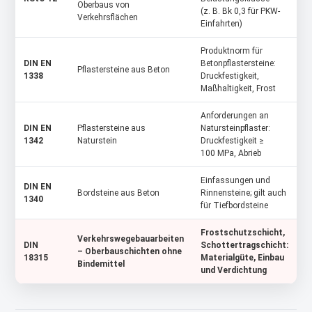
Oberbaus von
(z. B. Bk 0,3 für PKW-
Verkehrsflächen
Einfahrten)
Produktnorm für
DIN EN
Betonpflastersteine:
Pflastersteine aus Beton
1338
Druckfestigkeit,
Maßhaltigkeit, Frost
Anforderungen an
DIN EN
Pflastersteine aus
Natursteinpflaster:
1342
Naturstein
Druckfestigkeit ≥
100 MPa, Abrieb
Einfassungen und
DIN EN
Bordsteine aus Beton
Rinnensteine; gilt auch
1340
für Tiefbordsteine
Frostschutzschicht,
Verkehrswegebauarbeiten
DIN
Schottertragschicht:
– Oberbauschichten ohne
18315
Materialgüte, Einbau
Bindemittel
und Verdichtung