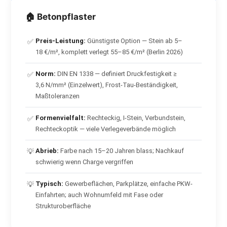
🏠 Betonpflaster
Preis-Leistung:
Günstigste Option — Stein ab 5–
✅
18 €/m², komplett verlegt 55–85 €/m² (Berlin 2026)
Norm:
DIN EN 1338 — definiert Druckfestigkeit ≥
✅
3,6 N/mm² (Einzelwert), Frost-Tau-Beständigkeit,
Maßtoleranzen
Formenvielfalt:
Rechteckig, I-Stein, Verbundstein,
✅
Rechteckoptik — viele Verlegeverbände möglich
Abrieb:
Farbe nach 15–20 Jahren blass; Nachkauf
💡
schwierig wenn Charge vergriffen
Typisch:
Gewerbeflächen, Parkplätze, einfache PKW-
💡
Einfahrten; auch Wohnumfeld mit Fase oder
Strukturoberfläche