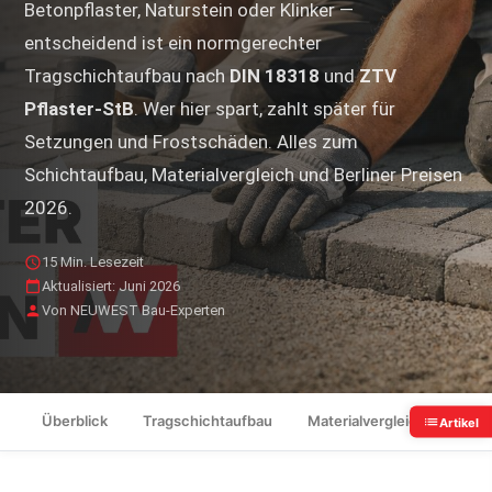
Betonpflaster, Naturstein oder Klinker —
entscheidend ist ein normgerechter
Tragschichtaufbau nach
DIN 18318
und
ZTV
Pflaster-StB
. Wer hier spart, zahlt später für
Setzungen und Frostschäden. Alles zum
Schichtaufbau, Materialvergleich und Berliner Preisen
2026.
15 Min. Lesezeit
Aktualisiert: Juni 2026
Von NEUWEST Bau-Experten
Überblick
Tragschichtaufbau
Materialvergleich
Kos
Artikel