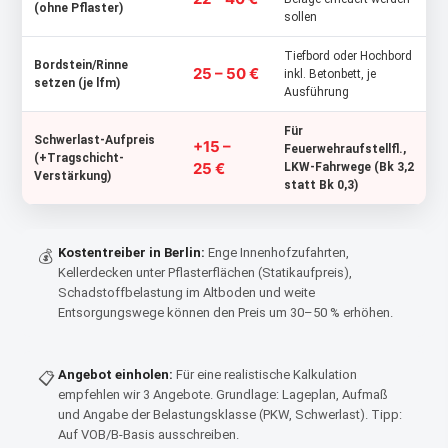
(ohne Pflaster)
sollen
Tiefbord oder Hochbord
Bordstein/Rinne
25 – 50 €
inkl. Betonbett, je
setzen (je lfm)
Ausführung
Für
Schwerlast-Aufpreis
+15 –
Feuerwehraufstellfl.,
(+Tragschicht-
25 €
LKW-Fahrwege (Bk 3,2
Verstärkung)
statt Bk 0,3)
Kostentreiber in Berlin:
Enge Innenhofzufahrten,
💰
Kellerdecken unter Pflasterflächen (Statikaufpreis),
Schadstoffbelastung im Altboden und weite
Entsorgungswege können den Preis um 30–50 % erhöhen.
Angebot einholen:
Für eine realistische Kalkulation
📋
empfehlen wir 3 Angebote. Grundlage: Lageplan, Aufmaß
und Angabe der Belastungsklasse (PKW, Schwerlast). Tipp:
Auf VOB/B-Basis ausschreiben.