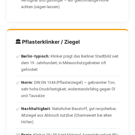
verfügbar und günstiger — auf gleichmäßige Höhe
achten (sägen lassen)
🏛 Pflasterklinker / Ziegel
Berlin-typisch:
Klinker prägt das Berliner Stadtbild seit
✅
dem 19. Jahrhundert; in Milieuschutzgebieten oft
gefordert
Norm:
DIN EN 1344 (Pflasterziegel) — gebrannter Ton,
✅
sehr hohe Druckfestigkeit, widerstandsfähig gegen Öl
und Tausalze
Nachhaltigkeit:
Natürlicher Baustoff, gut recyclierbar;
✅
Altziegel aus Abbruch nutzbar (Charmewert bei alten
Höfen)
Preis:
Klinker 25–55 €/m² Material, komplett verlegt 80–