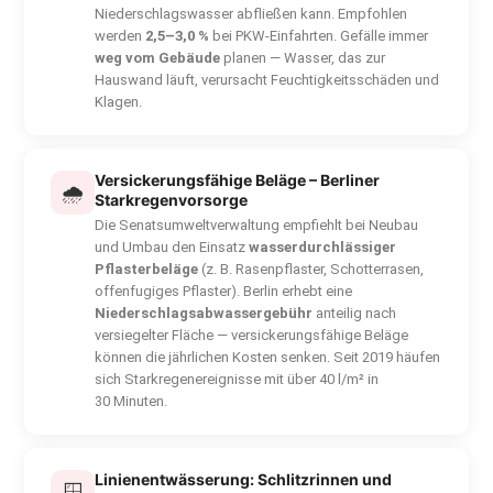
Niederschlagswasser abfließen kann. Empfohlen
werden
2,5–3,0 %
bei PKW-Einfahrten. Gefälle immer
weg vom Gebäude
planen — Wasser, das zur
Hauswand läuft, verursacht Feuchtigkeitsschäden und
Klagen.
Versickerungsfähige Beläge – Berliner
🌧
Starkregenvorsorge
Die Senatsumweltverwaltung empfiehlt bei Neubau
und Umbau den Einsatz
wasserdurchlässiger
Pflasterbeläge
(z. B. Rasenpflaster, Schotterrasen,
offenfugiges Pflaster). Berlin erhebt eine
Niederschlagsabwassergebühr
anteilig nach
versiegelter Fläche — versickerungsfähige Beläge
können die jährlichen Kosten senken. Seit 2019 häufen
sich Starkregenereignisse mit über 40 l/m² in
30 Minuten.
Linienentwässerung: Schlitzrinnen und
🪟