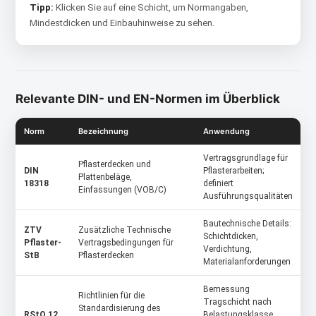
Tipp:
Klicken Sie auf eine Schicht, um Normangaben,
Mindestdicken und Einbauhinweise zu sehen.
Relevante DIN- und EN-Normen im Überblick
Norm
Bezeichnung
Anwendung
Vertragsgrundlage für
Pflasterdecken und
DIN
Pflasterarbeiten;
Plattenbeläge,
18318
definiert
Einfassungen (VOB/C)
Ausführungsqualitäten
Bautechnische Details:
ZTV
Zusätzliche Technische
Schichtdicken,
Pflaster-
Vertragsbedingungen für
Verdichtung,
StB
Pflasterdecken
Materialanforderungen
Bemessung
Richtlinien für die
Tragschicht nach
Standardisierung des
RStO 12
Belastungsklasse