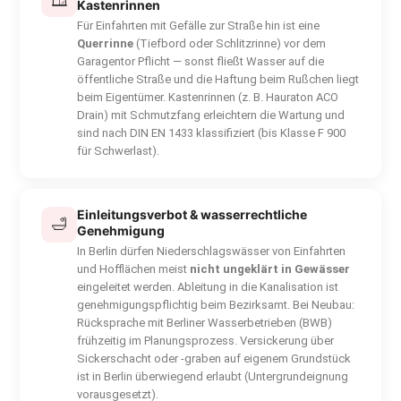
Kastenrinnen
Für Einfahrten mit Gefälle zur Straße hin ist eine
Querrinne
(Tiefbord oder Schlitzrinne) vor dem
Garagentor Pflicht — sonst fließt Wasser auf die
öffentliche Straße und die Haftung beim Rußchen liegt
beim Eigentümer. Kastenrinnen (z. B. Hauraton ACO
Drain) mit Schmutzfang erleichtern die Wartung und
sind nach DIN EN 1433 klassifiziert (bis Klasse F 900
für Schwerlast).
Einleitungsverbot & wasserrechtliche
🛁
Genehmigung
In Berlin dürfen Niederschlagswässer von Einfahrten
und Hofflächen meist
nicht ungeklärt in Gewässer
eingeleitet werden. Ableitung in die Kanalisation ist
genehmigungspflichtig beim Bezirksamt. Bei Neubau:
Rücksprache mit Berliner Wasserbetrieben (BWB)
frühzeitig im Planungsprozess. Versickerung über
Sickerschacht oder -graben auf eigenem Grundstück
ist in Berlin überwiegend erlaubt (Untergrundeignung
vorausgesetzt).