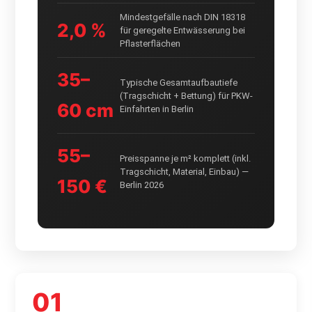
Mindestgefälle nach DIN 18318
2,0 %
für geregelte Entwässerung bei
Pflasterflächen
35–
Typische Gesamtaufbautiefe
(Tragschicht + Bettung) für PKW-
60 cm
Einfahrten in Berlin
55–
Preisspanne je m² komplett (inkl.
Tragschicht, Material, Einbau) —
150 €
Berlin 2026
01