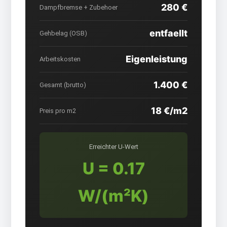
280 €
Dampfbremse + Zubehoer
entfaellt
Gehbelag (OSB)
Eigenleistung
Arbeitskosten
1.400 €
Gesamt (brutto)
18 €/m2
Preis pro m2
Erreichter U-Wert
U = 0.17
W/(m²K)