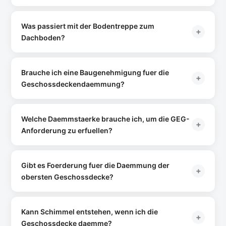
Bussgeld bei Verstoss betraegt bis zu 50.000 EUR.
3.500 -- 4.500 kWh/Jahr
. Bei einem Gaspreis von 10 ct/kWh
sind das
Ja, die Geschossdeckendaemmung ist eine der DIY-
350 -- 450 EUR/Jahr
. Mit 200 mm Mineralwolle
reduzieren Sie den Waermeverlust um ca. 85 %. Die jaehrliche
freundlichsten Massnahmen.
Das Verlegen von
Was passiert mit der Bodentreppe zum
+
Ersparnis liegt dann bei
Mineralwolle-Matten auf einer ebenen Decke erfordert kein
300 -- 400 EUR
. Bei steigenden
Dachboden?
Energiepreisen steigt die Ersparnis entsprechend.
Spezialwerkzeug -- Sie brauchen nur ein Daemmmesser,
Massband, Klebeband und die Dampfbremse.
Die Bodentreppe ist eine klassische
Waermebruecke
Wichtig:
.
Achten Sie auf lueckenlose Verlegung und saubere
Einfache Bodentreppen haben einen U-Wert von 1,5 -- 3,0
Brauche ich eine Baugenehmigung fuer die
+
Dampfbremsverklebung. Ein Wochenende reicht fuer 60 -- 80
W/(m2K). Es gibt drei Loesungen:
1)
Gedaemmte Bodentreppe
Geschossdeckendaemmung?
m2. Nur bei Einblasdaemmung brauchen Sie einen Fachbetrieb
einbauen (U-Wert 0,6 -- 0,8, ab ca. 300 EUR).
2)
Vorhandene
(Einblasmaschine erforderlich).
Treppe mit einer
Nein.
Die Daemmung der obersten Geschossdecke ist eine
Daemmbox
(Thermobox) ueberdecken (ab
ca. 150 EUR).
genehmigungsfreie Massnahme
3)
Wenn der Dachboden nicht mehr betreten
in allen Bundeslaendern.
Welche Daemmstaerke brauche ich, um die GEG-
+
werden muss, Treppe komplett zurueckbauen und Oeffnung
Sie veraendern weder die Gebaeudehuelle von aussen noch
Anforderung zu erfuellen?
mit Daemmung verschliessen.
die Nutzung. Auch in denkmalgeschuetzten Gebaeuden ist die
Geschossdeckendaemmung in der Regel genehmigungsfrei,
Das haengt vom vorhandenen Deckenaufbau ab. Bei einer
da sie von aussen nicht sichtbar ist. Lediglich bei
ungedaemmten
Betondecke (U ca. 2,0)
reichen bereits
120
Gibt es Foerderung fuer die Daemmung der
+
Aenderungen am Dachstuhl
mm Mineralwolle (WLG 035)
fuer den GEG-Grenzwert von
(z.B. Gauben) waere eine
obersten Geschossdecke?
Genehmigung erforderlich.
0,24 W/(m2K). Bei einer Holzbalkendecke mit Lehmschuettung
(U ca. 1,0) genuegen sogar
Ja.
Ueber die
BEG EM (Bundesfoerderung fuer effiziente
80 -- 100 mm
. Wir empfehlen
jedoch mindestens
Gebaeude -- Einzelmassnahmen)
200 mm
-- die Mehrkosten fuer dickere
erhalten Sie einen
Kann Schimmel entstehen, wenn ich die
+
Daemmung sind gering, aber die Energieeinsparung deutlich
Zuschuss von
15 %
der Kosten, wenn der erreichte U-Wert ≤
Geschossdecke daemme?