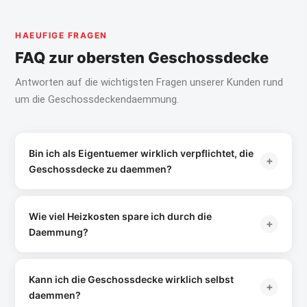
HAEUFIGE FRAGEN
FAQ zur obersten Geschossdecke
Antworten auf die wichtigsten Fragen unserer Kunden rund
um die Geschossdeckendaemmung.
Bin ich als Eigentuemer wirklich verpflichtet, die
+
Geschossdecke zu daemmen?
Ja, das GEG §47 verpflichtet Eigentuemer dazu, die oberste
Geschossdecke zu daemmen, wenn sie einen U-Wert
Wie viel Heizkosten spare ich durch die
+
schlechter als
0,24 W/(m2K)
hat. Die Pflicht greift besonders
Daemmung?
bei
Eigentuemerwechsel
-- neue Eigentuemer haben 2 Jahre
Zeit. Wer sein Haus seit vor 2002 selbst bewohnt und es nicht
Das haengt vom Ausgangszustand und der Daemmstaerke ab.
verkauft hat, geniesst Bestandsschutz.
Bei einem typischen
Altbau (U-Wert 1,0)
Aber:
und 80 m2
Bei Verkauf oder
Kann ich die Geschossdecke wirklich selbst
+
Erbschaft muss der neue Eigentuemer nachruesten. Das
Deckenflaeche verlieren Sie ueber die ungedaemmte Decke ca.
daemmen?