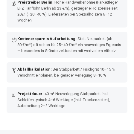
Preistreiber Berlin:
Hohe Handwerkerlöhne (Parkettleger
💰
EFZ Tariflohn Berlin ab 23 €/h), gestiegene Holzpreise seit
2021 (+20–40 %), Lieferzeiten bei Spezialhölzern 6–12
Wochen
Kostenersparnis Aufarbeitung:
Statt Neuparkett (ab
📦
80 €/m²) oft schon für 25–40 €/m² ein neuwertiges Ergebnis
— besonders in Gründerzeitbauten mit wertvollem Altholz
Abfallkalkulation:
Bei Stabparkett / Fischgrät 10–15 %
🏋
Verschnitt einplanen, bei gerader Verlegung 8–10 %
Projektdauer:
40 m² Neuverlegung Stabparkett inkl.
⏳
Schleifen typisch 4–6 Werktage (inkl. Trockenzeiten),
Aufarbeitung 2–3 Werktage