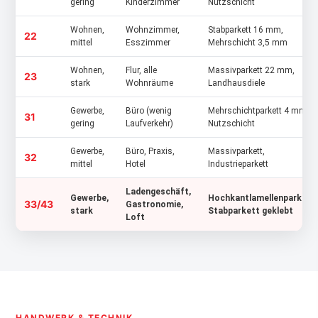
gering
Kinderzimmer
Nutzschicht
Wohnen,
Wohnzimmer,
Stabparkett 16 mm,
22
mittel
Esszimmer
Mehrschicht 3,5 mm
Wohnen,
Flur, alle
Massivparkett 22 mm,
23
stark
Wohnräume
Landhausdiele
Gewerbe,
Büro (wenig
Mehrschichtparkett 4 mm
31
gering
Laufverkehr)
Nutzschicht
Gewerbe,
Büro, Praxis,
Massivparkett,
32
mittel
Hotel
Industrieparkett
Ladengeschäft,
Gewerbe,
Hochkantlamellenparkett,
33/43
Gastronomie,
stark
Stabparkett geklebt
Loft
HANDWERK & TECHNIK