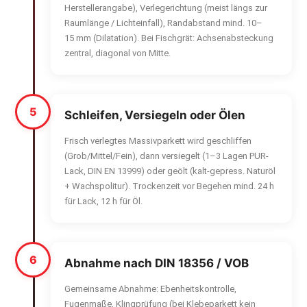
Herstellerangabe), Verlegerichtung (meist längs zur
Raumlänge / Lichteinfall), Randabstand mind. 10–
15 mm (Dilatation). Bei Fischgrät: Achsenabsteckung
zentral, diagonal von Mitte.
5
Schleifen, Versiegeln oder Ölen
Frisch verlegtes Massivparkett wird geschliffen
(Grob/Mittel/Fein), dann versiegelt (1–3 Lagen PUR-
Lack, DIN EN 13999) oder geölt (kalt-gepress. Naturöl
+ Wachspolitur). Trockenzeit vor Begehen mind. 24 h
für Lack, 12 h für Öl.
6
Abnahme nach DIN 18356 / VOB
Gemeinsame Abnahme: Ebenheitskontrolle,
Fugenmaße, Klingprüfung (bei Klebeparkett kein