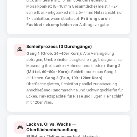
dick (mindestens 2–3 mm über der Federnut).
Mosaikparkett (8–10 mm Gesamtdicke) meist 1–2×
schleifbar. Fertigparkett mit 2,5–4 mm Nutzschicht: nur
1× schleifbar, wenn überhaupt.
Prüfung durch
Fachbetrieb empfohlen
vor Auftragsvergabe.
Schleifprozess (3 Durchgänge)
🏝
Gang 1 (Grob, 24–40er Korn):
Alte Versiegelung
abtragen, Unebenheiten ausgleichen, ggf. diagonal zur
Maserung (bei starken Höhenunterschieden).
Gang 2
(Mittel, 60–80er Korn):
Schleifspuren aus Gang 1
entfernen.
Gang 3 (Fein, 100–120er Korn):
Oberfläche glatten, Schleifort parallel zur Maserung.
Anschließend Randmaschine und Schwingschleifer für
Ecken. Parkettspachtel für Risse und Fugen. Feinschliff
mit 120er Vlies.
Lack vs. Öl vs. Wachs —
🎮
Oberflächenbehandlung
PUR-Lack (2-Komponenten):
Maximale