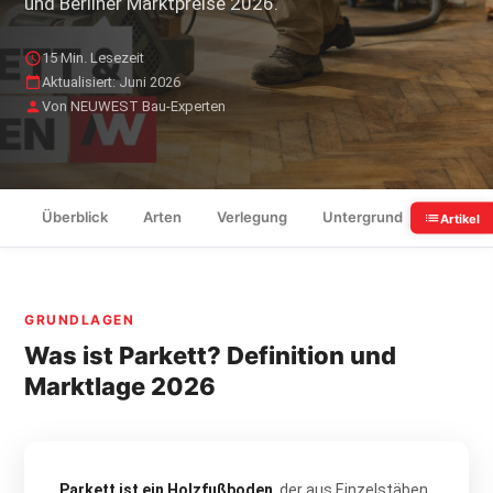
und Berliner Marktpreise 2026.
15 Min. Lesezeit
Aktualisiert: Juni 2026
Von NEUWEST Bau-Experten
Überblick
Arten
Verlegung
Untergrund
Kosten
Artikel
GRUNDLAGEN
Was ist Parkett? Definition und
Marktlage 2026
Parkett ist ein Holzfußboden
, der aus Einzelstäben