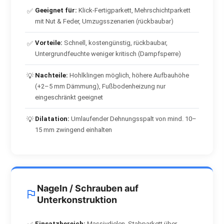
Geeignet für:
Klick-Fertigparkett, Mehrschichtparkett
✅
mit Nut & Feder, Umzugsszenarien (rückbaubar)
Vorteile:
Schnell, kostengünstig, rückbaubar,
✅
Untergrundfeuchte weniger kritisch (Dampfsperre)
Nachteile:
Hohlklingen möglich, höhere Aufbauhöhe
💡
(+2–5 mm Dämmung), Fußbodenheizung nur
eingeschränkt geeignet
Dilatation:
Umlaufender Dehnungsspalt von mind. 10–
💡
15 mm zwingend einhalten
Nageln / Schrauben auf
Unterkonstruktion
Einsatzbereich:
Massivdielen, Stabparkett über