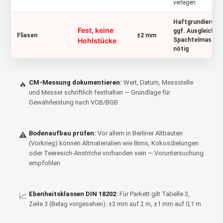
verlegen
Haftgrundierung,
Fest, keine
ggf. Ausgleich ü
Fliesen
±2 mm
Hohlstücke
Spachtelmasse
nötig
CM-Messung dokumentieren:
Wert, Datum, Messstelle
🔥
und Messer schriftlich festhalten — Grundlage für
Gewährleistung nach VOB/BGB
Bodenaufbau prüfen:
Vor allem in Berliner Altbauten
⚠
(Vorkrieg) können Altmaterialien wie Bims, Kokosdielungen
oder Teeresich-Anstrïche vorhanden sein — Voruntersuchung
empfohlen
Ebenheitsklassen DIN 18202:
Für Parkett gilt Tabelle 3,
📈
Zeile 3 (Belag vorgesehen): ±2 mm auf 2 m, ±1 mm auf 0,1 m