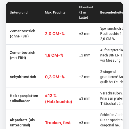
Ebenheit
Untergrund
Max. Feuchte
(2 m
Besonderheiten
Latte)
Sperranstrich bei
Zementestrich
2,0 CM-%
±2 mm
Restfeuchte 1,8–
(ohne FBH)
2,0 CM-%
Aufheizprotokoll
Zementestrich
1,8 CM-%
±2 mm
nach DIN EN 1264
(mit FBH)
vor Messung
Zwingend
0,3 CM-%
Anhydritestrich
±2 mm
grundieren! Anhydr
quillt bei Feuchte
Verschrauben,
≤12 %
Holzspanplatten
±3 mm
Knarzen prüfen, gg
/ Blindboden
(Holzfeuchte)
Trittschalldämm
Schleifen / anhobe
Altparkett (als
Risse spächten,
Trocken, fest
±2 mm
Untergrund)
diagonal neu