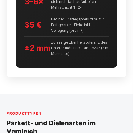
3–6×
sich mehrfach aufarbeiten,
Mehrschicht 1–2×
Berliner Einstiegspreis 2026 für
35 €
Fertigparkett Eiche inkl.
Verlegung (pro m²)
Zulässige Ebenheitstoleranz des
±2 mm
Untergrunds nach DIN 18202 (2 m
Messlatte)
PRODUKTTYPEN
Parkett- und Dielenarten im
Vergleich