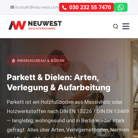
030 232 55 7470
kontakt@neu-west.com
🏠 INNENAUSBAU & BÖDEN
Parkett & Dielen: Arten,
Verlegung & Aufarbeitung
Parkett ist ein Holzfußboden aus Massivholz oder
Holzwerkstoffen nach DIN EN 13226 / DIN EN 13489
— langlebig, wohngesund und in Berlin wieder stark
gefragt. Alles über Arten, Verlegemethoden, Normen