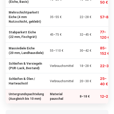
(Eiche, Basis)
50 €
Mehrschichtparkett
57–83 €
Eiche (4 mm
35–55 €
22–28 €
Nutzschicht, geklebt)
77–
Stabparkett Eiche
45–75 €
32–45 €
(22 mm, Fischgrät)
120 €
85–
Massivdiele Eiche
55–110 €
30–42 €
(20 mm, Landhausdiele)
152 €
Schleifen & Versiegeln
22–35 
Verbrauchsmittel
18–28 €
(PUR-Lack, Bestand)
25–
Schleifen & Ölen /
Verbrauchsmittel
20–30 €
Hartwachsöl
40 €
Untergrundspachtelung
Material
12–25 €
8–18 €
(Ausgleich bis 10 mm)
pauschal