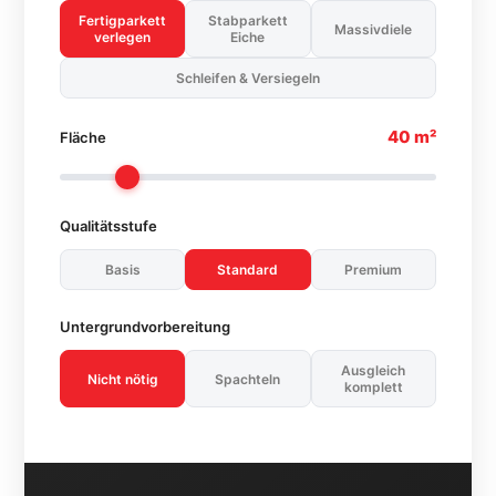
Fertigparkett
Stabparkett
Massivdiele
verlegen
Eiche
Schleifen & Versiegeln
40 m²
Fläche
Qualitätsstufe
Basis
Standard
Premium
Untergrundvorbereitung
Ausgleich
Nicht nötig
Spachteln
komplett