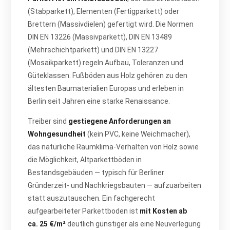
(Stabparkett), Elementen (Fertigparkett) oder
Brettern (Massivdielen) gefertigt wird. Die Normen
DIN EN 13226 (Massivparkett), DIN EN 13489
(Mehrschichtparkett) und DIN EN 13227
(Mosaikparkett) regeln Aufbau, Toleranzen und
Güteklassen. Fußböden aus Holz gehören zu den
ältesten Baumaterialien Europas und erleben in
Berlin seit Jahren eine starke Renaissance.
Treiber sind
gestiegene Anforderungen an
Wohngesundheit
(kein PVC, keine Weichmacher),
das natürliche Raumklima-Verhalten von Holz sowie
die Möglichkeit, Altparkettböden in
Bestandsgebäuden — typisch für Berliner
Gründerzeit- und Nachkriegsbauten — aufzuarbeiten
statt auszutauschen. Ein fachgerecht
aufgearbeiteter Parkettboden ist
mit Kosten ab
ca. 25 €/m²
deutlich günstiger als eine Neuverlegung