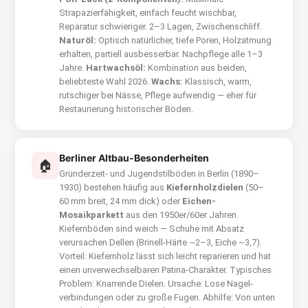
Strapazierfähigkeit, einfach feucht wischbar,
Reparatur schwieriger. 2–3 Lagen, Zwischenschliff.
Naturöl:
Optisch natürlicher, tiefe Poren, Holzatmung
erhalten, partiell ausbesserbar. Nachpflege alle 1–3
Jahre.
Hartwachsöl:
Kombination aus beiden,
beliebteste Wahl 2026.
Wachs:
Klassisch, warm,
rutschiger bei Nässe, Pflege aufwendig — eher für
Restaurierung historischer Böden.
Berliner Altbau-Besonderheiten
🏠
Gründerzeit- und Jugendstilböden in Berlin (1890–
1930) bestehen häufig aus
Kiefernholzdielen
(50–
60 mm breit, 24 mm dick) oder
Eichen-
Mosaikparkett
aus den 1950er/60er Jahren.
Kiefernböden sind weich — Schuhe mit Absatz
verursachen Dellen (Brinell-Härte ~2–3, Eiche ~3,7).
Vorteil: Kiefernholz lässt sich leicht reparieren und hat
einen unverwechselbaren Patina-Charakter. Typisches
Problem: Knarrende Dielen. Ursache: Lose Nagel­
verbindungen oder zu große Fugen. Abhilfe: Von unten