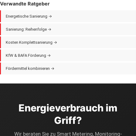
Verwandte Ratgeber
Wechsel ist kostenlos und dauert 4 -- 8 Wochen. Beachten Sie:
Der wMSB uebernimmt die Verantwortung fuer Zaehler und
Energetische Sanierung →
Messung, der Netzanschluss bleibt beim oertlichen
Netzbetreiber.
Sanierung: Reihenfolge →
Kosten Komplettsanierung →
KfW & BAFA Förderung →
Fördermittel kombinieren →
Energieverbrauch im
Griff?
Wir beraten Sie zu Smart Metering, Monitoring-