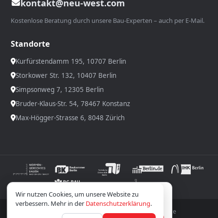
kontakt@neu-west.com
Kostenlose Beratung durch unsere Bau-Experten – auch per E-Mail.
Standorte
Kurfürstendamm 195, 10707 Berlin
Storkower Str. 132, 10407 Berlin
Simpsonweg 7, 12305 Berlin
Bruder-Klaus-Str. 54, 78467 Konstanz
Max-Högger-Strasse 6, 8048 Zürich
Wir verwenden Cookies; optionale Inhalte laden
Wir nutzen Cookies, um unsere Website zu
erst nach Zustimmung.
Datenschutz
verbessern. Mehr in der
Datenschutzerklärung
.
© 2026 Neuwest GmbH ® – Bauunternehmen. Alle Rechte