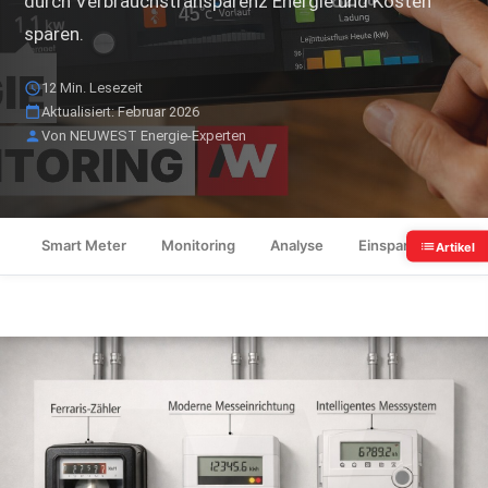
durch Verbrauchstransparenz Energie und Kosten
sparen.
12 Min. Lesezeit
Aktualisiert: Februar 2026
Von NEUWEST Energie-Experten
Smart Meter
Monitoring
Analyse
Einsparung
Ko
Artikel