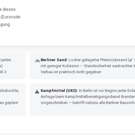
e dieses
 (Eurocode
igung
 jedes
Berliner Sand:
Locker gelagerter Pleistozänsand (φ' =
🚲
x)
mit geringer Kohäsion — Standsicherheit senkrechter
GK 3
Verbau ist praktisch nicht gegeben
ushubsohle,
Kampfmittel (UXO):
In Berlin ist vor Beginn jeder Erda
⚠
Anfrage beim Kampfmittelbeseitigungsdienst Brande
au geplant
vorgeschrieben — betrifft nahezu alle Berliner Bauvor