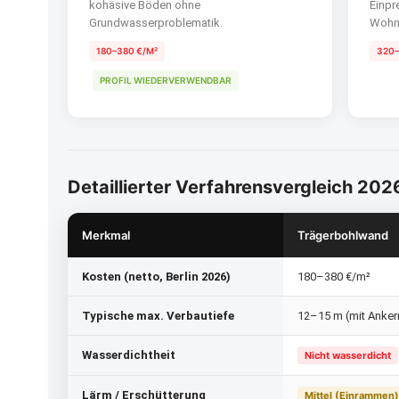
kohäsive Böden ohne
Einpr
Grundwasserproblematik.
Wohnl
180–380 €/M²
320–
PROFIL WIEDERVERWENDBAR
Detaillierter Verfahrensvergleich 202
Merkmal
Trägerbohlwand
Kosten (netto, Berlin 2026)
180–380 €/m²
Typische max. Verbautiefe
12–15 m (mit Anker
Wasserdichtheit
Nicht wasserdicht
Lärm / Erschütterung
Mittel (Einrammen)