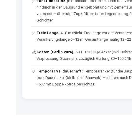
Funktionsprinzip:
Stahlstab oder -litze durch den Ver
✅
hindurch in den Baugrund eingebohrt und mit Zements
verpresst — überträgt Zugkräfte in tiefer liegende, tragf
Schichten
Freie Länge:
4–8 m (Nicht-Traglänge vor der Versagen
✅
Verankerungslänge 6–12 m, Gesamtlänge häufig 12–22
Kosten (Berlin 2026):
500–1.200 € je Anker (inkl. Bohren
💰
Verpressung, Spannen), zuzüglich Gurtung 80–150 €/lf
Temporär vs. dauerhaft:
Temporäranker (für die Bau
💡
oder Daueranker (bleiben im Bauwerk) — letztere nach D
1537 mit Doppelkorrosionsschutz