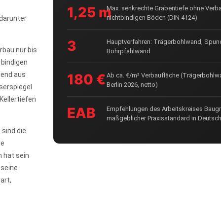
1,25 m
Max. senkrechte Grabentiefe ohne Verba
nichtbindigen Böden (DIN 4124)
darunter
3
Hauptverfahren: Trägerbohlwand, Spu
bau nur bis
Bohrpfahlwand
 bindigen
gend aus
180 €
Ab ca. €/m² Verbaufläche (Trägerbohlw
Berlin 2026, netto)
serspiegel
Kellertiefen
EAB
Empfehlungen des Arbeitskreises Baug
maßgeblicher Praxisstandard in Deutsc
 sind die
ie
n hat sein
 seine
art,