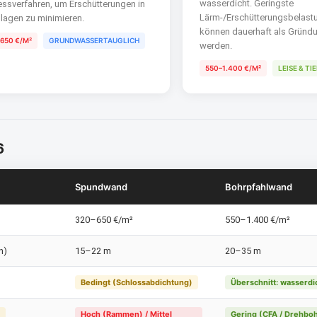
wasserdicht. Geringste
essverfahren, um Erschütterungen in
Lärm-/Erschütterungsbelastu
agen zu minimieren.
können dauerhaft als Gründ
650 €/M²
GRUNDWASSERTAUGLICH
werden.
550–1.400 €/M²
LEISE & T
6
Spundwand
Bohrpfahlwand
320–650 €/m²
550–1.400 €/m²
n)
15–22 m
20–35 m
Bedingt (Schlossabdichtung)
Überschnitt: wasserdi
Hoch (Rammen) / Mittel
Gering (CFA / Drehbo