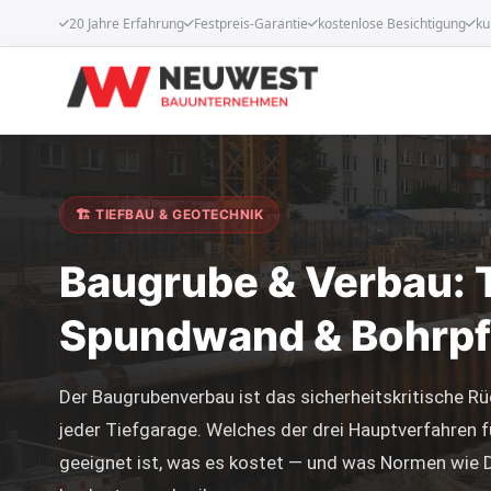
20 Jahre Erfahrung
Festpreis-Garantie
kostenlose Besichtigung
ku
🏗 TIEFBAU & GEOTECHNIK
Baugrube & Verbau: 
Spundwand & Bohrpf
Der Baugrubenverbau ist das sicherheitskritische Rü
jeder Tiefgarage. Welches der drei Hauptverfahren f
geeignet ist, was es kostet — und was Normen wie 