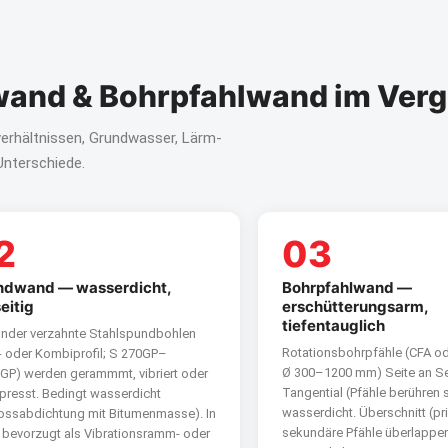
and & Bohrpfahlwand im Verg
erhältnissen, Grundwasser, Lärm-
Unterschiede.
2
03
ndwand — wasserdicht,
Bohrpfahlwand —
seitig
erschütterungsarm,
tiefentauglich
ander verzahnte Stahlspundbohlen
Rotationsbohrpfähle (CFA od
Z- oder Kombiprofil; S 270GP–
Ø 300–1200 mm) Seite an Se
GP) werden gerammmt, vibriert oder
Tangential (Pfähle berühren s
presst. Bedingt wasserdicht
wasserdicht. Überschnitt (pr
ossabdichtung mit Bitumenmasse). In
sekundäre Pfähle überlappe
n bevorzugt als Vibrationsramm- oder