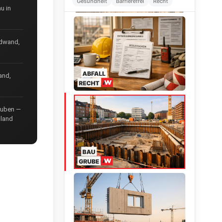
Gesundheit
Barrierefrei
Recht
u in
ndwand,
and,
ruben —
hland