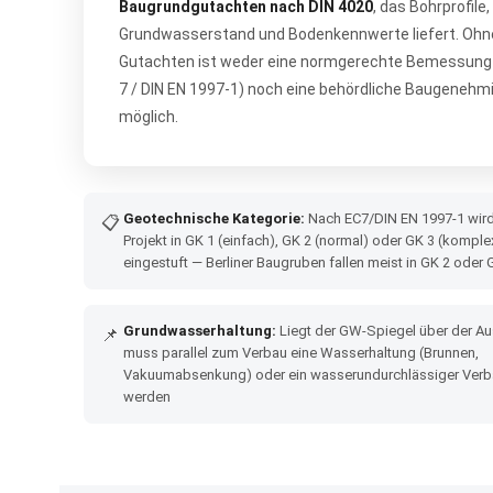
Baugrundgutachten nach DIN 4020
, das Bohrprofile,
Grundwasserstand und Bodenkennwerte liefert. Ohn
Gutachten ist weder eine normgerechte Bemessung
7 / DIN EN 1997-1) noch eine behördliche Baugenehm
möglich.
Geotechnische Kategorie:
Nach EC7/DIN EN 1997-1 wird
📋
Projekt in GK 1 (einfach), GK 2 (normal) oder GK 3 (komple
eingestuft — Berliner Baugruben fallen meist in GK 2 oder 
Grundwasserhaltung:
Liegt der GW-Spiegel über der A
📌
muss parallel zum Verbau eine Wasserhaltung (Brunnen,
Vakuumabsenkung) oder ein wasserundurchlässiger Verb
werden