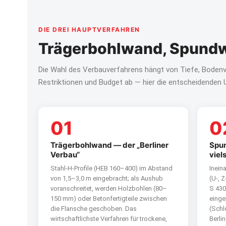
DIE DREI HAUPTVERFAHREN
Trägerbohlwand, Spundw
Die Wahl des Verbauverfahrens hängt von Tiefe, Bodenv
Restriktionen und Budget ab — hier die entscheidenden 
01
0
Trägerbohlwand — der „Berliner
Spu
Verbau“
viel
Stahl-H-Profile (HEB 160–400) im Abstand
Inein
von 1,5–3,0 m eingebracht; als Aushub
(U-, 
voranschreitet, werden Holzbohlen (80–
S 430
150 mm) oder Betonfertigteile zwischen
einge
die Flansche geschoben. Das
(Schl
wirtschaftlichste Verfahren für trockene,
Berli