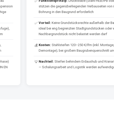
bau
Funktionsprinzip:
Druckstäbe (Stahl-HEB/IPB ode
✅
uspension
stützen die gegenüberliegenden Verbauseiten von 
ähige
Bohrung in den Baugrund erforderlich
Vorteil:
Keine Grundstücksrechte außerhalb der Ba
✅
sfuge),
ideal bei eng begrenzten Stadtgrundstücken oder
 m
Nachbargrundstück nicht belastet werden darf
,
Kosten:
Stahlsteifen 120–250 €/lfm (inkl. Montage,
💰
m
Demontage); bei großem Baugrubenquerschnitt unw
phase)
Nachteil:
Steifen behindern Erdaushub und Kranarb
💡
IN EN
— Schalungsarbeit und Logistik werden aufwendig