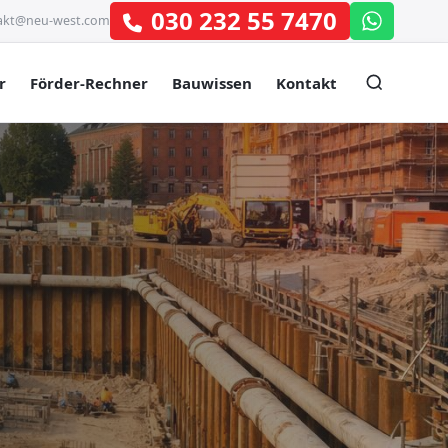
030 232 55 7470
akt@neu-west.com
r
Förder-Rechner
Bauwissen
Kontakt