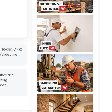
 30–36°, c' ≈ 0)
 Wände ohne
rbeit eine
nburg
haben