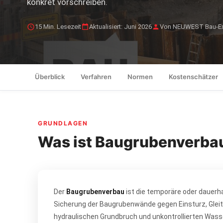
konkret vorschreiben.
15 Min. Lesezeit
Aktualisiert: Juni 2026
Von NEUWEST Bau-Ex
Überblick
Verfahren
Normen
Kostenschätzer
GRUNDLAGEN
Was ist Baugrubenverbau 
Der
Baugrubenverbau
ist die temporäre oder dauerh
Sicherung der Baugrubenwände gegen Einsturz, Gleit
hydraulischen Grundbruch und unkontrollierten Wass