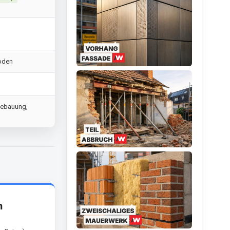
Boden
Bebauung,
n