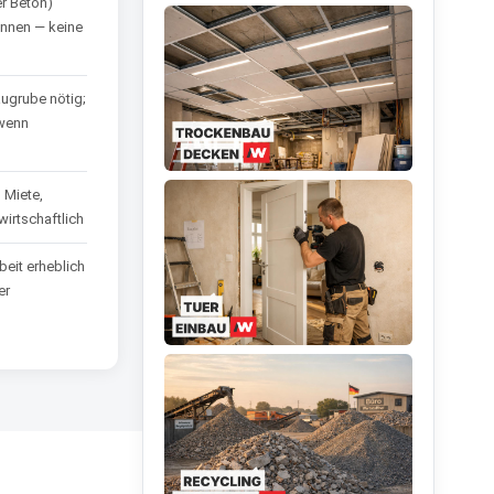
r Beton)
innen — keine
ugrube nötig;
 wenn
 Miete,
irtschaftlich
eit erheblich
er