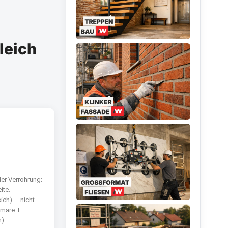
leich
er Verrohrung;
ite.
ich) — nicht
imäre +
n) —