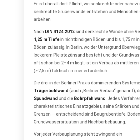
Er ist überall dort Pflicht, wo senkrechte oder nahezu
senkrechte Grubenwände entstehen und Menschen 
arbeiten.
Nach
DIN 4124:2012
sind senkrechte Wände ohne Ver
1,25 m Tiefe
in nichtbindigen Böden und bis 1,75 m in
Böden zulässig. In Berlin, wo der Untergrund überwie
lockerem Pleistozänsand besteht und der Grundwas
oft schon bei 2–4 m liegt, ist ein Verbau ab mittleren 
(≥ 2,5 m) faktisch immer erforderlich.
Die drei in der Berliner Praxis dominierenden Systeme
Trägerbohlwand
(auch „Berliner Verbau“ genannt), d
Spundwand
und die
Bohrpfahlwand
. Jedes Verfahre
charakteristisches Einsatzgebiet, seine Stärken und
Grenzen — entscheidend sind Baugrubentiefe, Boden
Grundwassersituation und Nachbarbebauung.
Vor jeder Verbauplanung steht zwingend ein