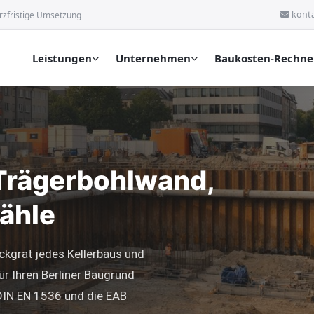
kont
rzfristige Umsetzung
Leistungen
Unternehmen
Baukosten-Rechne
Trägerbohlwand,
ähle
ckgrat jedes Kellerbaus und
ür Ihren Berliner Baugrund
DIN EN 1536 und die EAB