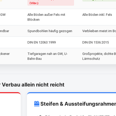
(Vibr.)
. GW
Alle Böden außer Fels mit
Alle Böden inkl. Fels
Blöcken
endbar
Spundbohlen häufig gezogen
Verbleiben meist im 
DIN EN 12063:1999
DIN EN 1536:2015
ockener
Tiefgaragen nah an GW, U-
Großprojekte, dichte 
Bahn-Bau
Lärmschutz
erbau allein nicht reicht
Steifen & Aussteifungsrahme