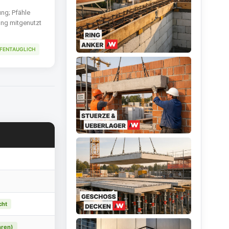
ng; Pfähle
ung mitgenutzt
IEFENTAUGLICH
cht
hren)