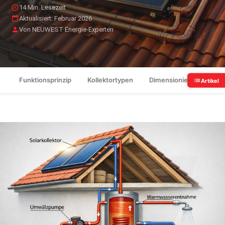
14 Min. Lesezeit
Aktualisiert: Februar 2026
Von NEUWEST Energie-Experten
Funktionsprinzip
Kollektortypen
Dimensionierung
So
Artikel