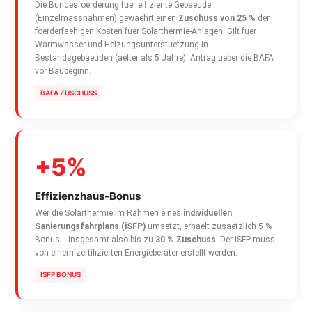
Die Bundesfoerderung fuer effiziente Gebaeude
(Einzelmassnahmen) gewaehrt einen
Zuschuss von 25 %
der
foerderfaehigen Kosten fuer Solarthermie-Anlagen. Gilt fuer
Warmwasser und Heizungsunterstuetzung in
Bestandsgebaeuden (aelter als 5 Jahre). Antrag ueber die BAFA
vor Baubeginn.
BAFA ZUSCHUSS
+5%
Effizienzhaus-Bonus
Wer die Solarthermie im Rahmen eines
individuellen
Sanierungsfahrplans (iSFP)
umsetzt, erhaelt zusaetzlich 5 %
Bonus -- insgesamt also bis zu
30 % Zuschuss
. Der iSFP muss
von einem zertifizierten Energieberater erstellt werden.
ISFP BONUS