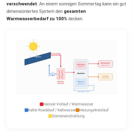
verschwendet
. An einem sonnigen Sommertag kann ein gut
dimensioniertes System den
gesamten
Warmwasserbedarf zu 100%
decken.
Vorlauf (heiss)
Kollektor
Warmwasser
Warmzone
Bad, Kueche
55-65 C
Speicher
P
Ruecklauf
Heizung
Heizkreislauf
Waerme-
Kaltzone
tauscher
20-35 C
Kaltwasser-Zulauf
Heisser Vorlauf / Warmwasser
Kalter Ruecklauf / Kaltwasser
Heizungskreislauf
Sonneneinstrahlung