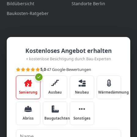
Bildübersicht
Standorte Berlin
Baukosten-Ratgeber
Kostenloses Angebot erhalten
+ kostenlose Besichtigung durch Bau-Experten
5,0
·
47 Google-Bewertungen
Sanierung
Ausbau
Neubau
Wärmedämmung
Abriss
Baugutachten
Sonstiges