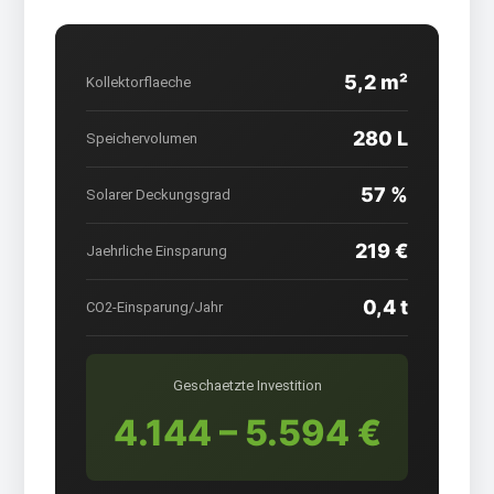
5,2 m²
Kollektorflaeche
280 L
Speichervolumen
57 %
Solarer Deckungsgrad
219 €
Jaehrliche Einsparung
0,4 t
CO2-Einsparung/Jahr
Geschaetzte Investition
4.144 – 5.594 €