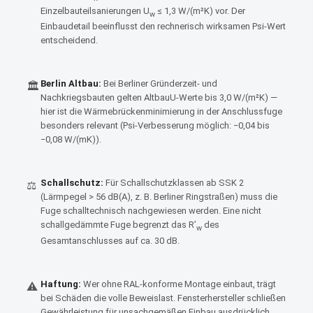
Einzelbauteilsanierungen U
≤ 1,3 W/(m²K) vor. Der
w
Einbaudetail beeinflusst den rechnerisch wirksamen Psi-Wert
entscheidend.
Berlin Altbau:
Bei Berliner Gründerzeit- und
🏛
Nachkriegsbauten gelten AltbauU-Werte bis 3,0 W/(m²K) —
hier ist die Wärmebrückenminimierung in der Anschlussfuge
besonders relevant (Psi-Verbesserung möglich: −0,04 bis
−0,08 W/(mK)).
Schallschutz:
Für Schallschutzklassen ab SSK 2
⚖
(Lärmpegel > 56 dB(A), z. B. Berliner Ringstraßen) muss die
Fuge schalltechnisch nachgewiesen werden. Eine nicht
schallgedämmte Fuge begrenzt das R’
des
w
Gesamtanschlusses auf ca. 30 dB.
Haftung:
Wer ohne RAL-konforme Montage einbaut, trägt
⚠
bei Schäden die volle Beweislast. Fensterhersteller schließen
Gewährleistung für unsachgemäßen Einbau ausdrücklich