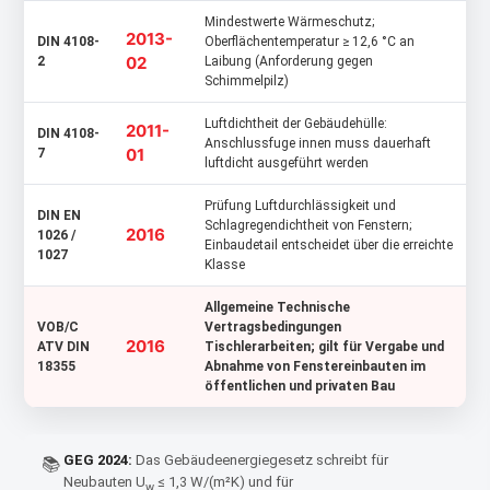
Mindestwerte Wärmeschutz;
2013-
DIN 4108-
Oberflächentemperatur ≥ 12,6 °C an
02
2
Laibung (Anforderung gegen
Schimmelpilz)
Luftdichtheit der Gebäudehülle:
2011-
DIN 4108-
Anschlussfuge innen muss dauerhaft
01
7
luftdicht ausgeführt werden
Prüfung Luftdurchlässigkeit und
DIN EN
Schlagregendichtheit von Fenstern;
2016
1026 /
Einbaudetail entscheidet über die erreichte
1027
Klasse
Allgemeine Technische
VOB/C
Vertragsbedingungen
2016
ATV DIN
Tischlerarbeiten; gilt für Vergabe und
18355
Abnahme von Fenstereinbauten im
öffentlichen und privaten Bau
GEG 2024:
Das Gebäudeenergiegesetz schreibt für
📚
Neubauten U
≤ 1,3 W/(m²K) und für
w