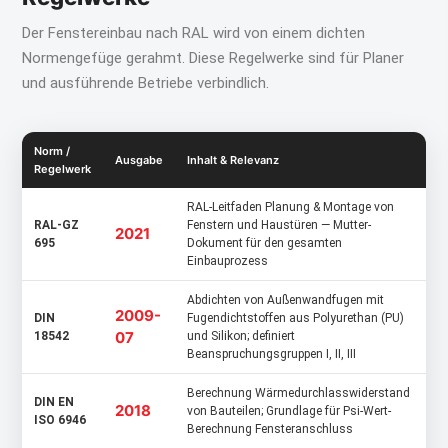
Der Fenstereinbau nach RAL wird von einem dichten
Normengefüge gerahmt. Diese Regelwerke sind für Planer
und ausführende Betriebe verbindlich.
Norm /
Ausgabe
Inhalt & Relevanz
Regelwerk
RAL-Leitfaden Planung & Montage von
RAL-GZ
Fenstern und Haustüren — Mutter-
2021
695
Dokument für den gesamten
Einbauprozess
Abdichten von Außenwandfugen mit
2009-
DIN
Fugendichtstoffen aus Polyurethan (PU)
07
18542
und Silikon; definiert
Beanspruchungsgruppen I, II, III
Berechnung Wärmedurchlasswiderstand
DIN EN
2018
von Bauteilen; Grundlage für Psi-Wert-
ISO 6946
Berechnung Fensteranschluss