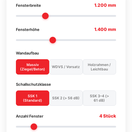
1.200 mm
Fensterbreite
1.400 mm
Fensterhöhe
Wandaufbau
Massiv
Holzrahmen /
WDVS / Vorsatz
(Ziegel/Beton)
Leichtbau
Schallschutzklasse
SSK 1
SSK 3–4 (>
SSK 2 (> 56 dB)
(Standard)
61 dB)
4 Stück
Anzahl Fenster