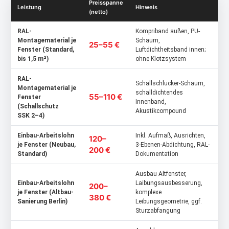
Preisspanne
Leistung
Hinweis
(netto)
RAL-
Kompriband außen, PU-
Montagematerial je
Schaum,
25–55 €
Fenster (Standard,
Luftdichtheitsband innen;
bis 1,5 m²)
ohne Klotzsystem
RAL-
Schallschlucker-Schaum,
Montagematerial je
schalldichtendes
55–110 €
Fenster
Innenband,
(Schallschutz
Akustikcompound
SSK 2–4)
Einbau-Arbeitslohn
Inkl. Aufmaß, Ausrichten,
120–
je Fenster (Neubau,
3-Ebenen-Abdichtung, RAL-
200 €
Standard)
Dokumentation
Ausbau Altfenster,
Einbau-Arbeitslohn
Laibungsausbesserung,
200–
je Fenster (Altbau-
komplexe
380 €
Sanierung Berlin)
Leibungsgeometrie, ggf.
Sturzabfangung