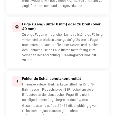
erfüllt weder DIN 4108-7 noch RAL-GZ 695 und führt zu
Zugluft, Kondensat und Energieverlusten.
Fuge zu eng (unter 8 mm) oder zu breit (over
⛔
40 mm)
Zu enge Fugen ermöglichen keine vollständige Füllung
— Hohlstellen bleiben zwangsläufig. Zu breite Fugen
überlasten die Dichtstoffe beim Setzen und Quellen
des Rahmens. Beide Fälle führen mittelfristig zum
Versagen der Abdichtung.
Planungskorridor: 10–
20 mm.
Fehlende Schallschutzkontinuität
🔈
In lärmbelasteten Berliner Lagen (Berliner Ring, S-
Bahntrassen, Flugschneisen BER) scheitern viele
Einbauten an der akustischen Fuge: Eine nicht
schallgedämmte Fuge begrenzt das R’
des
w
Gesamtsystems auf ca. 30–32 dB, unabhängig vom
Schallschutzglas. Bauübergabe ohne