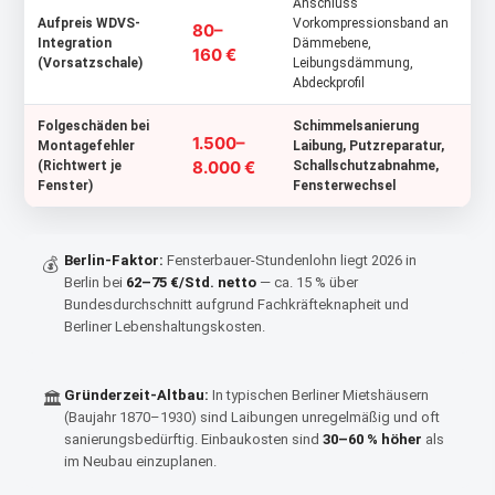
Anschluss
Aufpreis WDVS-
Vorkompressionsband an
80–
Integration
Dämmebene,
160 €
(Vorsatzschale)
Leibungsdämmung,
Abdeckprofil
Folgeschäden bei
Schimmelsanierung
1.500–
Montagefehler
Laibung, Putzreparatur,
8.000 €
(Richtwert je
Schallschutzabnahme,
Fenster)
Fensterwechsel
Berlin-Faktor:
Fensterbauer-Stundenlohn liegt 2026 in
💰
Berlin bei
62–75 €/Std. netto
— ca. 15 % über
Bundesdurchschnitt aufgrund Fachkräfteknapheit und
Berliner Lebenshaltungskosten.
Gründerzeit-Altbau:
In typischen Berliner Mietshäusern
🏛
(Baujahr 1870–1930) sind Laibungen unregelmäßig und oft
sanierungsbedürftig. Einbaukosten sind
30–60 % höher
als
im Neubau einzuplanen.