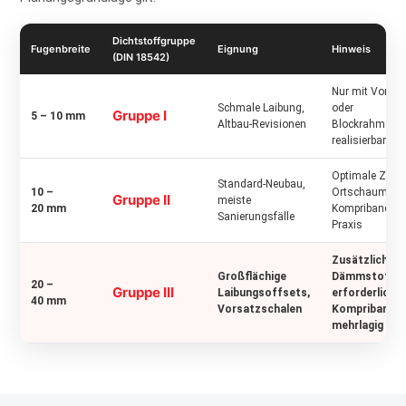
Dichtstoffgruppe
Fugenbreite
Eignung
Hinweis
(DIN 18542)
Nur mit Vorstä
Schmale Laibung,
oder
Gruppe I
5 – 10 mm
Altbau-Revisionen
Blockrahmenm
realisierbar
Optimale Zone 
Standard-Neubau,
10 –
Ortschaum un
Gruppe II
meiste
20 mm
Kompriband; hä
Sanierungsfälle
Praxis
Zusätzliche i
Großflächige
Dämmstoffei
20 –
Gruppe III
Laibungsoffsets,
erforderlich;
40 mm
Vorsatzschalen
Kompriband g
mehrlagig