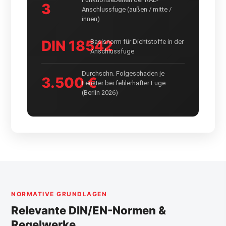
3
Anschlussfuge (außen / mitte /
innen)
DIN 18542
Basisnorm für Dichtstoffe in der
Anschlussfuge
Durchschn. Folgeschaden je
3.500 €
Fenster bei fehlerhafter Fuge
(Berlin 2026)
NORMATIVE GRUNDLAGEN
Relevante DIN/EN-Normen &
Regelwerke