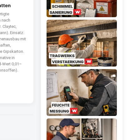
tten
rtigte
n nach
B. Claytec,
ann). Einsatz:
nenausbau mit
aften,
e Gipskarton.
native in
d-Wert 0,01–
onsoffen).