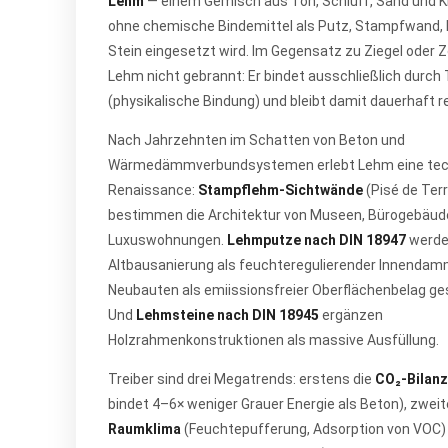
Lehm
— einem Gemisch aus Ton, Schluff, Sand und K
ohne chemische Bindemittel als Putz, Stampfwand, 
Stein eingesetzt wird. Im Gegensatz zu Ziegel oder 
Lehm nicht gebrannt: Er bindet ausschließlich durch
(physikalische Bindung) und bleibt damit dauerhaft r
Nach Jahrzehnten im Schatten von Beton und
Wärmedämmverbundsystemen erlebt Lehm eine tec
Renaissance:
Stampflehm-Sichtwände
(Pisé de Terr
bestimmen die Architektur von Museen, Bürogebäud
Luxuswohnungen.
Lehmputze nach DIN 18947
werden
Altbausanierung als feuchteregulierender Innendam
Neubauten als emiissions­freier Oberflächenbelag ge
Und
Lehmsteine nach DIN 18945
ergänzen
Holzrahmenkonstruktionen als massive Ausfüllung.
Treiber sind drei Megatrends: erstens die
CO₂-Bilanz
bindet 4–6× weniger Grauer Energie als Beton), zwei
Raumklima
(Feuchte­pufferung, Adsorption von VOC)