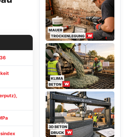
 36
keit
erputz),
 MPa
tsindex