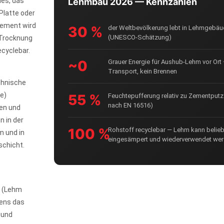
ies, das
Lehmbau 2026 — Kennzahlen
Platte oder
Zement wird
30 %
der Weltbevölkerung lebt in Lehmgebä
(UNESCO-Schätzung)
 Trocknung
ecyclebar.
~0
Grauer Energie für Aushub-Lehm vor Ort 
Transport, kein Brennen
hnische
e)
55 %
Feuchte­pufferung relativ zu Zementput
nach EN 16516)
en und
 in der
100 %
Roh­stoff recyclebar — Lehm kann belieb
m und in
eingesämpert und wiederverwendet we
schicht.
(Lehm
tens das
 und