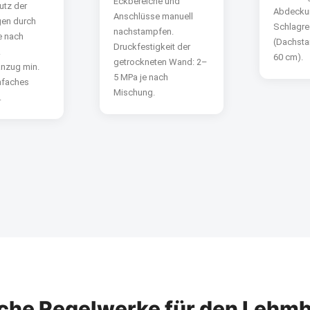
Eckbereiche und
utz der
Abdecku
Anschlüsse manuell
gen durch
Schlagr
nachstampfen.
e nach
(Dachsta
Druckfestigkeit der
.
60 cm).
getrockneten Wand: 2–
nzug min.
5 MPa je nach
infaches
Mischung.
.
che Regelwerke für den Lehm