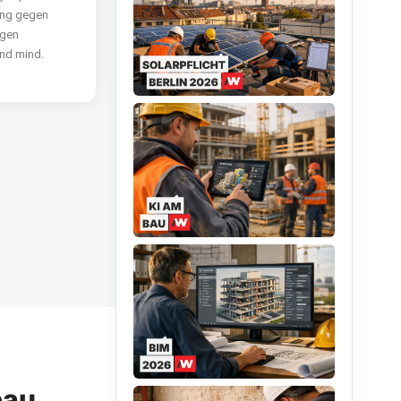
ng gegen
egen
nd mind.
bau