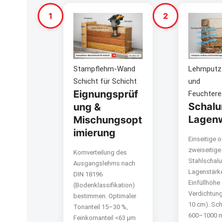
1
2
Stampflehm-Wand
Lehmputz
Schicht für Schicht
und
Eignungsprüf
Feuchtere
Schalu
ung &
Lagen
Mischungsopt
imierung
Einseitige 
zweiseitige
Kornverteilung des
Stahlschalu
Ausgangslehms nach
Lagenstärk
DIN 18196
Einfüllhöhe
(Bodenklassifikation)
Verdichtung
bestimmen. Optimaler
10 cm). Sch
Tonanteil 15–30 %,
600–1000 
Feinkornanteil <63 µm