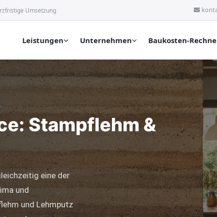
kont
rzfristige Umsetzung
Leistungen
Unternehmen
Baukosten-Rechne
e: Stampflehm &
leichzeitig eine der
lima und
pflehm und Lehmputz