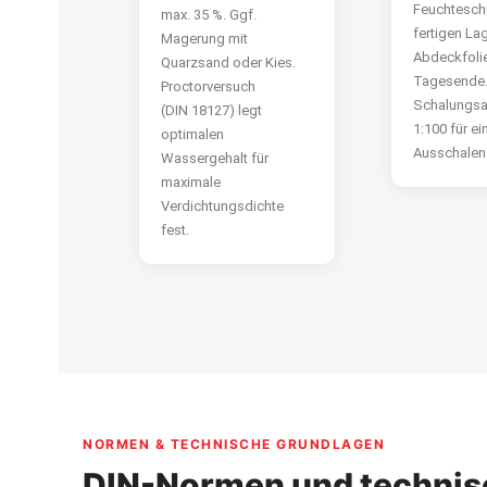
Feuchtesch
max. 35 %. Ggf.
fertigen La
Magerung mit
Abdeckfoli
Quarzsand oder Kies.
Tagesende
Proctorversuch
Schalungsa
(DIN 18127) legt
1:100 für e
optimalen
Ausschalen
Wassergehalt für
maximale
Verdichtungsdichte
fest.
NORMEN & TECHNISCHE GRUNDLAGEN
DIN-Normen und technis