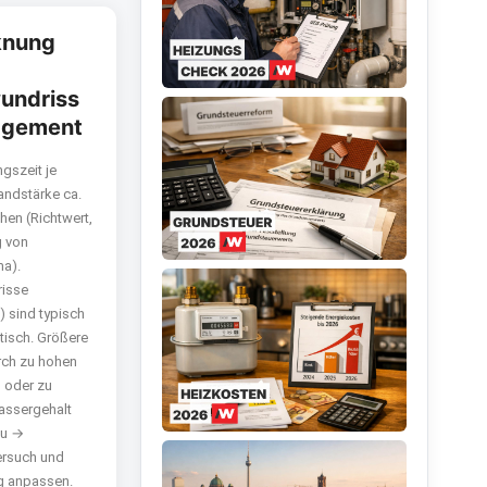
knung
undriss
gement
gszeit je
ndstärke ca.
en (Richtwert,
 von
a).
isse
) sind typisch
tisch. Größere
rch zu hohen
l oder zu
assergehalt
au →
ersuch und
g anpassen.