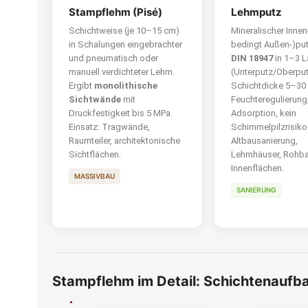
Stampflehm (Pisé)
Lehmputz
Schichtweise (je 10–15 cm)
Mineralischer Innen
in Schalungen eingebrachter
bedingt Außen-)pu
und pneumatisch oder
DIN 18947
in 1–3 
manuell verdichteter Lehm.
(Unterputz/Oberput
Ergibt
monolithische
Schichtdicke 5–30
Sichtwände
mit
Feuchte­regulierung
Druckfestigkeit bis 5 MPa.
Adsorption, kein
Einsatz: Tragwände,
Schimmelpilzrisiko.
Raumteiler, architektonische
Altbausanierung,
Sichtflächen.
Lehmhäuser, Rohb
Innenflächen.
MASSIVBAU
SANIERUNG
Stampflehm im Detail: Schichtenaufb