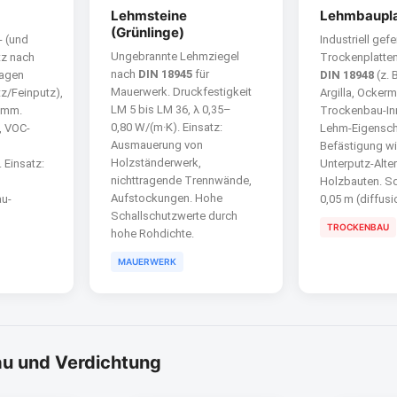
Lehmsteine
Lehmbaupla
(Grünlinge)
- (und
Industriell gefe
Ungebrannte Lehmziegel
tz nach
Trockenplatte
nach
DIN 18945
für
Lagen
DIN 18948
(z. 
Mauerwerk. Druckfestigkeit
z/Feinputz),
Argilla, Ockerm
LM 5 bis LM 36, λ 0,35–
 mm.
Trockenbau-In
0,80 W/(m·K). Einsatz:
, VOC-
Lehm-Eigensch
Ausmauerung von
Befästigung wi
Holzständer­werk,
 Einsatz:
Unterputz-Alter
nichttragende Trennwände,
Holzbauten. S
Aufstockungen. Hohe
au-
0,05 m (diffusi
Schallschutzwerte durch
TROCKENBAU
hohe Rohdichte.
MAUERWERK
au und Verdichtung