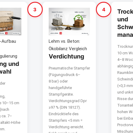
3
4
Troc
und
Schw
mana
-Aufbau
Lehm vs. Beton:
Trocknun
Ökobilanz Vergleich
10 cm Wa
Verdichtung
gulierung
4–8 Woch
ng und
abhängig
Pneumatische Stampfer
wahl
Raumklim
(Fügungsdruck 6–
Schwindr
8 bar) oder
oder
(<0,3 mm
handgeführte
und unkri
Stampfgeräte.
ng,
Risse du
Verdichtungsgrad Dpr
e 10–15 cm
Tonantei
≥97 % (DIN 18127).
 (nach
hohen W
Eindrücktiefe des
 ca. 7–
bei Einb
Stampfers <5 mm =
altakt-Höhe
Proctorv
Verdichtung erreicht.
mm.
Mischun