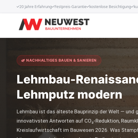
20 Jahre Erfahrung
Festpreis-Garantie
kostenlose Besichtigung
ku
🌿 NACHHALTIGES BAUEN & SANIEREN
Lehmbau-Renaissanc
Lehmputz modern
Lehmbau ist das älteste Bauprinzip der Welt — und g
innovativsten Antworten auf CO₂-Reduktion, Raumk
Kreislaufwirtschaft im Bauwesen 2026. Was Stam