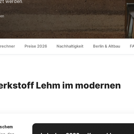
tzt werden.
en
rechner
Preise 2026
Nachhaltigkeit
Berlin & Altbau
F
erkstoff Lehm im modernen
ischem