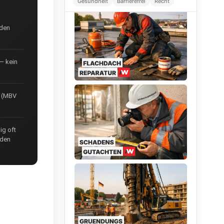
Gesundheit
Barrierefrei
Recht
uden
— kein
z (MBV
ig oft
rden