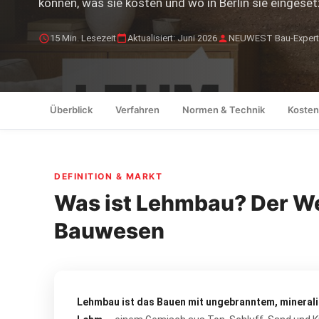
können, was sie kosten und wo in Berlin sie eingese
15 Min. Lesezeit
Aktualisiert: Juni 2026
NEUWEST Bau-Expert
Überblick
Verfahren
Normen & Technik
Kosten
DEFINITION & MARKT
Was ist Lehmbau? Der W
Bauwesen
Lehmbau ist das Bauen mit ungebranntem, mineral