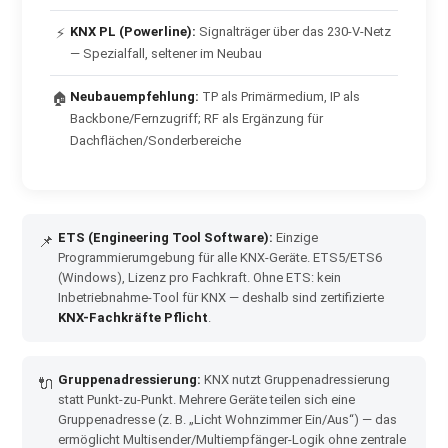
KNX PL (Powerline):
Signalträger über das 230-V-Netz
⚡
— Spezialfall, seltener im Neubau
Neubauempfehlung:
TP als Primärmedium, IP als
🏠
Backbone/Fernzugriff; RF als Ergänzung für
Dachflächen/Sonderbereiche
ETS (Engineering Tool Software):
Einzige
📌
Programmierumgebung für alle KNX-Geräte. ETS5/ETS6
(Windows), Lizenz pro Fachkraft. Ohne ETS: kein
Inbetriebnahme-Tool für KNX — deshalb sind zertifizierte
KNX-Fachkräfte Pflicht
.
Gruppenadressierung:
KNX nutzt Gruppenadressierung
🔌
statt Punkt-zu-Punkt. Mehrere Geräte teilen sich eine
Gruppenadresse (z. B. „Licht Wohnzimmer Ein/Aus“) — das
ermöglicht Multisender/Multiempfänger-Logik ohne zentrale