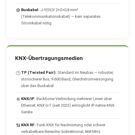
Buskabel:
J-Y(St)Y 2×2×0,8 mm²
🔴
(Telekommunikationskabel) — kein separates
Stromkabel nötig
KNX-Übertragungsmedien
TP (Twisted Pair):
Standard im Neubau — robuster,
🕒
störsicherer Bus, 9.600 Baud, Gleichstromversorgung
über das Buskabel
KNX/IP:
Backbone-Verbindung mehrerer Linien über
🌐
Ethernet; KNX IoT (seit 2022) ermöglicht IP-native KNX-
Geräte
KNX RF:
Funk-KNX für Nachrüstung oder schwer
📶
verkabelbare Bereiche; bidirektional, 868 MHz