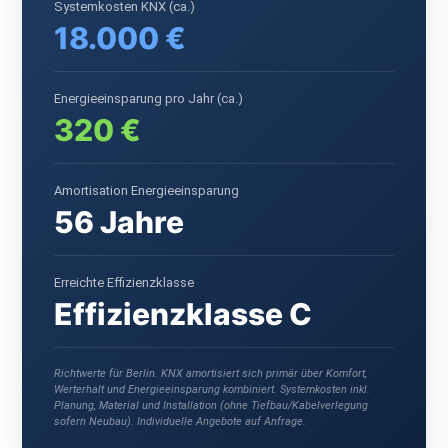
Systemkosten KNX (ca.)
18.000 €
Energieeinsparung pro Jahr (ca.)
320 €
Amortisation Energieeinsparung
56 Jahre
Erreichte Effizienzklasse
Effizienzklasse C
Richtwerte für Berlin. KNX amortisiert sich primär über Komfort,
Werterhalt und Energieeinsparung kombiniert. Systemkosten inkl.
Planung, Material und Installation (ohne Tiefbau/Kabelverlegung
sofern Neubau). Individuelle Angebote auf Anfrage.