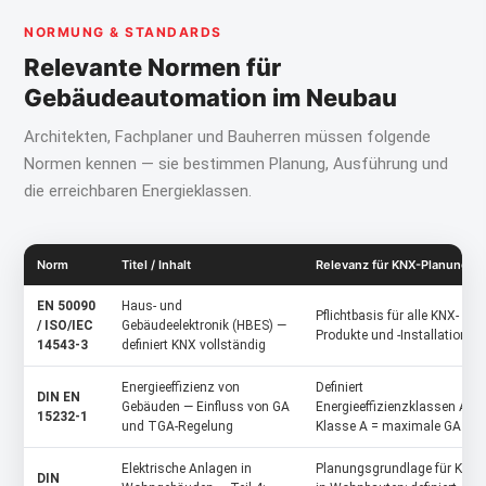
NORMUNG & STANDARDS
Relevante Normen für
Gebäudeautomation im Neubau
Architekten, Fachplaner und Bauherren müssen folgende
Normen kennen — sie bestimmen Planung, Ausführung und
die erreichbaren Energieklassen.
Norm
Titel / Inhalt
Relevanz für KNX-Planung
EN 50090
Haus- und
Pflichtbasis für alle KNX-
/ ISO/IEC
Gebäudeelektronik (HBES) —
Produkte und -Installationen
14543-3
definiert KNX vollständig
Energieeffizienz von
Definiert
DIN EN
Gebäuden — Einfluss von GA
Energieeffizienzklassen A–D
15232-1
und TGA-Regelung
Klasse A = maximale GA
Elektrische Anlagen in
Planungsgrundlage für KNX
DIN