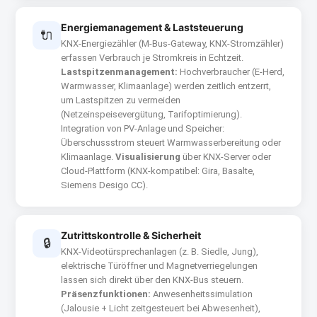
Energiemanagement & Laststeuerung
🔌
KNX-Energiezähler (M-Bus-Gateway, KNX-Stromzähler)
erfassen Verbrauch je Stromkreis in Echtzeit.
Lastspitzenmanagement:
Hochverbraucher (E-Herd,
Warmwasser, Klimaanlage) werden zeitlich entzerrt,
um Lastspitzen zu vermeiden
(Netzeinspeisevergütung, Tarifoptimierung).
Integration von PV-Anlage und Speicher:
Überschussstrom steuert Warmwasserbereitung oder
Klimaanlage.
Visualisierung
über KNX-Server oder
Cloud-Plattform (KNX-kompatibel: Gira, Basalte,
Siemens Desigo CC).
Zutrittskontrolle & Sicherheit
🔒
KNX-Videotürsprechanlagen (z. B. Siedle, Jung),
elektrische Türöffner und Magnetverriegelungen
lassen sich direkt über den KNX-Bus steuern.
Präsenzfunktionen:
Anwesenheitssimulation
(Jalousie + Licht zeitgesteuert bei Abwesenheit),