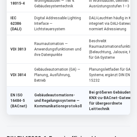
Wohngebäuden — Teil 4:
in Wohnbauten; definiert
18015-4
Gebäudesystemtechnik
Ausrüstungsstufen 1–3
IEC
Digital Addressable Lighting
DALI-Leuchten häufig in KNX
62386
Interface —
integriert via DALI-Gateway;
(DALI)
Lichtsteuersystem
normiert Adressierung
Beschreibt
Raumautomation —
Raumautomationsfunktione
VDI 3813
Anwendungsfunktionen und
(Beleuchtung, Jalousie, HLK)
ihre Datenpunkte
für GA-Systeme
Gebäudeautomation (GA) —
Planungsleitfaden für GA-
VDI 3814
Planung, Ausführung,
Systeme; ergänzt DIN EN
Betrieb
15232
Bei größeren Gebäuden:
EN ISO
Gebäudeautomations-
KNX-zu-BACnet-Gateway
16484-5
und Regelungssysteme —
für übergeordnete
(BACnet)
Kommunikationsprotokoll
Leittechnik