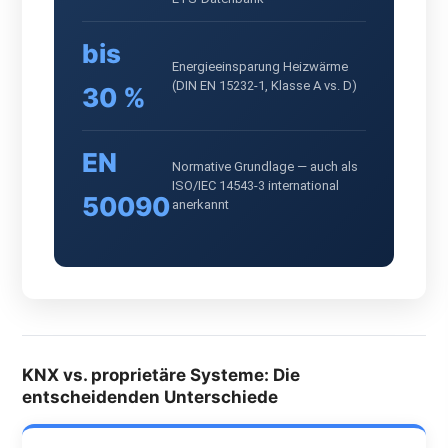
bis
Energieeinsparung Heizwärme
(DIN EN 15232-1, Klasse A vs. D)
30 %
EN
Normative Grundlage — auch als
ISO/IEC 14543-3 international
50090
anerkannt
KNX vs. proprietäre Systeme: Die
entscheidenden Unterschiede