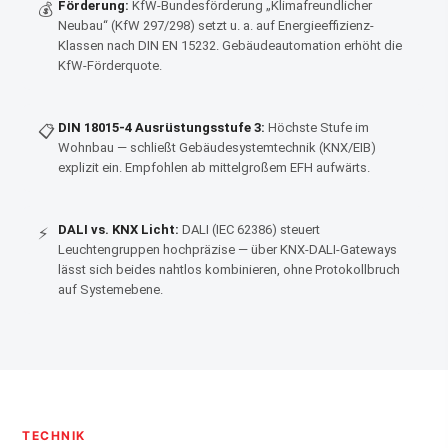
Förderung:
KfW-Bundesförderung „Klimafreundlicher
💰
Neubau“ (KfW 297/298) setzt u. a. auf Energieeffizienz-
Klassen nach DIN EN 15232. Gebäudeautomation erhöht die
KfW-Förderquote.
DIN 18015-4 Ausrüstungsstufe 3:
Höchste Stufe im
📋
Wohnbau — schließt Gebäudesystemtechnik (KNX/EIB)
explizit ein. Empfohlen ab mittelgroßem EFH aufwärts.
DALI vs. KNX Licht:
DALI (IEC 62386) steuert
⚡
Leuchtengruppen hochpräzise — über KNX-DALI-Gateways
lässt sich beides nahtlos kombinieren, ohne Protokollbruch
auf Systemebene.
TECHNIK