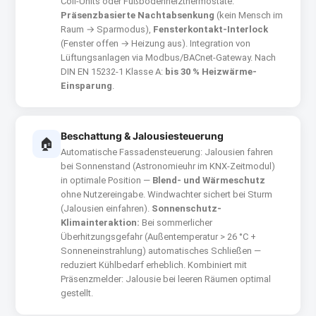
Coil-Units oder Fußbodenheizthermostate.
Präsenzbasierte Nachtabsenkung
(kein Mensch im
Raum → Sparmodus),
Fensterkontakt-Interlock
(Fenster offen → Heizung aus). Integration von
Lüftungsanlagen via Modbus/BACnet-Gateway. Nach
DIN EN 15232-1 Klasse A:
bis 30 % Heizwärme-
Einsparung
.
Beschattung & Jalousiesteuerung
🏠
Automatische Fassadensteuerung: Jalousien fahren
bei Sonnenstand (Astronomieuhr im KNX-Zeitmodul)
in optimale Position —
Blend- und Wärmeschutz
ohne Nutzereingabe. Windwachter sichert bei Sturm
(Jalousien einfahren).
Sonnenschutz-
Klimainteraktion:
Bei sommerlicher
Überhitzungsgefahr (Außentemperatur > 26 °C +
Sonneneinstrahlung) automatisches Schließen —
reduziert Kühlbedarf erheblich. Kombiniert mit
Präsenzmelder: Jalousie bei leeren Räumen optimal
gestellt.