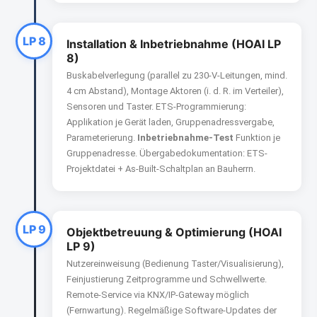
LP 8
Installation & Inbetriebnahme (HOAI LP
8)
Buskabelverlegung (parallel zu 230-V-Leitungen, mind.
4 cm Abstand), Montage Aktoren (i. d. R. im Verteiler),
Sensoren und Taster. ETS-Programmierung:
Applikation je Gerät laden, Gruppenadressvergabe,
Parameterierung.
Inbetriebnahme-Test
Funktion je
Gruppenadresse. Übergabedokumentation: ETS-
Projektdatei + As-Built-Schaltplan an Bauherrn.
LP 9
Objektbetreuung & Optimierung (HOAI
LP 9)
Nutzereinweisung (Bedienung Taster/Visualisierung),
Feinjustierung Zeitprogramme und Schwellwerte.
Remote-Service via KNX/IP-Gateway möglich
(Fernwartung). Regelmäßige Software-Updates der