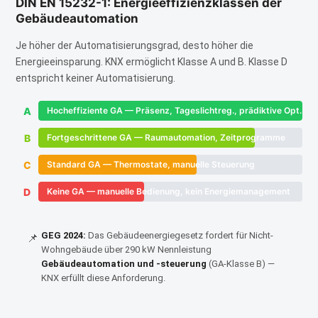
DIN EN 15232-1: Energieeffizienzklassen der
Gebäudeautomation
Je höher der Automatisierungsgrad, desto höher die
Energieeinsparung. KNX ermöglicht Klasse A und B. Klasse D
entspricht keiner Automatisierung.
A
Hocheffiziente GA — Präsenz, Tageslichtreg., prädiktive Opt.
B
Fortgeschrittene GA — Raumautomation, Zeitprogramme
C
Standard GA — Thermostate, manuelle Steuerung
D
Keine GA — manuelle Bedienung, kein Energiemanagement
GEG 2024:
Das Gebäudeenergiegesetz fordert für Nicht-
📌
Wohngebäude über 290 kW Nennleistung
Gebäudeautomation und -steuerung
(GA-Klasse B) —
KNX erfüllt diese Anforderung.