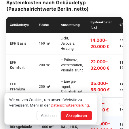
Systemkosten nach Gebäudetyp
(Pauschalrichtwerte Berlin, netto)
Systemkosten
Gebäudetyp
Fläche
Ausstattung
€/m²
(ca.)
Licht,
14.000–
88–
EFH Basis
160 m²
Jalousie,
20.000 €
125 €
Heizung
+ Präsenz,
22.000–
EFH
110–
200 m²
Wetterstation,
32.000 €
Komfort
160 €
Visualisierung
+ Energie-
35.000–
EFH
140–
250 m²
mgmt,
55.000 €
Premium
220 €
Sicherheit, AV
Wir verwenden Cookies; optionale Inhalte laden
Wir nutzen Cookies, um unsere Website zu
7.000–
erst nach Zustimmung.
Datenschutz
Basis bis
88–
verbessern. Mehr in der
Datenschutzerklärung
.
MFH-Einheit
80 m²
14.000 €
Komfort
175 €
Ablehnen
Akzeptieren
Nur notwendige
Akzeptieren
Komfort+,
120.000–
120–
Bürogebäude
1.000 m²
DALI, HLK,