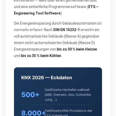
kombinieren — alles über einen gemeinsamen Bus
und eine einheitliche Programmiersoftware (
ETS –
Engineering Tool Software
).
Die Energieeinsparung durch Gebäudeautomation ist
normativ erfasst: Nach
DIN EN 15232-1
erreicht ein
voll automatisiertes Gebäude (Klasse A) gegenüber
einem nicht automatisierten Gebäude (Klasse D)
Energieeinsparungen von
bis zu 30 % beim Heizen
und
bis zu 35 % beim Kühlen
.
KNX 2026 — Eckdaten
Zertifizierte Hersteller weltweit
500+
(ABB, Siemens, Gira, Schneider,
Jung …)
Zertifizierte KNX-Produkte in der
8.000+
ETS-Datenbank