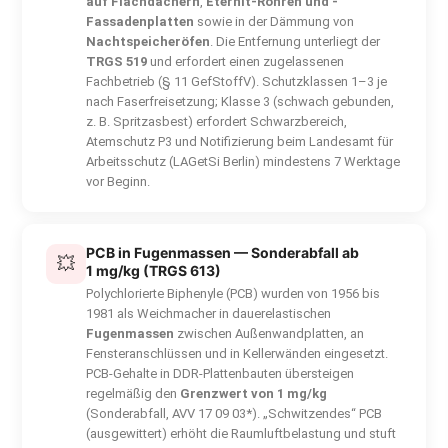
auf Flachdächern
,
Eternit-Rohren und -
Fassadenplatten
sowie in der Dämmung von
Nachtspeicheröfen
. Die Entfernung unterliegt der
TRGS 519
und erfordert einen zugelassenen
Fachbetrieb (§ 11 GefStoffV). Schutzklassen 1–3 je
nach Faserfreisetzung; Klasse 3 (schwach gebunden,
z. B. Spritzasbest) erfordert Schwarzbereich,
Atemschutz P3 und Notifizierung beim Landesamt für
Arbeitsschutz (LAGetSi Berlin) mindestens 7 Werktage
vor Beginn.
PCB in Fugenmassen — Sonderabfall ab
💥
1 mg/kg (TRGS 613)
Polychlorierte Biphenyle (PCB) wurden von 1956 bis
1981 als Weichmacher in dauerelastischen
Fugenmassen
zwischen Außenwandplatten, an
Fenster­anschlüssen und in Kellerwänden eingesetzt.
PCB-Gehalte in DDR-Plattenbauten übersteigen
regelmäßig den
Grenzwert von 1 mg/kg
(Sonderabfall, AVV 17 09 03*). „Schwitzendes“ PCB
(ausgewittert) erhöht die Raumluftbelastung und stuft