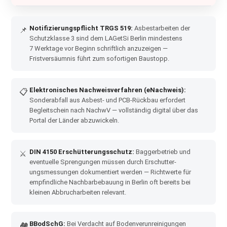
Notifizierungspflicht TRGS 519:
Asbestarbeiten der
📌
Schutzklasse 3 sind dem LAGetSi Berlin mindestens
7 Werktage vor Beginn schriftlich anzuzeigen —
Fristversäumnis führt zum sofortigen Baustopp.
Elektronisches Nachweisverfahren (eNachweis):
📋
Sonderabfall aus Asbest- und PCB-Rückbau erfordert
Begleitschein nach NachwV — vollständig digital über das
Portal der Länder abzuwickeln.
DIN 4150 Erschütterungsschutz:
Bagger­betrieb und
⚔
eventuelle Sprengungen müssen durch Erschutter­
ungsmessungen dokumentiert werden — Richtwerte für
empfindliche Nachbarbebauung in Berlin oft bereits bei
kleinen Abbrucharbeiten relevant.
BBodSchG:
Bei Verdacht auf Bodenverunreinigungen
🏘