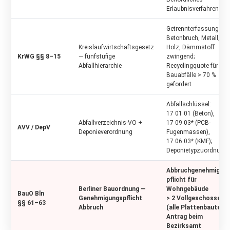
Erlaubnisverfahren
Getrennterfassung vo
Betonbruch, Metall,
Kreislaufwirtschaftsgesetz
Holz, Dämmstoff
KrWG §§ 8–15
— fünfstufige
zwingend;
Abfallhierarchie
Recyclingquote für
Bau­abfälle > 70 %
gefordert
Abfallschlüssel:
17 01 01 (Beton),
Abfallverzeichnis-VO +
17 09 03* (PCB-
AVV / DepV
Deponieverordnung
Fugenmassen),
17 06 03* (KMF);
Deponietyp­zuordnung
Abbruchgenehmigun
pflicht für
Berliner Bauordnung —
Wohngebäude
BauO Bln
Genehmigungspflicht
> 2 Vollgeschosse
§§ 61–63
Abbruch
(alle Plattenbauten);
Antrag beim
Bezirksamt