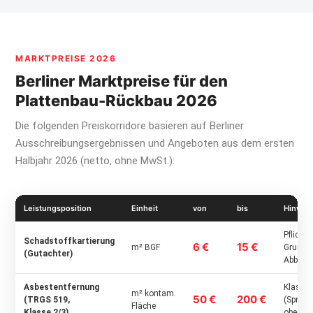
MARKTPREISE 2026
Berliner Marktpreise für den
Plattenbau-Rückbau 2026
Die folgenden Preiskorridore basieren auf Berliner
Ausschreibungsergebnissen und Angeboten aus dem ersten
Halbjahr 2026 (netto, ohne MwSt.):
Leistungsposition
Einheit
von
bis
Hinwei
Pflichtl
Schadstoffkartierung
6 €
15 €
m² BGF
Grundla
(Gutachter)
Abbruc
Asbestentfernung
Klasse 
m² kontam.
50 €
200 €
(TRGS 519,
(Spritz
Fläche
Klasse 2/3)
oberem 