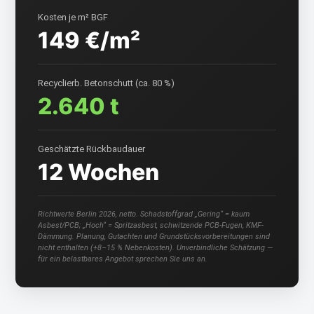
Kosten je m² BGF
149 €/m²
Recyclierb. Betonschutt (ca. 80 %)
2.640 t
Geschätzte Rückbaudauer
12 Wochen
Richtwerte Berlin 2026, netto. Schadstoffgrad „Gering“ = kaum
Asbest/PCB; „Hoch“ = Spritzasbest, schwitzende PCB-Fugen, KMF-
Dämmung. Planung, Gutachten und Grundstücksvorbereitungen sind
nicht enthalten (+8–15 % Nebenkosten). Unverbindliche Schätzung —
für ein belastbares Angebot sprechen Sie uns an.