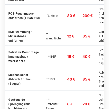
Schwit
PCB-Fugenmassen
(hohe P
80 €
260 €
lfd. Meter
entfernen (TRGS 613)
Konzent
oberen
KMF-Dämmung /
Getrenn
m²
12 €
35 €
Mineralwolle
auf Son
Wandfläche
entfernen
erhöht 
Fenster
Selektive Demontage
Einbaut
15 €
40 €
Innenausbau /
m² BGF
— Schro
Wertstoffe
gegenr
Abbruc
Mechanischer
schere; 
40 €
85 €
Abbruch Rohbau
m² BGF
Staubs
(Bagger)
Verkehr
Nur na
Gesteuerte
m³
vollstä
8 €
20 €
Sprengung (nur
umbauter
Schadst
Hochhäuser)
Raum
Sperrbe