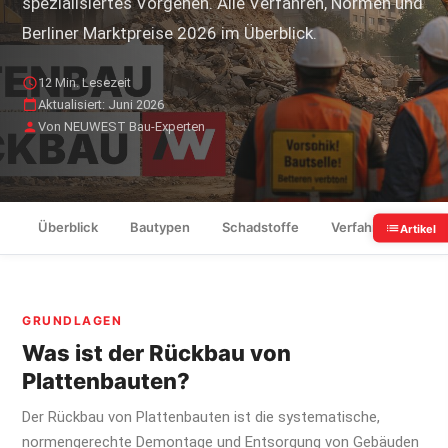
spezialisiertes Vorgehen. Alle Verfahren, Normen und
Berliner Marktpreise 2026 im Überblick.
12 Min. Lesezeit
Aktualisiert: Juni 2026
Von NEUWEST Bau-Experten
Überblick
Bautypen
Schadstoffe
Verfahren
Nor
Artikel
GRUNDLAGEN
Was ist der Rückbau von
Plattenbauten?
Der Rückbau von Plattenbauten ist die systematische,
normengerechte Demontage und Entsorgung von Gebäuden