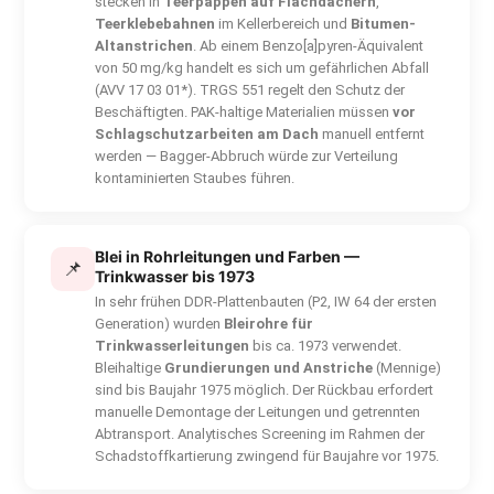
stecken in
Teerpappen auf Flachdächern
,
Teerklebebahnen
im Kellerbereich und
Bitumen-
Altanstrichen
. Ab einem Benzo[a]pyren-Äquivalent
von 50 mg/kg handelt es sich um gefährlichen Abfall
(AVV 17 03 01*). TRGS 551 regelt den Schutz der
Beschäftigten. PAK-haltige Materialien müssen
vor
Schlagschutzarbeiten am Dach
manuell entfernt
werden — Bagger-Abbruch würde zur Verteilung
kontaminierten Staubes führen.
Blei in Rohrleitungen und Farben —
📌
Trinkwasser bis 1973
In sehr frühen DDR-Plattenbauten (P2, IW 64 der ersten
Generation) wurden
Bleirohre für
Trinkwasserleitungen
bis ca. 1973 verwendet.
Bleihaltige
Grundierungen und Anstriche
(Mennige)
sind bis Baujahr 1975 möglich. Der Rückbau erfordert
manuelle Demontage der Leitungen und getrennten
Abtransport. Analytisches Screening im Rahmen der
Schadstoffkartierung zwingend für Baujahre vor 1975.