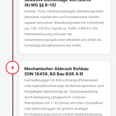
(KrWG §§ 8–15)
Fenster, Türen, Heizkesselanlagen, Bewehrungsstahl­
einbauten, Kupferrohre und Holzeinbauten werden
separat demontiert. Bewehrungsstahl hat Schrottwert
(ca. 150–250 €/t), Kupfer ca. 4.000–5.000 €/t. Die
Getrennterfassung reduziert die
Gesamtentsorgungskosten erheblich und erfüllt die
fünfstufige Abfallhierarchie des KrWG.
4
Mechanischer Abbruch Rohbau
(DIN 18459, BG Bau BGR A II)
Hydraulikbagger mit Abbruchzange (Pulverisierer)
oder Hydraulikschere trägt die Betontragstruktur nach
festgelegter Abtrennfolge ab. Staubbekämpfung
durch Beregnung obligatorisch. Schwere
Wandplatten (oft 3–8 t/Stück) erfordern Spezialkran
oder Abbruchbagger mit großem Ausleger.
Erschrütterungsprotokoll schützt Nachbarbebauung