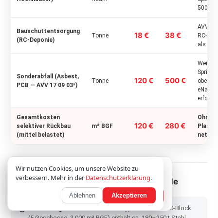
500 m
AVV 17 
Bauschuttentsorgung
18 €
38 €
Tonne
RC-Rout
(RC-Deponie)
als Mis
Weichg
Spritza
Sonderabfall (Asbest,
120 €
500 €
Tonne
oberen 
PCB — AVV 17 09 03*)
eNachw
erforder
Gesamtkosten
Ohne
120 €
280 €
selektiver Rückbau
m² BGF
Planun
(mittel belastet)
netto; 
Wir verwenden Cookies; optionale Inhalte laden
Wir nutzen Cookies, um unsere Website zu
erst nach Zustimmung.
Datenschutz
verbessern. Mehr in der
Datenschutzerklärung
.
Kostenstruktur & Einsparungspotenziale
Ablehnen
Akzeptieren
Nur notwendige
Akzeptieren
Bewehrungsstahl als Erlös:
Ein typischer WBS-70-Block
♻
(5 Geschosse, 3.000 m² BGF) enthält ca. 180–250 t Stahl