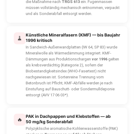
die Maßnahme nach
TRGS 613
ein. Fugenmassen
müssen vollständig mechanisch entnommen, verpackt
und als Sonderabfall entsorgt werden.
Künstliche Mineralfasern (KMF) — bis Baujahr
🧹
1996 kritisch
In Sandwich-Außenwandplatten (IW 64, SP 83) wurde
Mineralwolle als Wärmedämmung integriert. KMF-
Dämmungen aus Produktionschargen
vor 1996
gelten
als krebsverdächtig (Kategorie 2), sofern der
Biobestandigkeitsindex (WHO-Fasertest) nicht
nachgewiesen ist. Sortenreine Trennung vom
Betonbruch ist Pflicht; KMF-Abfälle werden je nach
Einstufung auf Bauschutt- oder Sondermulldeponie
entsorgt (AVV 17 06 03*).
PAK in Dachpappen und Klebstoffen — ab
🔥
50 mg/kg Sonderabfall
Polyzyklische aromatische Kohlenwasserstoffe (PAK)