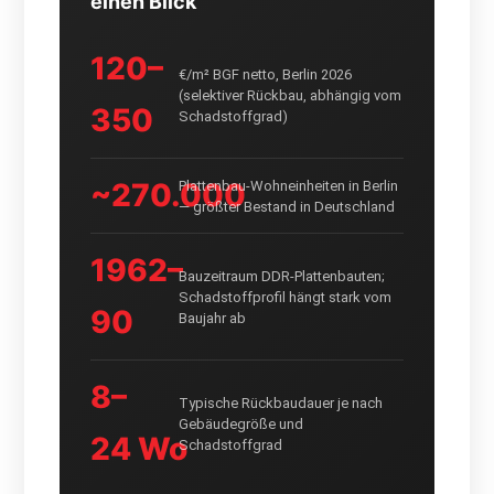
einen Blick
120–
€/m² BGF netto, Berlin 2026
(selektiver Rückbau, abhängig vom
350
Schadstoffgrad)
~270.000
Plattenbau-Wohneinheiten in Berlin
— größter Bestand in Deutschland
1962–
Bauzeitraum DDR-Plattenbauten;
Schadstoffprofil hängt stark vom
90
Baujahr ab
8–
Typische Rückbaudauer je nach
Gebäudegröße und
24 Wo
Schadstoffgrad