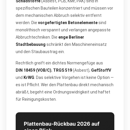
Schadstoffe
(Asbest, PCB, KMF, PAK) sind in
spezifischen Bauteilen konzentriert und müssen vor
dem mechanischen Abbruch selektiv entfernt
werden. Die
vorgefertigten Betonelemente
sind
monolithisch verspannt und verlangen angepasste
Abbruchtechniken. Die
enge Berliner
Stadtbebauung
schränkt den Maschineneinsatz
und den Staubaustrag ein.
Rechtlich greift ein dichtes Normengefüge aus
DIN 18459 (VOB/C)
,
TRGS 519
(Asbest),
GefStoffV
und
KrWG
. Das selektive Vorgehen ist keine Option —
es ist Pflicht. Wer den Plattenbau direkt mechanisch
abräßt, begeht eine Ordnungswidrigkeit und haftet
für Reinigungskosten.
Plattenbau-Rückbau 2026 auf