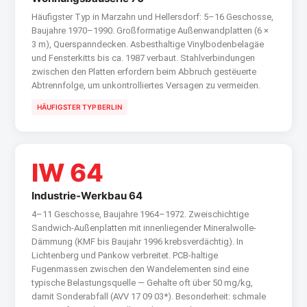
Häufigster Typ in Marzahn und Hellersdorf: 5–16 Geschosse,
Baujahre 1970–1990. Großformatige Außenwandplatten (6 ×
3 m), Querspanndecken. Asbesthaltige Vinylbodenbelagäe
und Fensterkitts bis ca. 1987 verbaut. Stahlverbindungen
zwischen den Platten erfordern beim Abbruch gestëuerte
Abtrennfolge, um unkontrolliertes Versagen zu vermeiden.
HÄUFIGSTER TYP BERLIN
IW 64
Industrie-Werkbau 64
4–11 Geschosse, Baujahre 1964–1972. Zweischichtige
Sandwich-Außenplatten mit innenliegender Mineralwolle-
Dämmung (KMF bis Baujahr 1996 krebsverdächtig). In
Lichtenberg und Pankow verbreitet. PCB-haltige
Fugenmassen zwischen den Wandelementen sind eine
typische Belastungsquelle — Gehalte oft über 50 mg/kg,
damit Sonderabfall (AVV 17 09 03*). Besonderheit: schmale