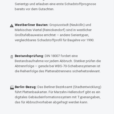
Serientyp und erlauben eine erste Schadstoffprognose
bereits vor dem Gutachten.
Westberliner Bauten:
Gropius­stadt (Neukölln) und
⚠
Märkisches Viertel (Reinickendorf) sind in westlicher
Großtafel­bauweise errichtet — andere Serientypen,
vergleichbares Schadstoffprofil für Baujahre vor 1990.
Bestandsprüfung:
DIN 18007 fordert eine
📄
Bestandsaufnahme vor jedem Abbruch. Statiker prüfen die
Abtrennfolge — gerade bei WBS-70-Scheibensystemen ist
die Reihenfolge des Platten­abtrennens sicherheitsrelevant.
Berlin-Bezug:
Das Berliner Bezirksamt (Stadtentwicklung)
🏭
führt Plattenbaukarten. Für Marzahn-Hellersdorf gibt es ein
digitales Gebäudeinformationssystem mit Typenangaben,
das für Abbruchvorhaben abgefragt werden kann.