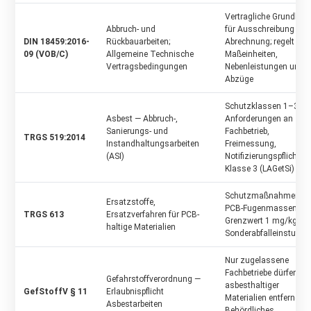
Vertragliche Grundlage
Abbruch- und
für Ausschreibung und
DIN 18459:2016-
Rückbauarbeiten;
Abrechnung; regelt
09 (VOB/C)
Allgemeine Technische
Maßeinheiten,
Vertragsbedingungen
Nebenleistungen und
Abzüge
Schutzklassen 1–3,
Asbest — Abbruch-,
Anforderungen an
Sanierungs- und
Fachbetrieb,
TRGS 519:2014
Instandhaltungsarbeiten
Freimessung,
(ASI)
Notifizierungspflicht be
Klasse 3 (LAGetSi)
Schutzmaßnahmen be
Ersatzstoffe,
PCB-Fugenmassen;
TRGS 613
Ersatzverfahren für PCB-
Grenzwert 1 mg/kg für
haltige Materialien
Sonderabfalleinstufun
Nur zugelassene
Fachbetriebe dürfen
Gefahrstoffverordnung —
asbesthaltiger
GefStoffV § 11
Erlaubnispflicht
Materialien entfernen;
Asbestarbeiten
Behördliches