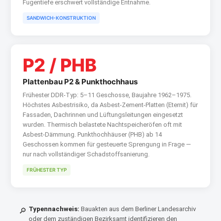
Fugentiefe erschwert vollständige Entnahme.
SANDWICH-KONSTRUKTION
P2 / PHB
Plattenbau P2 & Punkthochhaus
Frühester DDR-Typ: 5–11 Geschosse, Baujahre 1962–1975.
Höchstes Asbest­risiko, da Asbest-Zement-Platten (Eternit) für
Fassaden, Dachrinnen und Lüftungsleitungen eingesetzt
wurden. Thermisch belastete Nachtspeicheröfen oft mit
Asbest-Dämmung. Punkthochhäuser (PHB) ab 14
Geschossen kommen für gesteuerte Sprengung in Frage —
nur nach vollständiger Schadstoffsanierung.
FRÜHESTER TYP
Typennachweis:
Bauakten aus dem Berliner Landesarchiv
🔎
oder dem zuständigen Bezirksamt identifizieren den