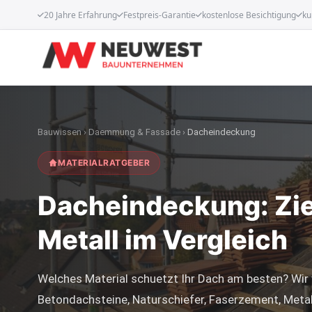
20 Jahre Erfahrung
Festpreis-Garantie
kostenlose Besichtigung
ku
Bauwissen
›
Daemmung & Fassade
›
Dacheindeckung
MATERIALRATGEBER
Dacheindeckung: Zieg
Metall im Vergleich
Welches Material schuetzt Ihr Dach am besten? Wir 
Betondachsteine, Naturschiefer, Faserzement, Meta