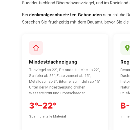
Sueddeutschland Biberschwanzziegel, und im Rheinland s
Bei
denkmalgeschuetzten Gebaeuden
schreibt die D
Sprechen Sie fruehzeitig mit dem Bauamt, bevor Sie die
Mindestdachneigung
Regi
Tonziegel ab 22°, Betondachsteine ab 22°,
Bebau
Schiefer ab 22°, Faserzement ab 15°,
Dachf
Metalldach ab 3°, Bitumenschindeln ab 15°.
histo
Unter der Mindestneigung drohen
Natur
Wassereintritt und Frostschaeden.
Pruef
3°–22°
B-
Spannbreite je Material
Immer