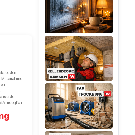
Gebaeuden
 Material und
hen.
e
ehoerde.
fA moeglich.
ng