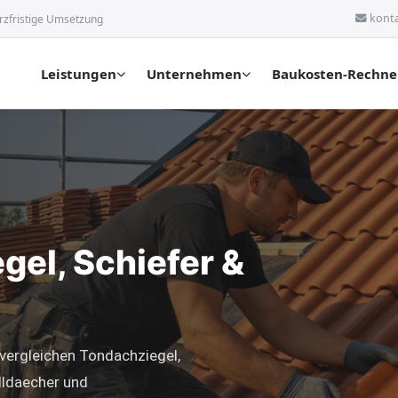
kont
rzfristige Umsetzung
Leistungen
Unternehmen
Baukosten-Rechne
el, Schiefer &
vergleichen Tondachziegel,
lldaecher und