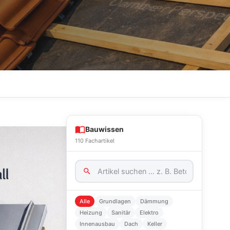
Bauwissen
110 Fachartikel
Alle
Grundlagen
Dämmung
Heizung
Sanitär
Elektro
Innenausbau
Dach
Keller