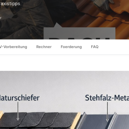
axistipps.
r
V-Vorbereitung
Rechner
Foerderung
FAQ