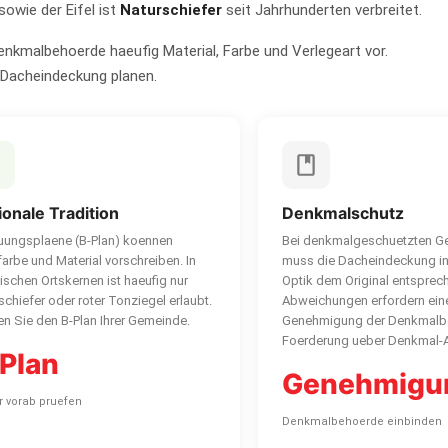
owie der Eifel ist
Naturschiefer
seit Jahrhunderten verbreitet.
enkmalbehoerde haeufig Material, Farbe und Verlegeart vor.
 Dacheindeckung planen.
onale Tradition
Denkmalschutz
ungsplaene (B-Plan) koennen
Bei denkmalgeschuetzten 
arbe und Material vorschreiben. In
muss die Dacheindeckung in
rischen Ortskernen ist haeufig nur
Optik dem Original entsprec
schiefer oder roter Tonziegel erlaubt.
Abweichungen erfordern ein
en Sie den B-Plan Ihrer Gemeinde.
Genehmigung der Denkmalb
Foerderung ueber Denkmal-A
Plan
Genehmigu
 vorab pruefen
Denkmalbehoerde einbinden