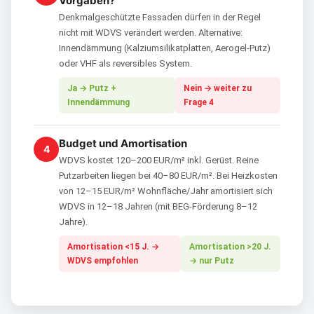
Vorgaben?
Denkmalgeschützte Fassaden dürfen in der Regel
nicht mit WDVS verändert werden. Alternative:
Innendämmung (Kalziumsilikatplatten, Aerogel-Putz)
oder VHF als reversibles System.
Ja → Putz +
Nein → weiter zu
Innendämmung
Frage 4
Budget und Amortisation
4
WDVS kostet 120–200 EUR/m² inkl. Gerüst. Reine
Putzarbeiten liegen bei 40–80 EUR/m². Bei Heizkosten
von 12–15 EUR/m² Wohnfläche/Jahr amortisiert sich
WDVS in 12–18 Jahren (mit BEG-Förderung 8–12
Jahre).
Amortisation <15 J. →
Amortisation >20 J.
WDVS empfohlen
→ nur Putz