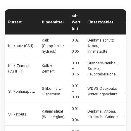
sd-
Putzart
Bindemittel
Wert
Einsatzgebiet
St
(m)
Kalk
0,02
Denkmalschutz,
Kalkputz (CS I)
(Sumpfkalk /
–
Altbau,
20 
hydraul.)
0,06
Innenstädte
0,08
Standard-Neubau,
Kalk-Zement
Kalk +
–
Sockel,
30 
(CS II–III)
Zement
0,15
Feuchtebereiche
0,03
Silikonharz-
WDVS-Deckputz,
Silikonharzputz
–
25 
Dispersion
Witterungsschutz
0,08
0,01
Kaliumsilikat
Denkmal, Altbau,
Silikatputz
–
30 
(Wasserglas)
alkalische Gründe
0,04