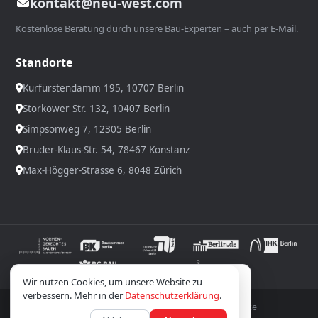
kontakt@neu-west.com
Kostenlose Beratung durch unsere Bau-Experten – auch per E-Mail.
Standorte
Kurfürstendamm 195, 10707 Berlin
Storkower Str. 132, 10407 Berlin
Simpsonweg 7, 12305 Berlin
Bruder-Klaus-Str. 54, 78467 Konstanz
Max-Högger-Strasse 6, 8048 Zürich
Wir verwenden Cookies; optionale Inhalte laden
Wir nutzen Cookies, um unsere Website zu
erst nach Zustimmung.
Datenschutz
verbessern. Mehr in der
Datenschutzerklärung
.
© 2026 Neuwest GmbH ® – Bauunternehmen. Alle Rechte