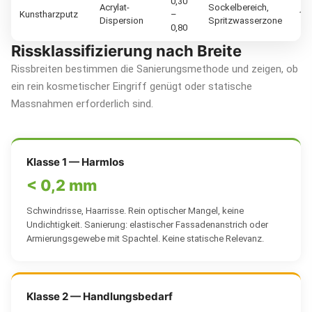
0,30
Acrylat-
Sockelbereich,
Kunstharzputz
–
15 
Dispersion
Spritzwasserzone
0,80
Rissklassifizierung nach Breite
Rissbreiten bestimmen die Sanierungsmethode und zeigen, ob
ein rein kosmetischer Eingriff genügt oder statische
Massnahmen erforderlich sind.
Klasse 1 — Harmlos
< 0,2 mm
Schwindrisse, Haarrisse. Rein optischer Mangel, keine
Undichtigkeit. Sanierung: elastischer Fassadenanstrich oder
Armierungsgewebe mit Spachtel. Keine statische Relevanz.
Klasse 2 — Handlungsbedarf