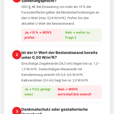
Sanierungspflicht?
GEG § 48: Bei Erneuerung von mehr als 10 % der
Fassadenfläche gelten die Mindestanforderungen an
den U-Wert (max. 0,24 W/m²K). Prüfen Sie den
aktuellen U-Wert der Bestandswand.
Ja, >10 % → WDVS
Nein → weiter zu
prüfen
Frage 2
Ist der U-Wert der Bestandswand bereits
2
unter 0,50 W/m²K?
Einschalige Ziegelwände (36,5 cm) liegen bei ca. 1,2–
1,5 W/m²K. Zweischaliges Mauerwerk mit
Kerndämmung erreicht oft 0,4–0,6 W/m²K.
Kalksandstein (24 cm) liegt bei ca. 2,0 W/m²K.
Ja → Putz genügt
Nein → WDVS
meist
wirtschaftlich sinnvoll
Denkmalschutz oder gestalterische
3