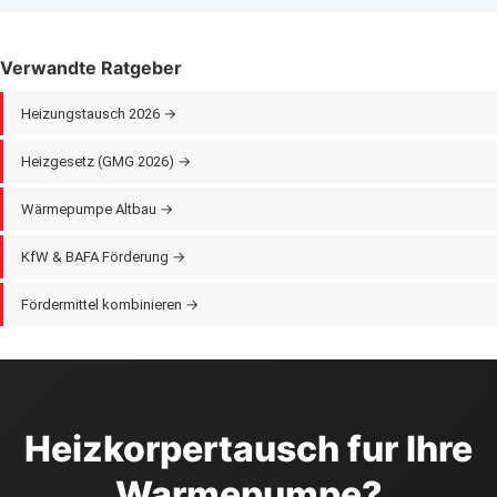
abgestimmte Dimensionierung. Falls getrennt: HK
vor der
Warmepumpe
tauschen, damit die Anlage sofort im
Niedertemperaturbetrieb lauft.
Fordertipp:
Bei gleichzeitigem
Verwandte Ratgeber
KfW-458-Antrag zahlt der HK-Tausch zu den forderfahigen
Kosten (bis zu
70 %
statt nur 15-20 %).
Heizungstausch 2026 →
Heizgesetz (GMG 2026) →
Wärmepumpe Altbau →
KfW & BAFA Förderung →
Fördermittel kombinieren →
Heizkorpertausch fur Ihre
Warmepumpe?