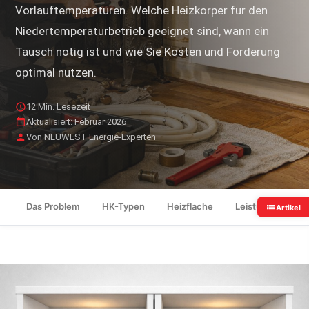
Vorlauftemperaturen. Welche Heizkorper fur den
Niedertemperaturbetrieb geeignet sind, wann ein
Tausch notig ist und wie Sie Kosten und Forderung
optimal nutzen.
12 Min. Lesezeit
Aktualisiert: Februar 2026
Von NEUWEST Energie-Experten
Das Problem
HK-Typen
Heizflache
Leistungsverglei
Artikel