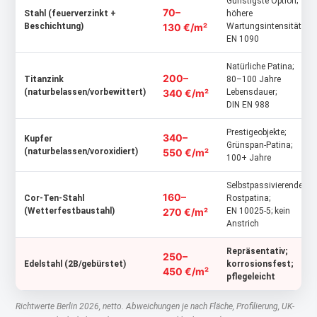
Günstigste Option;
70–
Stahl (feuerverzinkt +
höhere
Beschichtung)
130 €/m²
Wartungsintensität;
EN 1090
Natürliche Patina;
200–
Titanzink
80–100 Jahre
(naturbelassen/vorbewittert)
340 €/m²
Lebensdauer;
DIN EN 988
Prestigeobjekte;
340–
Kupfer
Grünspan-Patina;
(naturbelassen/voroxidiert)
550 €/m²
100+ Jahre
Selbstpassivierende
160–
Cor-Ten-Stahl
Rostpatina;
(Wetterfestbaustahl)
270 €/m²
EN 10025‑5; kein
Anstrich
Repräsentativ;
250–
Edelstahl (2B/gebürstet)
korrosionsfest;
450 €/m²
pflegeleicht
Richtwerte Berlin 2026, netto. Abweichungen je nach Fläche, Profilierung, UK-