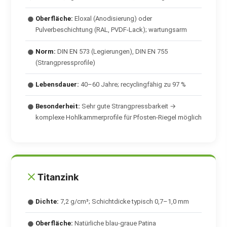
Oberfläche:
Eloxal (Anodisierung) oder
●
Pulverbeschichtung (RAL, PVDF-Lack); wartungsarm
Norm:
DIN EN 573 (Legierungen), DIN EN 755
●
(Strangpressprofile)
Lebensdauer:
40–60 Jahre; recyclingfähig zu 97 %
●
Besonderheit:
Sehr gute Strangpressbarkeit →
●
komplexe Hohlkammerprofile für Pfosten-Riegel möglich
Titanzink
Dichte:
7,2 g/cm³; Schichtdicke typisch 0,7–1,0 mm
●
Oberfläche:
Natürliche blau-graue Patina
●