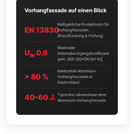
Vorhangfassade auf einen Blick
Maßgebliche Produktnorm für
EN 13830
Vorhangfassaden
(Klassifizierung & Prüfung)
Maximaler
U
0,8
Wärmedurchgangskoeffizient
w
gem. GEG 2024 [W/(m²·K)]
Marktanteil Aluminium-
> 80 %
Vorhangfassaden in
Deutschland
Typische Lebensdauer einer
40–60 J.
Aluminium-Vorhangfassade