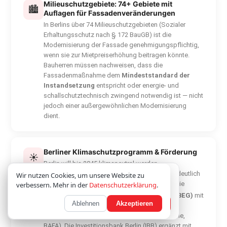
Milieuschutzgebiete: 74+ Gebiete mit
🏙
Auflagen für Fassadenveränderungen
In Berlins über 74 Milieuschutzgebieten (Sozialer
Erhaltungsschutz nach § 172 BauGB) ist die
Modernisierung der Fassade genehmigungspflichtig,
wenn sie zur Mietpreiserhöhung beitragen könnte.
Bauherren müssen nachweisen, dass die
Fassadenmaßnahme dem
Mindeststandard der
Instandsetzung
entspricht oder energie- und
schallschutztechnisch zwingend notwendig ist — nicht
jedoch einer außergewöhnlichen Modernisierung
dient.
Berliner Klimaschutzprogramm & Förderung
☀
Berlin will bis 2045 klimaneutral werden.
Fassadensanierungen, die den Wärmeschutz deutlich
Wir verwenden Cookies; optionale Inhalte laden
Wir nutzen Cookies, um unsere Website zu
verbessern (U
< 0,9 W/(m²·K)), werden über die
erst nach Zustimmung.
Datenschutz
verbessern. Mehr in der
Datenschutzerklärung
.
w
Bundesförderung für effiziente Gebäude (BEG)
mit
Ablehnen
Akzeptieren
Nur notwendige
Akzeptieren
bis zu 15 % der Investitionskosten gefördert
(Bundesamt für Wirtschaft und Ausfuhrkontrolle,
BAFA). Die Investitionsbank Berlin (IBB) ergänzt mit