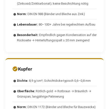
(Zinkoxid/Zinkkarbonat); keine Beschichtung nötig
Norm:
DIN EN 988 (Bänder und Bleche aus Zink)
●
Lebensdauer:
80–100+ Jahre bei regelrechtem Aufbau
●
Besonderheit:
Empfindlich gegen Kondensation auf der
●
Rückseite → Hinterlüftungsspalt ≥ 20 mm zwingend
Kupfer
Dichte:
8,9 g/cm³; Schichtdicke typisch 0,6–0,8 mm
●
Oberfläche:
Rötlich-gold → Rotbraun → Bräunlich →
●
Grünspan; langjährige Patinierung
Norm:
DIN EN 1172 (Bänder und Bleche für Bauzwecke)
●