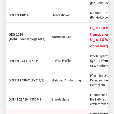
geh. Gebäude
Klassen 1–5; häu
DIN EN 14019
Stoßfestigkeit
(Pendelkörperver.
U
≤ 0,8 W/(m
w
transparente 
GEG 2024
Wärmeschutz
U
≤ 1,0 W/(
(Gebäudeenergiegesetz)
w
ohne Verglas
Profilkürperwert
U
-Wert Profile
U
≤ 1,0 W/(m²·K)
DIN EN ISO 10077‑2
f
f
GEG-Konformität
Pflicht bei UK aus
DIN EN 1090‑2 (EXC 2/3)
Stahlbau-Ausführung
Kennzeichnung 
Herstellers
Fassadenbekleid
DIN 4102 / EN 13501‑1
Brandschutz
B‑s1,d0 (schwer
entflammbar); A