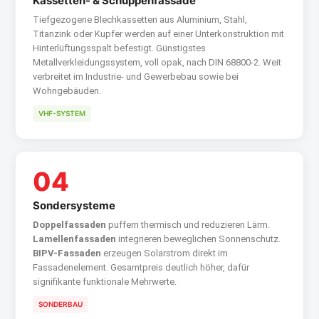
Kassetten- & Schuppenfassade
Tiefgezogene Blechkassetten aus Aluminium, Stahl,
Titanzink oder Kupfer werden auf einer Unterkonstruktion mit
Hinterlüftungsspalt befestigt. Günstigstes
Metallverkleidungssystem, voll opak, nach DIN 68800‑2. Weit
verbreitet im Industrie- und Gewerbebau sowie bei
Wohngebäuden.
VHF-SYSTEM
04
Sondersysteme
Doppelfassaden
puffern thermisch und reduzieren Lärm.
Lamellenfassaden
integrieren beweglichen Sonnenschutz.
BIPV-Fassaden
erzeugen Solarstrom direkt im
Fassadenelement. Gesamtpreis deutlich höher, dafür
signifikante funktionale Mehrwerte.
SONDERBAU