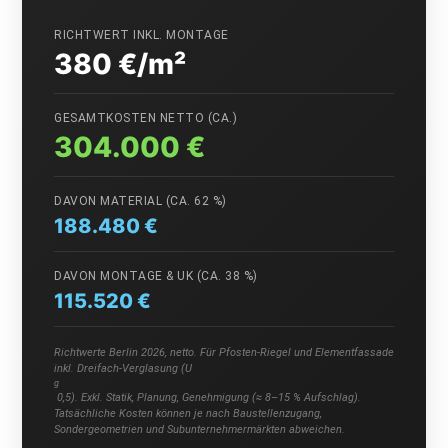
RICHTWERT INKL. MONTAGE
380 €/m²
GESAMTKOSTEN NETTO (CA.)
304.000 €
DAVON MATERIAL (CA. 62 %)
188.480 €
DAVON MONTAGE & UK (CA. 38 %)
115.520 €
Richtwerte Berlin 2026, netto. Für Pfosten-Riegel und Elementfassade
inkl. Dreifach-Verglasung (U
g
0,5). Exkl. Statik, Planung, Genehmigung (≈ 8–15 % Aufschlag).
Tatsächliche Kosten können je nach Baustellenzugang,
Sondergeometrien und Subunternehmermärkten abweichen.