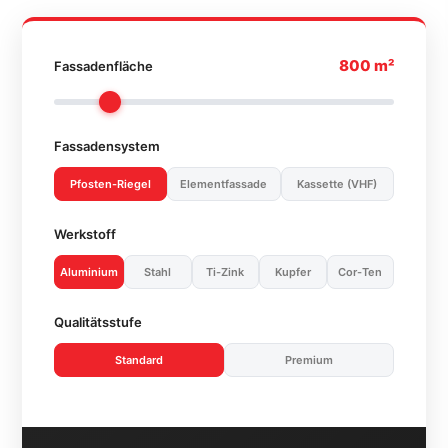
800 m²
Fassadenfläche
Fassadensystem
Pfosten-Riegel
Elementfassade
Kassette (VHF)
Werkstoff
Aluminium
Stahl
Ti-Zink
Kupfer
Cor-Ten
Qualitätsstufe
Standard
Premium