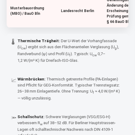
Genehmigungspf
Änderung des ä
Musterbauordnung
Landesrecht Berlin
Erscheinungsbil
(MBO) / BauO Bln
Prüfung gem.
§ 66 BauO Bln
Thermische Trägheit:
Der U-Wert der Vorhangfassade
🌡
(U
) ergibt sich aus den Flächenanteilen Verglasung (U
),
cw
g
Randverbund (ψ) und Profil (U
). Typisch: U
0,7–
f
cw
1,2 W/(m²·K) für Dreifach-ISO-Glas.
Wärmbrücken:
Thermisch getrennte Profile (PA-Einlagen)
📈
sind Pflicht für GEG-Konformität. Typischer Trennstegsatz:
26–38 mm Einlagentiefe. Ohne Trennung: U
≈ 4,0 W/(m²·K)
f
— völlig unzulässig.
Schallschutz:
Schwere Verglasungen (VSG/ESG-H)
🔦
verbessern R
auf 38–52 dB. Für Berliner Hauptstrassen-
w
Lagen oft schalltechnischer Nachweis nach DIN 4109‑1