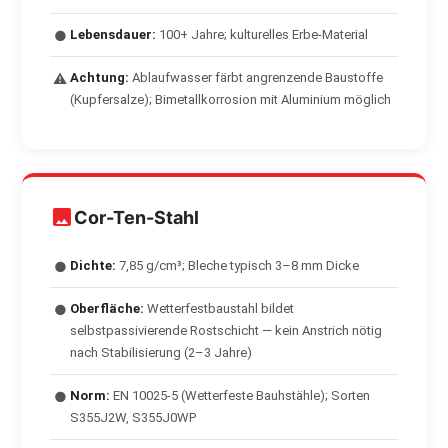
Lebensdauer:
100+ Jahre; kulturelles Erbe-Material
●
Achtung:
Ablaufwasser färbt angrenzende Baustoffe
⚠
(Kupfersalze); Bimetallkorrosion mit Aluminium möglich
Cor-Ten-Stahl
Dichte:
7,85 g/cm³; Bleche typisch 3–8 mm Dicke
●
Oberfläche:
Wetterfestbaustahl bildet
●
selbstpassivierende Rostschicht — kein Anstrich nötig
nach Stabilisierung (2–3 Jahre)
Norm:
EN 10025‑5 (Wetterfeste Bauhstähle); Sorten
●
S355J2W, S355J0WP