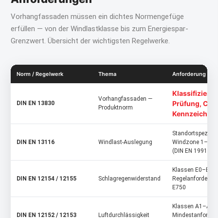
Vorhangfassaden müssen ein dichtes Normengefüge
erfüllen — von der Windlastklasse bis zum Energiespar-
Grenzwert. Übersicht der wichtigsten Regelwerke.
Norm / Regelwerk
Thema
Anforderung / Gr
Klassifizieru
Vorhangfassaden —
Prüfung, CE-
DIN EN 13830
Produktnorm
Kennzeichnun
Standortspezifisch
DIN EN 13116
Windlast-Auslegung
Windzone 1–2
(DIN EN 1991‑1‑4
Klassen E0–E2250
DIN EN 12154 / 12155
Schlagregenwiderstand
Regelanforderun
E750
Klassen A1–A4;
DIN EN 12152 / 12153
Luftdurchlässigkeit
Mindestanforder