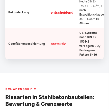
Heute DIN EN
1992-1-1: cₘᴬⁿ je
nach
entscheidend
Betondeckung
Expositionsklasse
XC1–XC4 = 10–
40 mm
OS-Systeme
nach DIN EN
1504-2
protektiv
Oberflächenbeschichtung
verzögern CO₂-
Eintrag um
Faktor 5–50
SCHADENSBILD 2
Rissarten in Stahlbetonbauteilen:
Bewertung & Grenzwerte