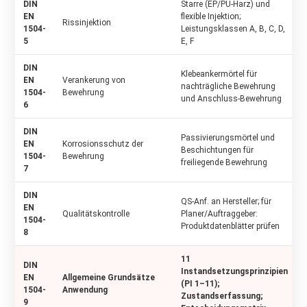
DIN
Starre (EP/PU-Harz) und
EN
flexible Injektion;
Rissinjektion
1504-
Leistungsklassen A, B, C, D,
5
E, F
DIN
Klebeankermörtel für
EN
Verankerung von
nachträgliche Bewehrung
1504-
Bewehrung
und Anschluss-Bewehrung
6
DIN
Passivierungsmörtel und
EN
Korrosionsschutz der
Beschichtungen für
1504-
Bewehrung
freiliegende Bewehrung
7
DIN
QS-Anf. an Hersteller; für
EN
Qualitätskontrolle
Planer/Auftraggeber:
1504-
Produktdatenblätter prüfen
8
11
DIN
Instandsetzungsprinzipien
EN
Allgemeine Grundsätze
(PI 1–11);
1504-
Anwendung
Zustandserfassung;
9