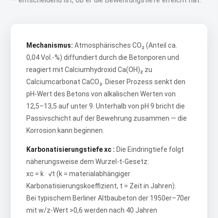
— entscheidend ist, ob er die Bewehrungstiefe erreicht hat.
Mechanismus:
Atmosphärisches CO₂ (Anteil ca.
0,04 Vol.-%) diffundiert durch die Betonporen und
reagiert mit Calciumhydroxid Ca(OH)₂ zu
Calciumcarbonat CaCO₃. Dieser Prozess senkt den
pH-Wert des Betons von alkalischen Werten von
12,5–13,5 auf unter 9. Unterhalb von pH 9 bricht die
Passivschicht auf der Bewehrung zusammen — die
Korrosion kann beginnen.
Karbonatisierungstiefe xᴄ :
Die Eindringtiefe folgt
näherungsweise dem Wurzel-t-Gesetz:
xᴄ = k · √t (k = materialabhängiger
Karbonatisierungskoeffizient, t = Zeit in Jahren).
Bei typischem Berliner Altbaubeton der 1950er–70er
mit w/z-Wert >0,6 werden nach 40 Jahren