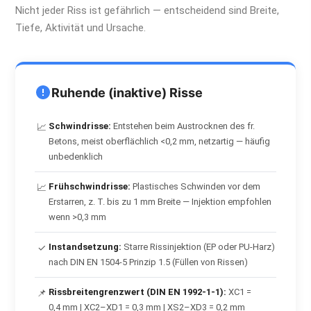
Nicht jeder Riss ist gefährlich — entscheidend sind Breite,
Tiefe, Aktivität und Ursache.
Ruhende (inaktive) Risse
Schwindrisse:
Entstehen beim Austrocknen des fr.
📈
Betons, meist oberflächlich <0,2 mm, netzartig — häufig
unbedenklich
Frühschwindrisse:
Plastisches Schwinden vor dem
📈
Erstarren, z. T. bis zu 1 mm Breite — Injektion empfohlen
wenn >0,3 mm
Instandsetzung:
Starre Rissinjektion (EP oder PU-Harz)
✓
nach DIN EN 1504-5 Prinzip 1.5 (Füllen von Rissen)
Rissbreitengrenzwert (DIN EN 1992-1-1):
XC1 =
📌
0,4 mm | XC2–XD1 = 0,3 mm | XS2–XD3 = 0,2 mm