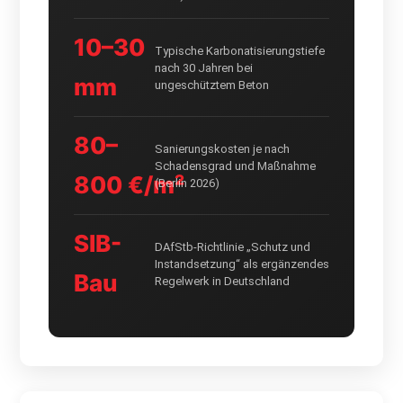
10–30
Typische Karbonatisierungstiefe
nach 30 Jahren bei
mm
ungeschütztem Beton
80–
Sanierungskosten je nach
Schadensgrad und Maßnahme
800 €/m²
(Berlin 2026)
SIB-
DAfStb-Richtlinie „Schutz und
Instandsetzung“ als ergänzendes
Bau
Regelwerk in Deutschland