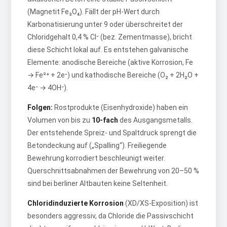
(Magnetit Fe₃O₄). Fällt der pH-Wert durch
Karbonatisierung unter 9 oder überschreitet der
Chloridgehalt 0,4 % Cl⁻ (bez. Zementmasse), bricht
diese Schicht lokal auf. Es entstehen galvanische
Elemente: anodische Bereiche (aktive Korrosion, Fe
→ Fe²⁺ + 2e⁻) und kathodische Bereiche (O₂ + 2H₂O +
4e⁻ → 4OH⁻).
Folgen:
Rostprodukte (Eisenhydroxide) haben ein
Volumen von bis zu
10-fach
des Ausgangsmetalls.
Der entstehende Spreiz- und Spaltdruck sprengt die
Betondeckung auf („Spalling“). Freiliegende
Bewehrung korrodiert beschleunigt weiter.
Querschnittsabnahmen der Bewehrung von 20–50 %
sind bei berliner Altbauten keine Seltenheit.
Chloridinduzierte Korrosion
(XD/XS-Exposition) ist
besonders aggressiv, da Chloride die Passivschicht