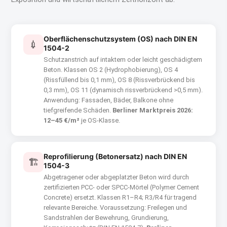
Oberflächenschutzsystem (OS) nach DIN EN
💉
1504-2
Schutzanstrich auf intaktem oder leicht geschädigtem
Beton. Klassen OS 2 (Hydrophobierung), OS 4
(Rissfüllend bis 0,1 mm), OS 8 (Rissverbrückend bis
0,3 mm), OS 11 (dynamisch rissverbrückend >0,5 mm).
Anwendung: Fassaden, Bäder, Balkone ohne
tiefgreifende Schäden.
Berliner Marktpreis 2026:
12–45 €/m²
je OS-Klasse.
Reprofilierung (Betonersatz) nach DIN EN
🏗
1504-3
Abgetragener oder abgeplatzter Beton wird durch
zertifizierten PCC- oder SPCC-Mörtel (Polymer Cement
Concrete) ersetzt. Klassen R1–R4; R3/R4 für tragend
relevante Bereiche. Voraussetzung: Freilegen und
Sandstrahlen der Bewehrung, Grundierung,