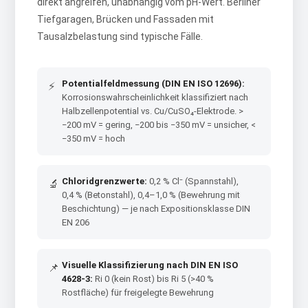
direkt angreifen, unabhängig vom pH-Wert. Berliner
Tiefgaragen, Brücken und Fassaden mit
Tausalzbelastung sind typische Fälle.
Potentialfeldmessung (DIN EN ISO 12696):
⚡
Korrosionswahrscheinlichkeit klassifiziert nach
Halbzellenpotential vs. Cu/CuSO₄-Elektrode. >
−200 mV = gering, −200 bis −350 mV = unsicher, <
−350 mV = hoch
Chloridgrenzwerte:
0,2 % Cl⁻ (Spannstahl),
🔬
0,4 % (Betonstahl), 0,4–1,0 % (Bewehrung mit
Beschichtung) — je nach Expositionsklasse DIN
EN 206
Visuelle Klassifizierung nach DIN EN ISO
📌
4628-3:
Ri 0 (kein Rost) bis Ri 5 (>40 %
Rostfläche) für freigelegte Bewehrung