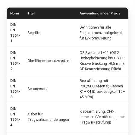
Norm
Titel
Anwendung in der Praxis
DIN
Definitionen für alle
EN
Begriffe
Folgenormen; maßgebend
1504-
für LV-Formulierung
1
DIN
OS-Systeme 1–11 (OS 2:
EN
Hydrophobierung bis OS 11:
Oberflächenschutzsysteme
1504-
Rissverbrückung >0,5 mm).
2
CE-Kennzeichnung Pflicht
DIN
Reprofilierung mit
EN
PCC/SPCC-Mörtel; Klassen
Betonersatz
1504-
R1–R4 (Druckfestigkeit 10–
3
45 MPa)
DIN
Klebearmierung, CFK-
EN
Kleber für
Lamellen (Verstärkung nach
1504-
Tragwerksanänderungen
Tragwerksprüfung)
4