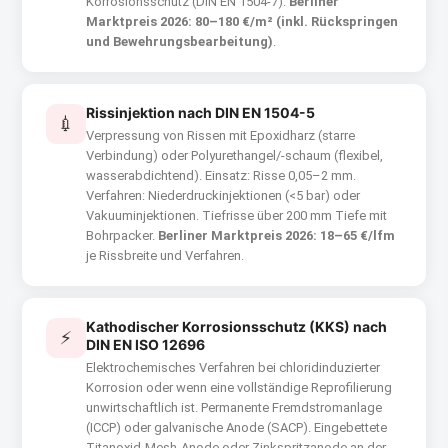
Korrosionsschutz (DIN EN 1504-7).
Berliner
Marktpreis 2026: 80–180 €/m² (inkl. Rückspringen
und Bewehrungsbearbeitung)
.
Rissinjektion nach DIN EN 1504-5
💉
Verpressung von Rissen mit Epoxidharz (starre
Verbindung) oder Polyurethangel/-schaum (flexibel,
wasserabdichtend). Einsatz: Risse 0,05–2 mm.
Verfahren: Niederdruckinjektionen (<5 bar) oder
Vakuuminjektionen. Tiefrisse über 200 mm Tiefe mit
Bohrpacker.
Berliner Marktpreis 2026: 18–65 €/lfm
je Rissbreite und Verfahren.
Kathodischer Korrosionsschutz (KKS) nach
⚡
DIN EN ISO 12696
Elektrochemisches Verfahren bei chloridinduzierter
Korrosion oder wenn eine vollständige Reprofilierung
unwirtschaftlich ist. Permanente Fremdstromanlage
(ICCP) oder galvanische Anode (SACP). Eingebettete
Titanoxid-Mesh-Anode oder Zinkspritzanode an der