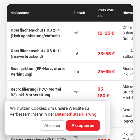
Preis von–
Maßnahme
Einheit
Hinweis
bis
Ohne
Oberflächenschutz OS 2–4
12–25 €
m²
Substratau
(Hydrophobierung/einfach)
Gründerze
Oberflächenschutz OS 8–11
Inkl. Armi
28–55 €
m²
(rissverbrückend)
Balkone, 
Rissinjektion (EP-Harz, starre
Rissbreit
25–65 €
lfm
Verbindung)
inkl. Pack
Abbruch, S
95–
Reprofilierung (PCC-Mörtel
m²
Grundieru
R3) inkl. Vorbereitung
180 €
Mörtelauf
Wir verwenden Cookies; optionale Inhalte laden
Wir nutzen Cookies, um unsere Website zu
Gemäß DIN
Bewehrungskorrosionsschutz
erst nach Zustimmung.
Datenschutz
verbessern. Mehr in der
Datenschutzerklärung
.
8–18 €
lfm
zusätzl. z
(Passivierungsmörtel)
Reprofilie
Ablehnen
Akzeptieren
Nur notwendige
Akzeptieren
150–
Kathodischer
Inkl. Moni
m²