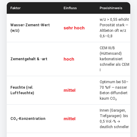
Faktor
Einfluss
Praxishinweis
w/z > 0,55 erhöht
Wasser-Zement-Wert
Porosität stark —
sehr hoch
(w/z)
Altbeton oft w/z
0,6–0,8
CEM III/B
(Hüttensand)
hoch
Zementgehalt & -art
karbonatisiert
schneller als CEM
I
Optimum bei 50–
Feuchte (rel.
70 %rF — nasser
mittel
Luftfeuchte)
Beton diffundiert
kaum CO₂
Innen (Garagen,
Tiefgaragen): bis
mittel
CO₂-Konzentration
0,5 Vol.-% →
deutlich schneller