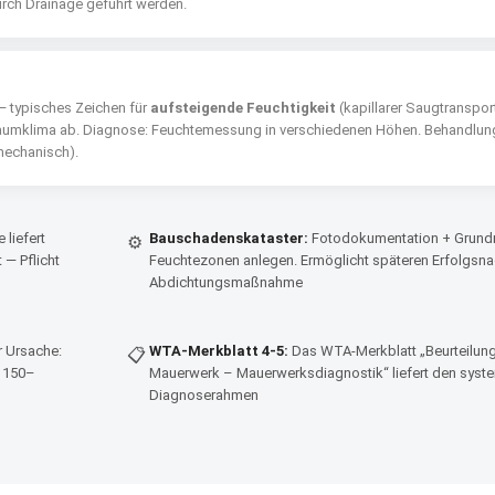
ch Drainage geführt werden.
— typisches Zeichen für
aufsteigende Feuchtigkeit
(kapillarer Saugtransport
 Raumklima ab. Diagnose: Feuchtemessung in verschiedenen Höhen. Behandlun
mechanisch).
liefert
Bauschadenskataster:
Fotodokumentation + Grundr
⚙
 — Pflicht
Feuchtezonen anlegen. Ermöglicht späteren Erfolgsn
Abdichtungsmaßnahme
r Ursache:
WTA-Merkblatt 4-5:
Das WTA-Merkblatt „Beurteilun
📋
: 150–
Mauerwerk – Mauerwerksdiagnostik“ liefert den syst
Diagnoserahmen