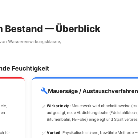
m Bestand — Überblick
t von Wassereinwirkungsklasse,
nde Feuchtigkeit
Mauersäge / Austauschverfahren
Gele,
Wirkprinzip:
Mauerwerk wird abschnittsweise (ca.
✅
den
aufgesägt, neue Abdichtungsbahn (Edelstahlblech,
Bitumenbahn, PE-Folie) eingelegt und Spalt verpres
ch für
Vorteil:
Physikalisch sichere, bewährte Methode —
✅