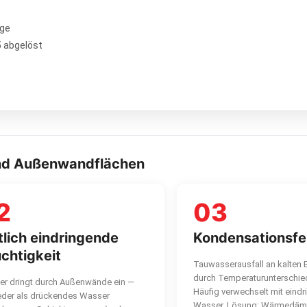
ige
5 abgelöst
 und Außenwandflächen
2
03
tlich eindringende
Kondensationsfe
chtigkeit
Tauwasserausfall an kalten 
durch Temperaturunterschie
r dringt durch Außenwände ein —
Häufig verwechselt mit eind
der als drückendes Wasser
Wasser. Lösung: Wärmedä