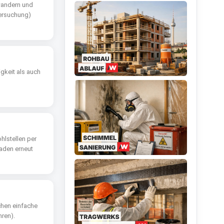
wandern und
tersuchung)
gkeit als auch
hlstellen per
aden erneut
chen einfache
ren).