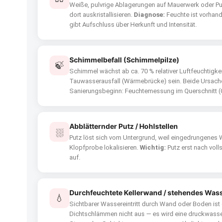
Weiße, pulvrige Ablagerungen auf Mauerwerk oder Pu
dort auskristallisieren.
Diagnose:
Feuchte ist vorhan
gibt Aufschluss über Herkunft und Intensität.
Schimmelbefall (Schimmelpilze)
🍃
Schimmel wächst ab ca. 70 % relativer Luftfeuchtigkei
Tauwasserausfall (Wärmebrücke) sein. Beide Ursache
Sanierungsbeginn: Feuchtemessung im Querschnitt (
Abblätternder Putz / Hohlstellen
⛆
Putz löst sich vom Untergrund, weil eingedrungenes
Klopfprobe lokalisieren.
Wichtig:
Putz erst nach vol
auf.
Durchfeuchtete Kellerwand / stehendes Was
💧
Sichtbarer Wassereintritt durch Wand oder Boden ist 
Dichtschlämmen nicht aus — es wird eine druckwasse