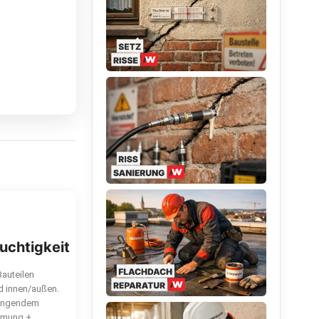
uchtigkeit
Bauteilen
d innen/außen.
ringendem
mmung +