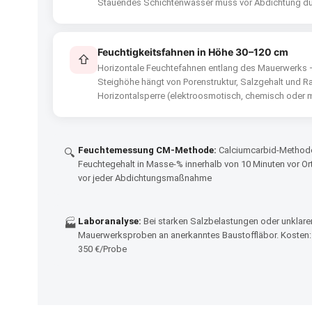
Stauendes Schichtenwasser muss vor Abdichtung dur
Feuchtigkeitsfahnen in Höhe 30–120 cm
⇧
Horizontale Feuchtefahnen entlang des Mauerwerks 
Steighöhe hängt von Porenstruktur, Salzgehalt und
Horizontalsperre (elektroosmotisch, chemisch oder 
Feuchtemessung CM-Methode:
Calciumcarbid-Methode 
🔍
Feuchtegehalt in Masse-% innerhalb von 10 Minuten vor Ort
vor jeder Abdichtungsmaßnahme
Laboranalyse:
Bei starken Salzbelastungen oder unklare
🏭
Mauerwerksproben an anerkanntes Baustoffläbor. Kosten
350 €/Probe