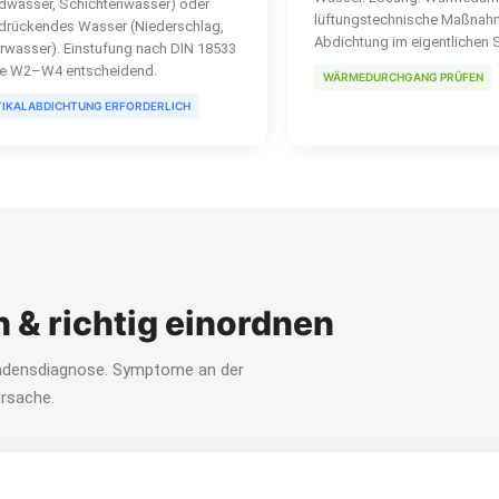
dwasser, Schichtenwasser) oder
lüftungstechnische Maßnahm
 drückendes Wasser (Niederschlag,
Abdichtung im eigentlichen 
rwasser). Einstufung nach DIN 18533
se W2–W4 entscheidend.
WÄRMEDURCHGANG PRÜFEN
TIKALABDICHTUNG ERFORDERLICH
 & richtig einordnen
hadensdiagnose. Symptome an der
Ursache.