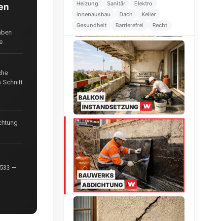
Heizung
Sanitär
Elektro
en
Innenausbau
Dach
Keller
Gesundheit
Barrierefrei
Recht
haben
e
che
 Schnitt
ichtung
8533 —