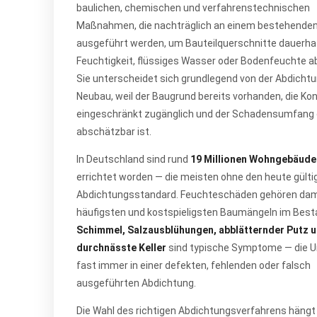
baulichen, chemischen und verfahrenstechnischen
Maßnahmen, die nachträglich an einem bestehende
ausgeführt werden, um Bauteilquerschnitte dauerha
Feuchtigkeit, flüssiges Wasser oder Bodenfeuchte a
Sie unterscheidet sich grundlegend von der Abdicht
Neubau, weil der Baugrund bereits vorhanden, die Ko
eingeschränkt zugänglich und der Schadensumfang 
abschätzbar ist.
In Deutschland sind rund
19 Millionen Wohngebäude
errichtet worden — die meisten ohne den heute gülti
Abdichtungsstandard. Feuchteschäden gehören dam
häufigsten und kostspieligsten Baumängeln im Best
Schimmel, Salzausblühungen, abblätternder Putz 
durchnässte Keller
sind typische Symptome — die Ur
fast immer in einer defekten, fehlenden oder falsch
ausgeführten Abdichtung.
Die Wahl des richtigen Abdichtungsverfahrens hängt