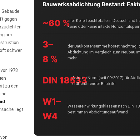
Bauwerksabdichtung Bestand: Fakt
n Gebäude
ft gegen
~60 %
aller Kellerfeuchtefälle in Deutschland 
keine oder keine intakte Horizontalsperr
bzudichten.
ung am
3–
nstruktion
der Baukostensumme kostet nachträgli
oft schwer
Abdichtung im Vergleich zum Neubau im
8 %
mehr
vor 1978
DIN 18533
Aktuelle Norm (seit 09/2017) für Abd
gen
erdberührender Bauteile
it zu den
and.
W1–
und
Wassereinwirkungsklassen nach DIN 1
sache liegt
bestimmen Abdichtungsaufwand
W4
 von