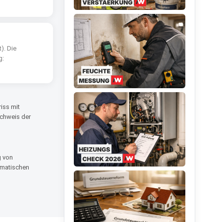
). Die
g:
iss mit
achweis der
g von
ematischen