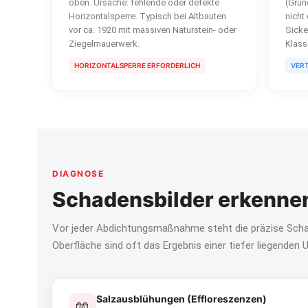
oben. Ursache: fehlende oder defekte
(Grun
Horizontalsperre. Typisch bei Altbauten
nicht
vor ca. 1920 mit massiven Naturstein- oder
Sicke
Ziegelmauerwerk.
Klas
HORIZONTALSPERRE ERFORDERLICH
VER
DIAGNOSE
Schadensbilder erkennen
Vor jeder Abdichtungsmaßnahme steht die präzise Sc
Oberfläche sind oft das Ergebnis einer tiefer liegenden 
Salzausblühungen (Effloreszenzen)
🧤