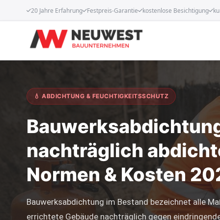
20 Jahre Erfahrung
Festpreis-Garantie
kostenlose Besichtigung
ku
💧 ABDICHTUNG & FEUCHTIGKEITSSCHUTZ
Bauwerksabdichtung
nachträglich abdicht
Normen & Kosten 20
Bauwerksabdichtung im Bestand bezeichnet alle M
errichtete Gebäude nachträglich gegen eindringen