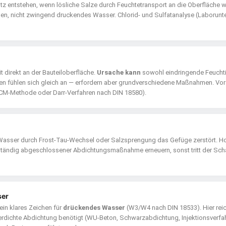
tz entstehen, wenn lösliche Salze durch Feuchtetransport an die Oberfläche 
den, nicht zwingend druckendes Wasser. Chlorid- und Sulfatanalyse (Laborun
t direkt an der Bauteiloberfläche.
Ursache kann
sowohl eindringende Feuchti
n fühlen sich gleich an — erfordern aber grundverschiedene Maßnahmen. Vor
CM-Methode oder Darr-Verfahren nach DIN 18580).
 Wasser durch Frost-Tau-Wechsel oder Salzsprengung das Gefüge zerstört. Ho
lständig abgeschlossener Abdichtungsmaßnahme erneuern, sonst tritt der Sch
ser
ein klares Zeichen für
drückendes Wasser
(W3/W4 nach DIN 18533). Hier rei
rdichte Abdichtung benötigt (WU-Beton, Schwarzabdichtung, Injektionsverfah