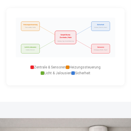
Heizungssteuerung
Sicherheit
Thermostate, Ventile
Schloss, Kamera, Alarm
Smart Home
Zentrale / Hub
Gateway, App, Sprachsteuerung
Licht & Jalousien
Sensoren
Szenen, Dimmer
Bewegung, Fenster, Rauch
Zentrale & Sensoren
Heizungssteuerung
Licht & Jalousien
Sicherheit