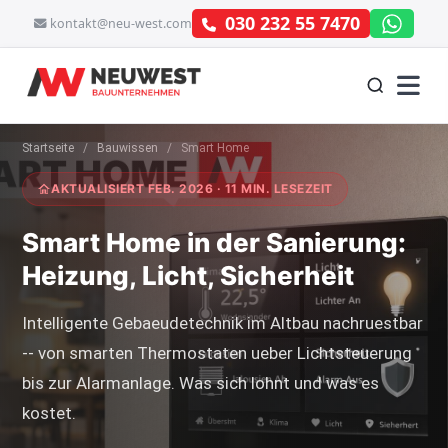
030 232 55 7470
kontakt@neu-west.com
Startseite
/
Bauwissen
/
Smart Home
AKTUALISIERT FEB. 2026 · 11 MIN. LESEZEIT
Smart Home in der Sanierung:
Heizung, Licht, Sicherheit
Intelligente Gebaeudetechnik im Altbau nachruestbar
-- von smarten Thermostaten ueber Lichtsteuerung
bis zur Alarmanlage. Was sich lohnt und was es
kostet.