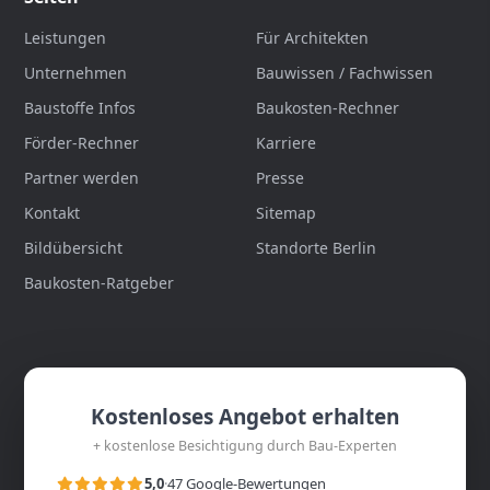
Leistungen
Für Architekten
Unternehmen
Bauwissen / Fachwissen
Baustoffe Infos
Baukosten-Rechner
Förder-Rechner
Karriere
Partner werden
Presse
Kontakt
Sitemap
Bildübersicht
Standorte Berlin
Baukosten-Ratgeber
Kostenloses Angebot erhalten
+ kostenlose Besichtigung durch Bau-Experten
5,0
·
47 Google-Bewertungen