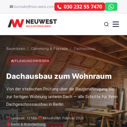
030 232 55 7470
kontakt@neu-west.com
Bauwissen
/
Dämmung & Fassade
/
Dachausbau
PLANUNGSWISSEN
Dachausbau zum Wohnraum
Von der statischen Prüfung über die Baugenehmigung bis
zur fertigen Wohnung unterm Dach — alle Schritte für Ihren
Dachgeschossausbau in Berlin.
Lesezeit: 12 Min.
Aktualisiert: Februar 2026
Berlin & Brandenburg